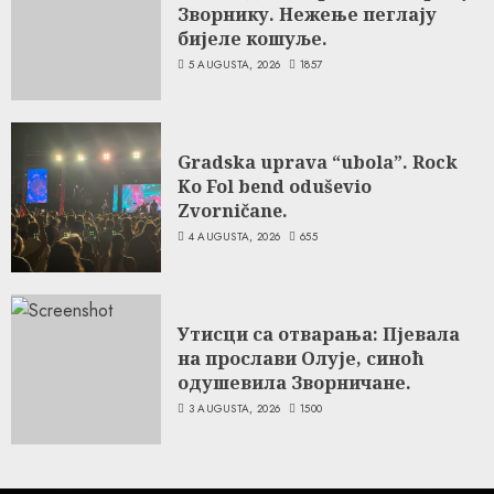
Зворнику. Нежење пеглају
бијеле кошуље.
5 AUGUSTA, 2026
1857
Gradska uprava “ubola”. Rock
Ko Fol bend oduševio
Zvorničane.
4 AUGUSTA, 2026
655
Утисци са отварања: Пјевала
на прослави Олује, синоћ
одушевила Зворничане.
3 AUGUSTA, 2026
1500