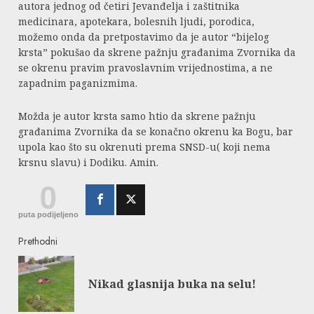
autora jednog od četiri Jevanđelja i zaštitnika
medicinara, apotekara, bolesnih ljudi, porodica,
možemo onda da pretpostavimo da je autor “bijelog
krsta” pokušao da skrene pažnju građanima Zvornika da
se okrenu pravim pravoslavnim vrijednostima, a ne
zapadnim paganizmima.
Možda je autor krsta samo htio da skrene pažnju
građanima Zvornika da se konačno okrenu ka Bogu, bar
upola kao što su okrenuti prema SNSD-u( koji nema
krsnu slavu) i Dodiku. Amin.
0
puta podijeljeno
Continue
Prethodni
Reading
Pre
Nikad glasnija buka na selu!
post