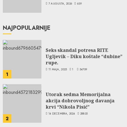
7 AUGUSTA, 2026
639
NAJPOPULARNIJE
Seks skandal potresa RITE
Ugljevik – Diku koštale “dubine”
rupe.
11 MAJA, 2025
1
54709
1
Utorak sedma Memorijalna
akcija dobrovoljnog davanja
krvi “Nikola Pisić”
14 DECEMBRA, 2024
28835
2