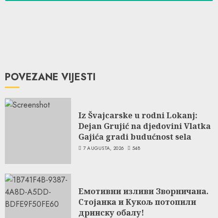
POVEZANE VIJESTI
Iz Švajcarske u rodni Lokanj:
Dejan Grujić na djedovini Vlatka
Gajića gradi budućnost sela
7 AUGUSTA, 2026
548
Емотивни изливи Зворничана.
Стојанка и Кукољ потопили
дринску обалу!