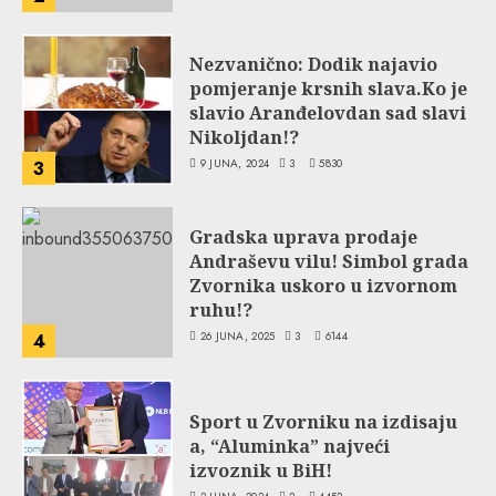
Nezvanično: Dodik najavio
pomjeranje krsnih slava.Ko je
slavio Aranđelovdan sad slavi
Nikoljdan!?
9 JUNA, 2024
3
5830
3
Gradska uprava prodaje
Andraševu vilu! Simbol grada
Zvornika uskoro u izvornom
ruhu!?
26 JUNA, 2025
3
6144
4
Sport u Zvorniku na izdisaju
a, “Aluminka” najveći
izvoznik u BiH!