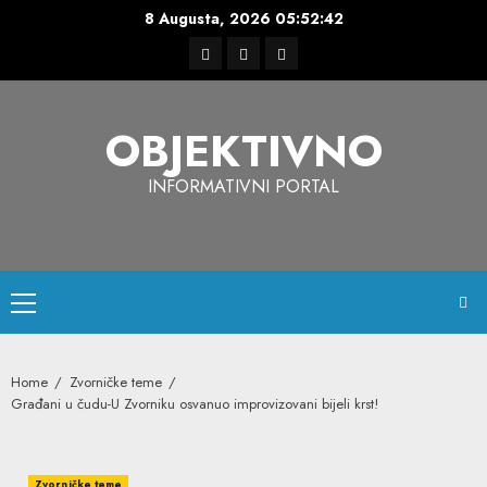
Skip
8 Augusta, 2026
05:52:43
to
Facebook
Instagram
Twitter
content
OBJEKTIVNO
INFORMATIVNI PORTAL
Primary
Menu
Home
Zvorničke teme
Građani u čudu-U Zvorniku osvanuo improvizovani bijeli krst!
Zvorničke teme