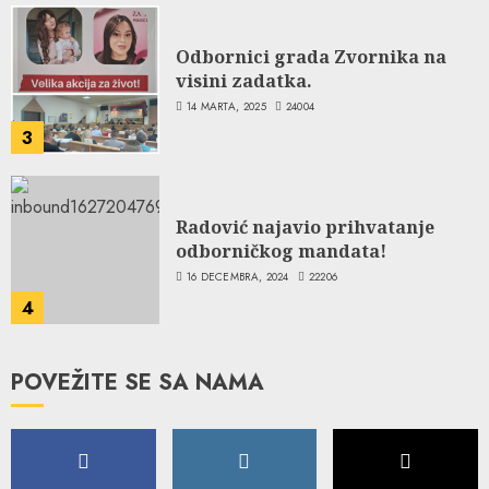
Odbornici grada Zvornika na
visini zadatka.
14 MARTA, 2025
24004
3
Radović najavio prihvatanje
odborničkog mandata!
16 DECEMBRA, 2024
22206
4
POVEŽITE SE SA NAMA