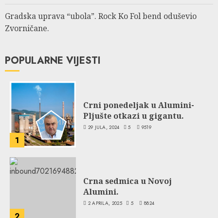
Gradska uprava “ubola”. Rock Ko Fol bend oduševio
Zvorničane.
POPULARNE VIJESTI
Crni ponedeljak u Alumini-
Pljušte otkazi u gigantu.
29 JULA, 2024
5
9519
1
Crna sedmica u Novoj
Alumini.
2 APRILA, 2025
5
8824
2