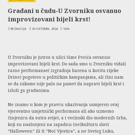
Građani u čudu-U Zvorniku osvanuo
improvizovani bijeli krst!
REDAKCIJA
30 OKTOBRA, 2024
1494
U Zvorniku je jutros u ulici Sime Perića osvanuo
improvizovani bijeli krst. Do sada smo u Zvorniku viđali
razne performanse( izgradnja bazena u koritu rijeke
Drine) pogotovo u političkim kampanjama, ali čini nam
se da nikome nije palo na pamet da napravi bijeli krst i
izloži ga građanima.
Ne znamo u kom je pravcu ukazivanja usmjeren ovaj
vjerovatno umjetnički performans ali ako uzmemo
činjenicu da sutra svijet, a i većinski dio modernih Srba,
koji su naslonjeni na zapadnu (ne)kulturu slavi
“Halloween” ili ti “Noć Vjestica”, a ne Svetog Luku,