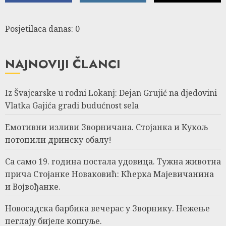
Posjetilaca danas: 0
NAJNOVIJI ČLANCI
Iz Švajcarske u rodni Lokanj: Dejan Grujić na djedovini
Vlatka Gajića gradi budućnost sela
Емотивни изливи Зворничана. Стојанка и Кукољ
потопили дринску обалу!
Са само 19. година постала удовица. Тужна животна
прича Стојанке Новаковић: Кћерка Мајевичанина
и Војвођанке.
Новосадска барбика вечерас у Зворнику. Нежење
пеглају бијеле кошуље.