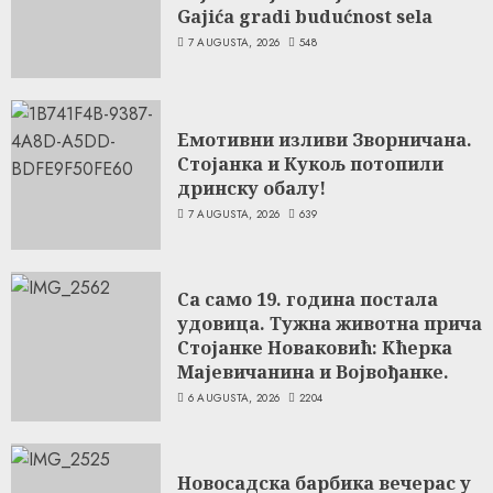
Gajića gradi budućnost sela
7 AUGUSTA, 2026
548
Емотивни изливи Зворничана.
Стојанка и Кукољ потопили
дринску обалу!
7 AUGUSTA, 2026
639
Са само 19. година постала
удовица. Тужна животна прича
Стојанке Новаковић: Кћерка
Мајевичанина и Војвођанке.
6 AUGUSTA, 2026
2204
Новосадска барбика вечерас у