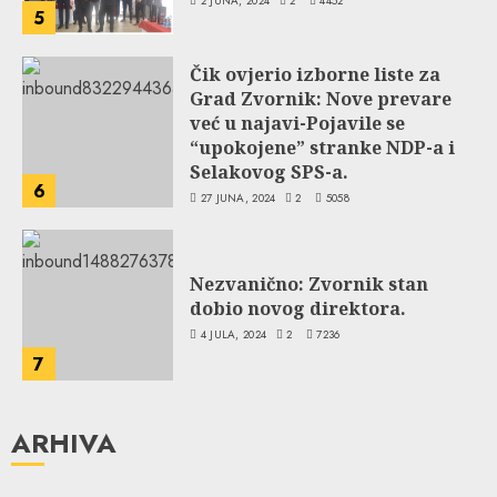
2 JUNA, 2024
2
4452
5
Čik ovjerio izborne liste za
Grad Zvornik: Nove prevare
već u najavi-Pojavile se
“upokojene” stranke NDP-a i
Selakovog SPS-a.
6
27 JUNA, 2024
2
5058
Nezvanično: Zvornik stan
dobio novog direktora.
4 JULA, 2024
2
7236
7
ARHIVA