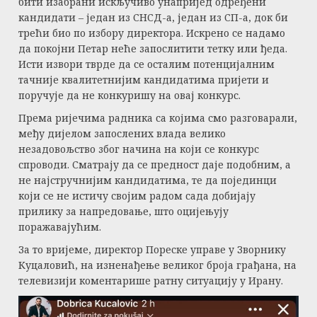
бити изабрани искључиво унапријед одређени
кандидати – један из СНСД-а, један из СП-а, док би
трећи био по избору директора. Искрено се надамо
да покојни Петар неће запослитити тетку или ђеда.
Исти извори тврде да се осталим потенцијалним
тачније квалитетнијим кандидатима пријети и
поручује да не конкуришу на овај конкурс.
Према ријечима радника са којима смо разговарали,
међу дијелом запослених влада велико
незадовољство због начина на који се конкурс
спроводи. Сматрају да се предност даје подобним, а
не најстручнијим кандидатима, те да појединци
који се не истичу својим радом сада добијају
прилику за напредовање, што оцијењују
поражавајућим.
За то вријеме, директор Пореске управе у Зворнику
Куцаловић, на изненађење великог броја грађана, на
телевизији коментарише ратну ситуацију у Ирану.