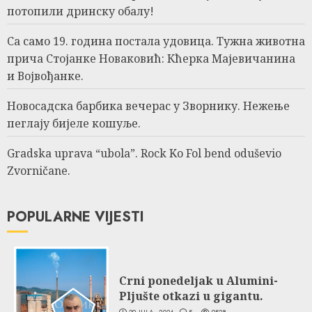
потопили дринску обалу!
Са само 19. година постала удовица. Тужна животна
прича Стојанке Новаковић: Кћерка Мајевичанина
и Војвођанке.
Новосадска барбика вечерас у Зворнику. Нежење
пеглају бијеле кошуље.
Gradska uprava “ubola”. Rock Ko Fol bend oduševio
Zvorničane.
POPULARNE VIJESTI
Crni ponedeljak u Alumini-
Pljušte otkazi u gigantu.