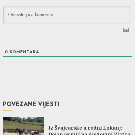
0
KOMENTARA
POVEZANE VIJESTI
Iz Švajcarske u rodni Lokanj:
Dejan Grujić na djedovini Vlatka