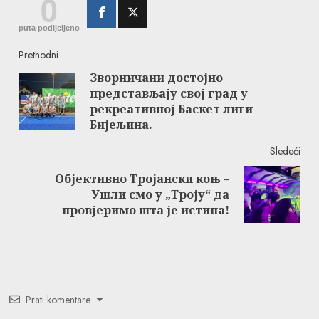
0
puta podijeljeno
Continue
Prethodni
Зворничани достојно
Reading
представљају свој град у
Pre
рекреативној Баскет лиги
post
Бијељина.
Sledeći
Објективно Тројански коњ –
Next
Ушли смо у „Троју“ да
post:
провјеримо шта је истина!
Prati komentare