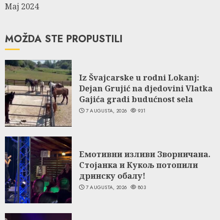
Maj 2024
MOŽDA STE PROPUSTILI
Iz Švajcarske u rodni Lokanj:
Dejan Grujić na djedovini Vlatka
Gajića gradi budućnost sela
7 AUGUSTA, 2026
931
Емотивни изливи Зворничана.
Стојанка и Кукољ потопили
дринску обалу!
7 AUGUSTA, 2026
803