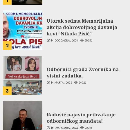
1
Utorak sedma Memorijalna
akcija dobrovoljnog davanja
krvi “Nikola Pisić”
14 DECEMBRA, 2024
28856
2
Odbornici grada Zvornika na
visini zadatka.
14 MARTA, 2025
24026
3
Radović najavio prihvatanje
odborničkog mandata!
16 DECEMBRA, 2024
22224