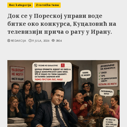
Bez kategorije
Zvorničke teme
Док се у Пореској управи воде
битке око конкурса, Куцаловић на
телевизији прича о рату у Ирану.
REDAKCIJA
9 JULA, 2026
3804