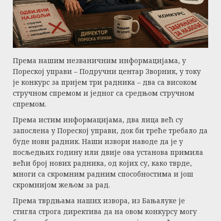
Према нашим незваничним информацијама, у
Пореској управи – Подручни центар Зворник, у току
је конкурс за пријем три радника – два са високом
стручном спремом и једног са средњом стручном
спремом.
Према истим информацијама, два лица већ су
запослена у Пореској управи, док би треће требало да
буде нови радник. Наши извори наводе да је у
посљедњих годину или двије ова установа примила
већи број нових радника, од којих су, како тврде,
многи са скромним радним способностима и још
скромнијом жељом за рад.
Према тврдњама наших извора, из Бањалуке је
стигла строга директива да на овом конкурсу могу