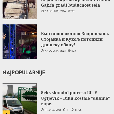
Gajića gradi budućnost sela
7 AUGUSTA, 2026
931
Емотивни изливи Зворничана.
Стојанка и Кукољ потопили
дринску обалу!
7 AUGUSTA, 2026
803
NAJPOPULARNIJE
Seks skandal potresa RITE
Ugljevik – Diku koštale “dubine”
rupe.
11 MAJA, 2025
1
54738