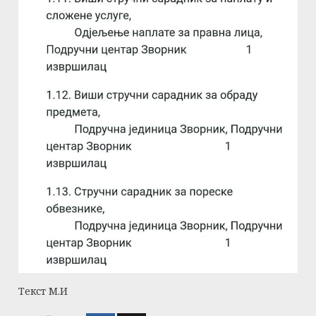
Текст М.И