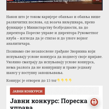
Након што је током каријере обављао и обавља више
различитих послова, од возача виљушкара, преко
функције у Министарству безбједности, па до
директора Пореске управе и директора Рукометног
клуба – изгледа да је стигао и до улоге војног
аналитичара.
Позивамо све незапослене грађане Зворника који
испуњавају услове конкурса да поднесу своје пријаве.
Уколико сматрају да испуњавају услове конкурса,
нема разлога да не конкуришу и траже једнаку
шансу у поступку запошљавања.
Конкурс је отворен до 15 тог