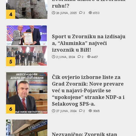
ruhu!?
26 JUNA, 2025
3
6153
4
Sport u Zvorniku na izdisaju
a, “Aluminka” najveći
izvoznik u BiH!
2 JUNA, 2024
2
4457
5
Čik ovjerio izborne liste za
Grad Zvornik: Nove prevare
već u najavi-Pojavile se
“upokojene” stranke NDP-a i
Selakovog SPS-a.
6
27 JUNA, 2024
2
5068
Nezvanično: Zvornik stan