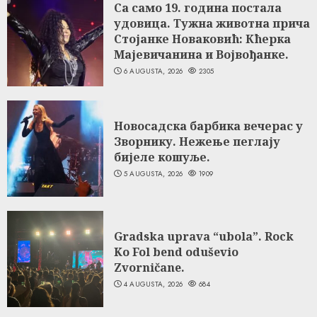
Са само 19. година постала
удовица. Тужна животна прича
Стојанке Новаковић: Кћерка
Мајевичанина и Војвођанке.
6 AUGUSTA, 2026
2305
Новосадска барбика вечерас у
Зворнику. Нежење пеглају
бијеле кошуље.
5 AUGUSTA, 2026
1909
Gradska uprava “ubola”. Rock
Ko Fol bend oduševio
Zvorničane.
4 AUGUSTA, 2026
684