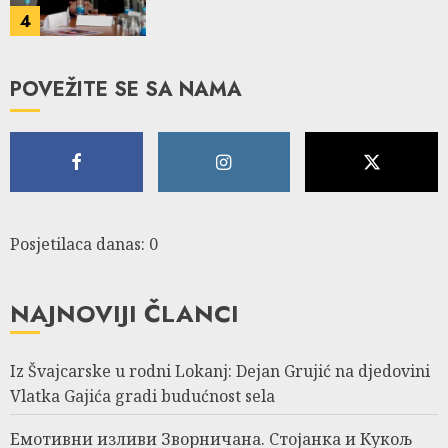
4
POVEŽITE SE SA NAMA
Posjetilaca danas: 0
NAJNOVIJI ČLANCI
Iz Švajcarske u rodni Lokanj: Dejan Grujić na djedovini
Vlatka Gajića gradi budućnost sela
Емотивни изливи Зворничана. Стојанка и Кукољ