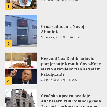
29 JULA, 2024
5
9528
1
Crna sedmica u Novoj
Alumini.
2 APRILA, 2025
5
8829
2
Nezvanično: Dodik najavio
pomjeranje krsnih slava.Ko je
slavio Aranđelovdan sad slavi
Nikoljdan!?
9 JUNA, 2024
3
5835
3
Gradska uprava prodaje
Andraševu vilu! Simbol grada
Zvornika uskoro u izvornom