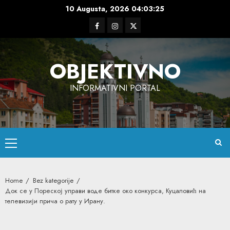
Skip
10 Augusta, 2026
04:03:26
to
Facebook
Instagram
Twitter
content
OBJEKTIVNO
INFORMATIVNI PORTAL
Primary
Menu
Home
Bez kategorije
Док се у Пореској управи воде битке око конкурса, Куцаловић на
телевизији прича о рату у Ирану.