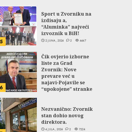
Sport u Zvorniku na
izdisaju a,
“Aluminka” najveći
izvoznik u BiH!
2 JUNA, 2024
2
4447
5
Čik ovjerio izborne
liste za Grad
Zvornik: Nove
prevare već u
najavi-Pojavile se
6
“upokojene” stranke
NDP-a i Selakovog
SPS-a.
Nezvanično: Zvornik
27 JUNA, 2024
2
5048
stan dobio novog
direktora.
4 JULA, 2024
2
7224