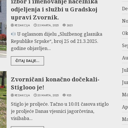
izbor i imenovanje načelnika
odjeljenja i službi u Gradskoj
De
upravi Zvornik.
No
REDAKCIJA
23 MARTA, 2025
2623
Ok
U oglasnom dijelu „Službenog glasnika
Republike Srpske“, broj 25 od 21.3.2025.
Se
godine objavljen...
Au
ČITAJ DALJE...
Ju
Zvorničani konačno dočekali-
Ju
Stiglooo je!
Ma
REDAKCIJA
20 MARTA, 2025
925
Stiglo je proljeće. Tačno u 10.01 časova stiglo
Ap
je proljeće Danas vjesnici jagorčevina,
visibaba...
Ma