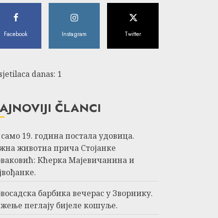
Facebook
Instagram
Twitter
sjetilaca danas: 1
AJNOVIJI ČLANCI
 само 19. година постала удовица.
жна животна прича Стојанке
ваковић: Кћерка Мајевичанина и
јвођанке.
восадска барбика вечерас у Зворнику.
жење пеглају бијеле кошуље.