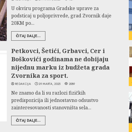
U okviru programa Gradske uprave za
podsticaj u poljoprivrede, grad Zvornik daje
20KM po...
ČITAJ DALJE...
Petkovci, Šetići, Grbavci, Cer i
Boškovići godinama ne dobijaju
nijednu marku iz budžeta grada
Zvornika za sport.
REDAKCIJA
29 MARTA, 2025
2089
Ne znamo da li su razlozi fizičkih
predispozicija ili jednostavno odsustvo
zainteresovanosti stanovništa sela...
ČITAJ DALJE...