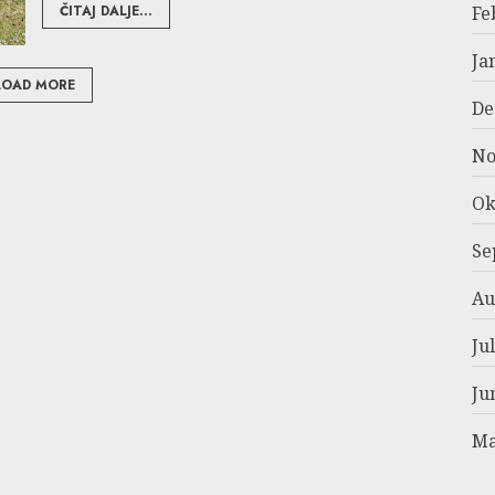
ČITAJ DALJE...
Fe
Ja
LOAD MORE
De
No
Ok
Se
Au
Ju
Ju
Ma