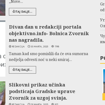
,,Nove...
Gr
od
ČITAJ DALJE...
Ут
Ол
Divan dan u redakciji portala
objektivno.info- Bolnica Zvornik
Чу
nas nagradila.
им
REDAKCIJA
30 MARTA, 2025
1198
Taman kad smo pomislili da će ova sumorna
P
nedjelja odvesti noć u neki smiraj...
ČITAJ DALJE...
Slikovni prikaz učinka
podsticaja Gradske uprave
Zvornik za uzgoj svinja.
REDAKCIJA
29 MARTA, 2025
921