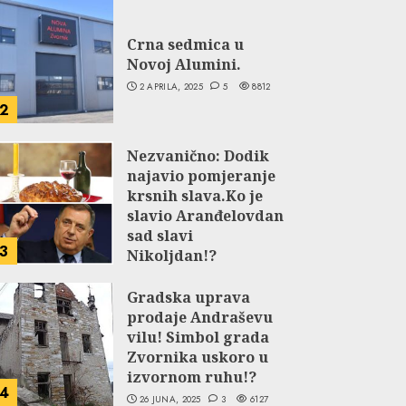
Crna sedmica u
Novoj Alumini.
2 APRILA, 2025
5
8812
2
Nezvanično: Dodik
najavio pomjeranje
krsnih slava.Ko je
slavio Aranđelovdan
sad slavi
3
Nikoljdan!?
9 JUNA, 2024
3
5814
Gradska uprava
prodaje Andraševu
vilu! Simbol grada
Zvornika uskoro u
izvornom ruhu!?
4
26 JUNA, 2025
3
6127