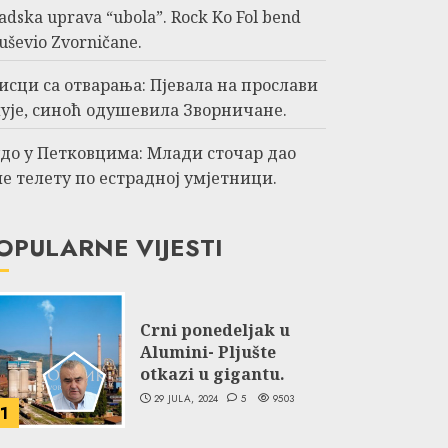
adska uprava “ubola”. Rock Ko Fol bend
uševio Zvorničane.
исци са отварања: Пјевала на прослави
ује, синоћ одушевила Зворничане.
до у Петковцима: Млади сточар дао
е телету по естрадној умјетници.
OPULARNE VIJESTI
Crni ponedeljak u
Alumini- Pljušte
otkazi u gigantu.
29 JULA, 2024
5
9503
1