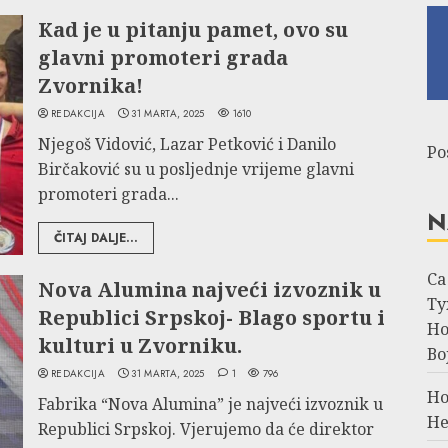
Kad je u pitanju pamet, ovo su
glavni promoteri grada
Zvornika!
REDAKCIJA
31 MARTA, 2025
1610
Njegoš Vidović, Lazar Petković i Danilo
Po
Birčaković su u posljednje vrijeme glavni
promoteri grada...
N
ČITAJ DALJE...
Са
Nova Alumina najveći izvoznik u
Ту
Republici Srpskoj- Blago sportu i
Но
kulturi u Zvorniku.
Во
REDAKCIJA
31 MARTA, 2025
1
796
Но
Fabrika “Nova Alumina” je najveći izvoznik u
Не
Republici Srpskoj. Vjerujemo da će direktor