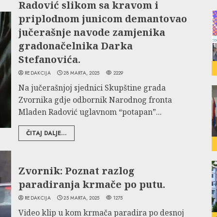
Radović slikom sa kravom i
priplodnom junicom demantovao
jučerašnje navode zamjenika
gradonačelnika Darka
Stefanovića.
REDAKCIJA
28 MARTA, 2025
2229
Na jučerašnjoj sjednici Skupštine grada
Zvornika gdje odbornik Narodnog fronta
Mladen Radović uglavnom “potapan”...
ČITAJ DALJE...
Zvornik: Poznat razlog
paradiranja krmače po putu.
REDAKCIJA
25 MARTA, 2025
1275
Video klip u kom krmača paradira po desnoj