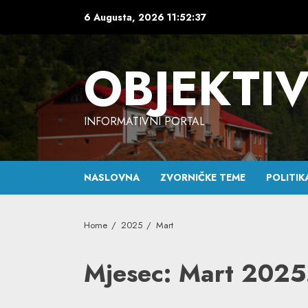
Skip
6 Augusta, 2026
11:52:38
to
content
OBJEKTI
INFORMATIVNI PORTAL
NASLOVNA
ZVORNIČKE TEME
POLITIK
Home
2025
Mart
Mjesec:
Mart 2025