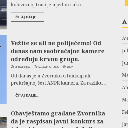
kolovoznoj traci je u jednu ruku...
ČITAJ DALJE...
A
Au
Vežite se ali ne polijećemo! Od
danas nam saobraćajne kamere
Ju
određuju krvnu grupu.
Ju
REDAKCIJA
24 MARTA, 2025
4029
Ma
Od danas je u Zvorniku u funkciji ali
prekršajnoj šest ANPR kamera. Za razliku...
Ap
ČITAJ DALJE...
Ma
Fe
Obavještamo građane Zvornika
da je raspisan javni konkurs za
Ja