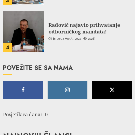
3
Radović najavio prihvatanje
odborničkog mandata!
16 DECEMBRA, 2024
22211
4
POVEŽITE SE SA NAMA
Posjetilaca danas: 0