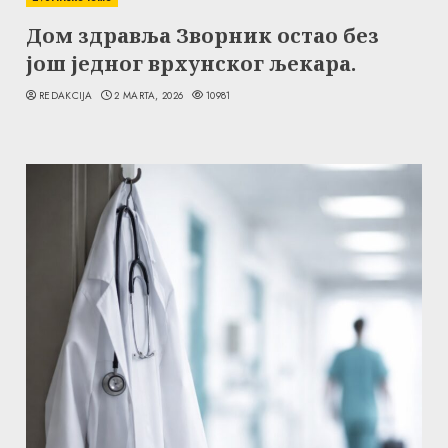
Дом здравља Зворник остао без
још једног врхунског љекара.
REDAKCIJA
2 MARTA, 2026
10981