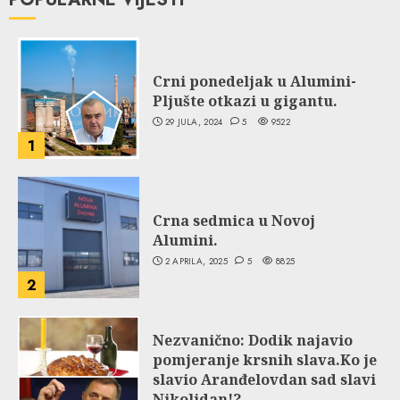
Crni ponedeljak u Alumini-
Pljušte otkazi u gigantu.
29 JULA, 2024
5
9522
1
Crna sedmica u Novoj
Alumini.
2 APRILA, 2025
5
8825
2
Nezvanično: Dodik najavio
pomjeranje krsnih slava.Ko je
slavio Aranđelovdan sad slavi
Nikoljdan!?