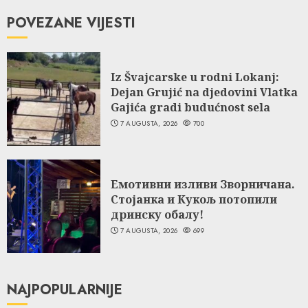
POVEZANE VIJESTI
Iz Švajcarske u rodni Lokanj:
Dejan Grujić na djedovini Vlatka
Gajića gradi budućnost sela
7 AUGUSTA, 2026
700
Емотивни изливи Зворничана.
Стојанка и Кукољ потопили
дринску обалу!
7 AUGUSTA, 2026
699
NAJPOPULARNIJE