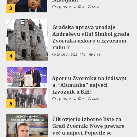
9 JUNA, 2024
3
5833
3
Gradska uprava prodaje
Andraševu vilu! Simbol grada
Zvornika uskoro u izvornom
ruhu!?
26 JUNA, 2025
3
6146
4
Sport u Zvorniku na izdisaju
a, “Aluminka” najveći
izvoznik u BiH!
2 JUNA, 2024
2
4453
5
Čik ovjerio izborne liste za
Grad Zvornik: Nove prevare
već u najavi-Pojavile se