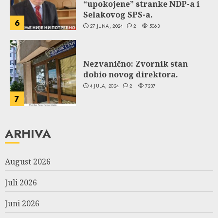
“upokojene” stranke NDP-a i
Selakovog SPS-a.
6
27 JUNA, 2024
2
5063
Nezvanično: Zvornik stan
dobio novog direktora.
4 JULA, 2024
2
7237
7
ARHIVA
August 2026
Juli 2026
Juni 2026