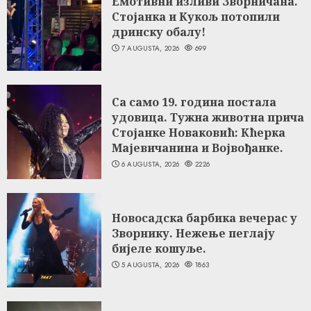
Емотивни изливи Зворничана.
Стојанка и Кукољ потопили
дринску обалу!
7 AUGUSTA, 2026
699
Са само 19. година постала
удовица. Тужна животна прича
Стојанке Новаковић: Кћерка
Мајевичанина и Војвођанке.
6 AUGUSTA, 2026
2226
Новосадска барбика вечерас у
Зворнику. Нежење пеглају
бијеле кошуље.
5 AUGUSTA, 2026
1863