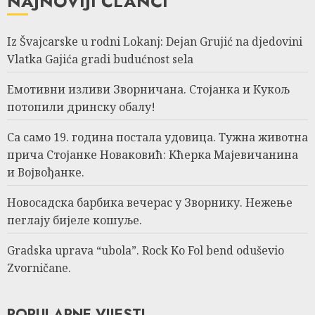
NAJNOVIJI ČLANCI
Iz Švajcarske u rodni Lokanj: Dejan Grujić na djedovini
Vlatka Gajića gradi budućnost sela
Емотивни изливи Зворничана. Стојанка и Кукољ
потопили дринску обалу!
Са само 19. година постала удовица. Тужна животна
прича Стојанке Новаковић: Кћерка Мајевичанина
и Војвођанке.
Новосадска барбика вечерас у Зворнику. Нежење
пеглају бијеле кошуље.
Gradska uprava “ubola”. Rock Ko Fol bend oduševio
Zvorničane.
POPULARNE VIJESTI