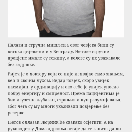
Налази и стручна мишљења овог човјека били су
високо цијењени и у Београду. Његове стручне
процјене имале су тежину, а колеге су их уважавале
без задршке.
Ријеч је о доктору који се није издвајао само знањем,
већ и својим духом. Ведар човјек, скоро увијек
насмијан, у ординацију и око себе је увијек уносио
добру енергију и смиреност. Према пацијентима је
био изузетно љубазан, стрпљив и пун разумијевања,
због чега су му многи указивали повјерење без
резерве.
Његов одлазак Зворник ће свакако осјетити. А на
руководству Дома здравља остаје да се запита да ли