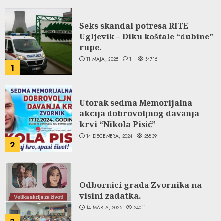
Seks skandal potresa RITE
Ugljevik – Diku koštale “dubine”
rupe.
11 MAJA, 2025
1
54716
1
Utorak sedma Memorijalna
akcija dobrovoljnog davanja
krvi “Nikola Pisić”
14 DECEMBRA, 2024
28839
2
Odbornici grada Zvornika na
visini zadatka.
14 MARTA, 2025
24011