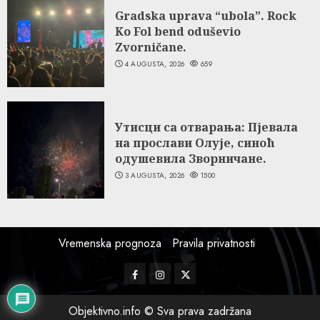
Gradska uprava “ubola”. Rock
Ko Fol bend oduševio
Zvorničane.
4 AUGUSTA, 2026
659
Утисци са отварања: Пјевала
на прослави Олује, синоћ
одушевила Зворничане.
3 AUGUSTA, 2026
1500
Vremenska prognoza
Pravila privatnosti
Facebook
Instagram
Twitter
Objektivno.info © Sva prava zadržana