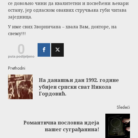
се довољно чини да квалитетни и посвећени љекари
остану, јер одласком оваквих стручњака губи читава
заједница.
У име свих Зворничана – хвала Вам, докторе, на
свему!!!
0
puta podijeljeno
Continue
Prethodni
На данашњи дан 1992. године
Reading
Pre
убијен српски сват Никола
post
Гордовић.
Sledeći
Романтична пословна идеја
Next
нашег суграђанина!
post: