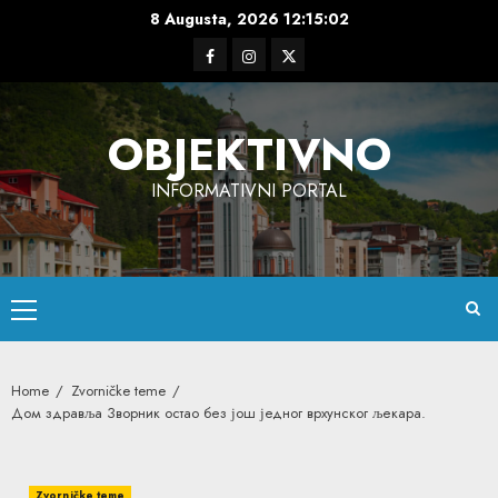
Skip
8 Augusta, 2026
12:15:03
to
Facebook
Instagram
Twitter
content
OBJEKTIVNO
INFORMATIVNI PORTAL
Primary
Menu
Home
Zvorničke teme
Дом здравља Зворник остао без још једног врхунског љекара.
Zvorničke teme