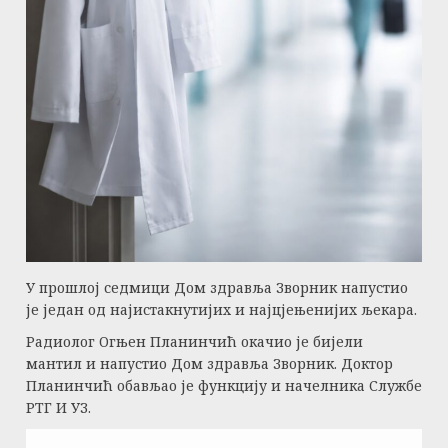
У прошлој седмици Дом здравља Зворник напустио
је један од најистакнутијих и најцјењенијих љекара.
Радиолог Огњен Планинчић окачио је бијели
мантил и напустио Дом здравља Зворник. Доктор
Планинчић обављао је функцију и начелника Службе
РТГ И УЗ.