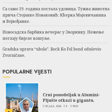
Са само 19. година постала удовица. Тужна животна
прича Стојанке Новаковић: Кћерка Мајевичанина
и Војвођанке.
Новосадска барбика вечерас у Зворнику. Нежење
пеглају бијеле кошуље.
Gradska uprava “ubola”. Rock Ko Fol bend oduševio
Zvorničane.
POPULARNE VIJESTI
Crni ponedeljak u Alumini-
Pljušte otkazi u gigantu.
29 JULA, 2024
5
9533