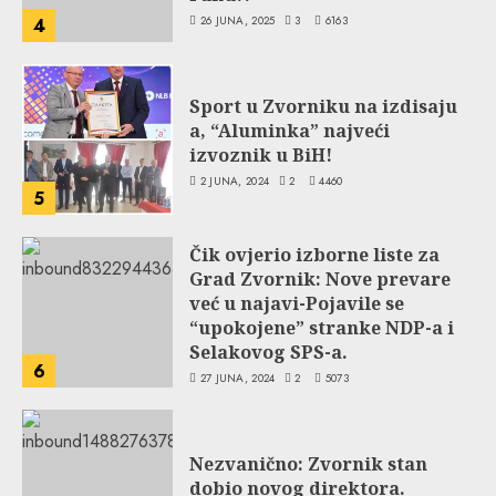
26 JUNA, 2025
3
6163
4
Sport u Zvorniku na izdisaju
a, “Aluminka” najveći
izvoznik u BiH!
2 JUNA, 2024
2
4460
5
Čik ovjerio izborne liste za
Grad Zvornik: Nove prevare
već u najavi-Pojavile se
“upokojene” stranke NDP-a i
Selakovog SPS-a.
6
27 JUNA, 2024
2
5073
Nezvanično: Zvornik stan
dobio novog direktora.