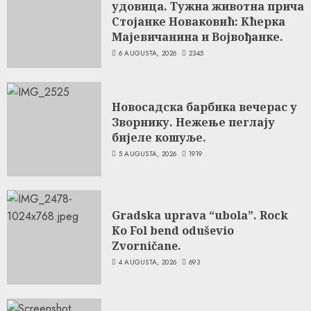
удовица. Тужна животна прича
Стојанке Новаковић: Кћерка
Мајевичанина и Војвођанке.
6 AUGUSTA, 2026
2345
Новосадска барбика вечерас у
Зворнику. Нежење пеглају
бијеле кошуље.
5 AUGUSTA, 2026
1919
Gradska uprava “ubola”. Rock
Ko Fol bend oduševio
Zvorničane.
4 AUGUSTA, 2026
693