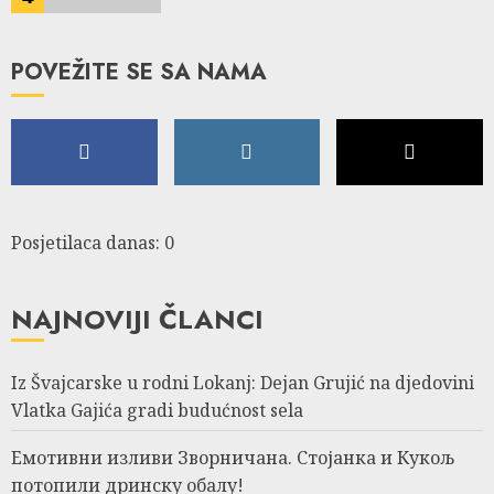
POVEŽITE SE SA NAMA
Posjetilaca danas: 0
NAJNOVIJI ČLANCI
Iz Švajcarske u rodni Lokanj: Dejan Grujić na djedovini
Vlatka Gajića gradi budućnost sela
Емотивни изливи Зворничана. Стојанка и Кукољ
потопили дринску обалу!