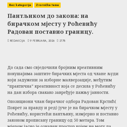
Bez kategorije
Zvorničke teme
Пантљиком до закона: на
бирачком мјесту у Роћевићу
Радован поставио границу.
REDAKCIJA
9 FEBRUARA, 2026
2178
До сада смо свједочили бројним креативним
покушајима заштите бирачких мјеста од члане људи
који задужени за изборне малверзације, међутим
“практична” креативност која се десила у Роћевићу
на дан избора свакако завређује пажњу јавности.
Опозициони члан бирачког одбора Радован Крстић(
Покрет за правду и ред) јуче је на бирачком мјесту у
Роћевићу, користећи пантљику, измјерио и поставио
законом прописану границу од 50 метара. Том
мјером јасно је означен простор којем не могу да