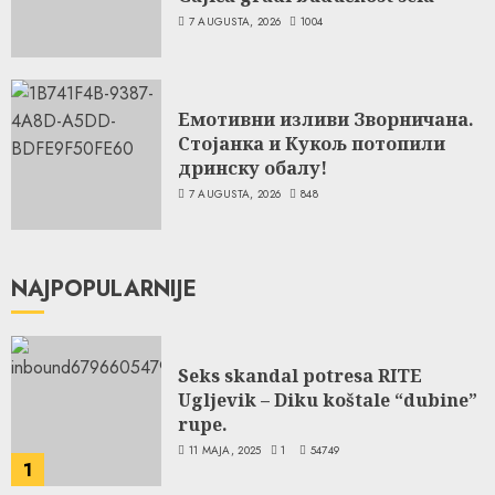
7 AUGUSTA, 2026
1004
Емотивни изливи Зворничана.
Стојанка и Кукољ потопили
дринску обалу!
7 AUGUSTA, 2026
848
NAJPOPULARNIJE
Seks skandal potresa RITE
Ugljevik – Diku koštale “dubine”
rupe.
11 MAJA, 2025
1
54749
1