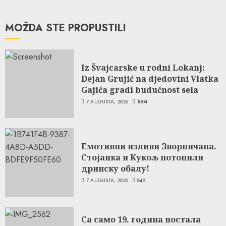
MOŽDA STE PROPUSTILI
Iz Švajcarske u rodni Lokanj:
Dejan Grujić na djedovini Vlatka
Gajića gradi budućnost sela
7 AUGUSTA, 2026
1004
Емотивни изливи Зворничана.
Стојанка и Кукољ потопили
дринску обалу!
7 AUGUSTA, 2026
848
Са само 19. година постала