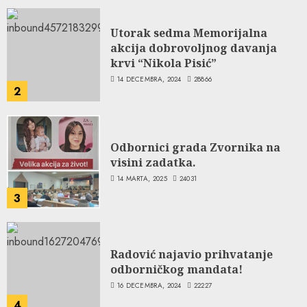
Utorak sedma Memorijalna
akcija dobrovoljnog davanja
krvi “Nikola Pisić”
14 DECEMBRA, 2024
28866
2
Odbornici grada Zvornika na
visini zadatka.
14 MARTA, 2025
24031
3
Radović najavio prihvatanje
odborničkog mandata!
16 DECEMBRA, 2024
22227
4