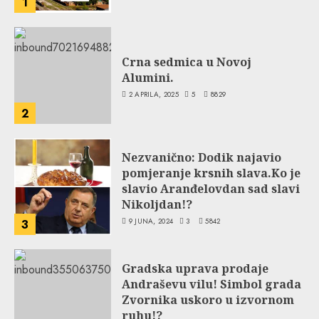
1
Crna sedmica u Novoj
Alumini.
2 APRILA, 2025
5
8829
2
Nezvanično: Dodik najavio
pomjeranje krsnih slava.Ko je
slavio Aranđelovdan sad slavi
Nikoljdan!?
9 JUNA, 2024
3
5842
3
Gradska uprava prodaje
Andraševu vilu! Simbol grada
Zvornika uskoro u izvornom
ruhu!?