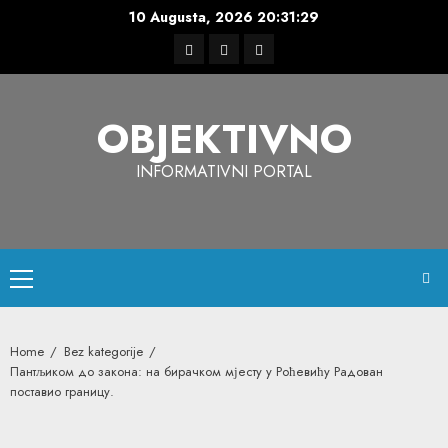
Skip
10 Augusta, 2026
20:31:29
to
Facebook
Instagram
Twitter
content
OBJEKTIVNO
INFORMATIVNI PORTAL
Primary
Menu
Home
Bez kategorije
Пантљиком до закона: на бирачком мјесту у Роћевићу Радован
поставио границу.