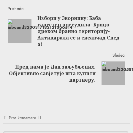
Continue
Prethodni
Избори у Зворнику: Баба
Reading
гангстер пресудила- Брицо
Pre
дреком бранио територију-
post
Активирала се и сисанчад Снсд-
а!
Sledeći
Пред нама је Дан заљубљених.
Next
Објективно савјетује шта купити
post:
партнеру.
Prati komentare