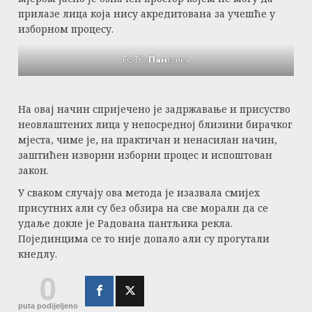
прилазе лица која нису акредитована за учешће у
изборном процесу.
FOTO:
Пан
тљика
На овај начин спријечено је задржавање и присуство
неовлаштених лица у непосредној близини бирачког
мјеста, чиме је, на практичан и ненасилан начин,
заштићен изворни изборни процес и испоштован
закон.
У сваком случају ова метода је изазвала смијех
присутних али су без обзира на све морали да се
удаље докле је Радована пантљика рекла.
Појединцима се то није допало али су прогутали
кнедлу.
0
puta podijeljeno