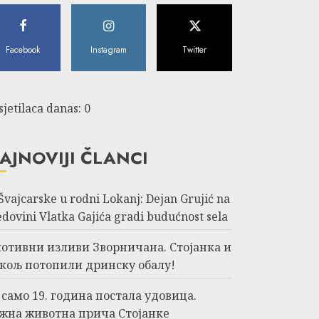
Facebook
Instagram
Twitter
sjetilaca danas: 0
AJNOVIJI ČLANCI
 Švajcarske u rodni Lokanj: Dejan Grujić na
edovini Vlatka Gajića gradi budućnost sela
отивни изливи Зворничана. Стојанка и
кољ потопили дринску обалу!
 само 19. година постала удовица.
жна животна прича Стојанке