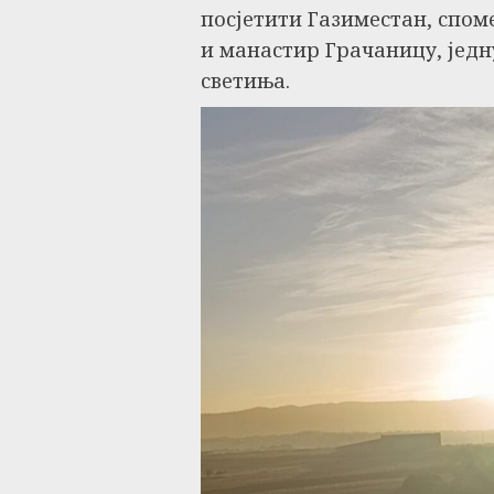
посјетити Газиместан, спом
и манастир Грачаницу, једн
светиња.