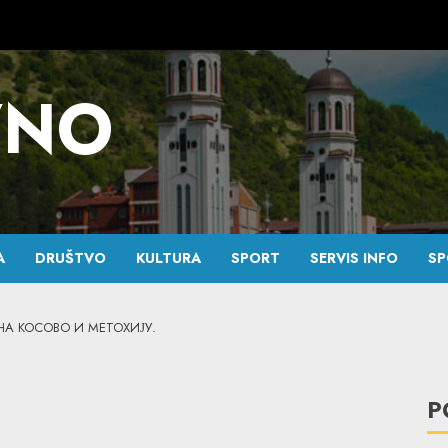
VNO
A
DRUŠTVO
KULTURA
SPORT
SERVIS INFO
SP
А КОСОВО И МЕТОХИЈУ.
P