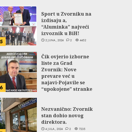
Sport u Zvorniku na
izdisaju a,
“Aluminka” najveći
izvoznik u BiH!
2 JUNA, 2024
2
4452
5
Čik ovjerio izborne
liste za Grad
Zvornik: Nove
prevare već u
najavi-Pojavile se
6
“upokojene” stranke
NDP-a i Selakovog
SPS-a.
Nezvanično: Zvornik
27 JUNA, 2024
2
5056
stan dobio novog
direktora.
4 JULA, 2024
2
7235