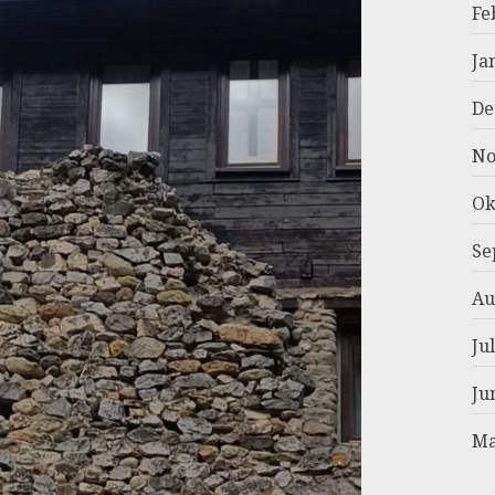
Fe
Ja
De
No
Ok
Se
Au
Ju
Ju
Ma