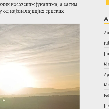
еник косовским јунацима, а затим
у од најзначајнијих српских
A
Au
Ju
Ju
Ma
Ap
Ma
Fe
Ja