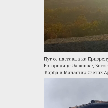
Пут се наставља ка Призрен
Богородице Љевишке, Богосл
Ђорђа и Манастир Светих А