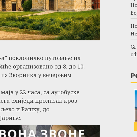
Но
Во
Но
Не
Gr
od
l-а” поклоничко путовање на
иће организовано од 8. до 10.
P
н из Зворника у вечерњим
маја у 22 часа, са аутобуске
чега слиједи пролазак кроз
аљево и Рашку, до
Јариње.