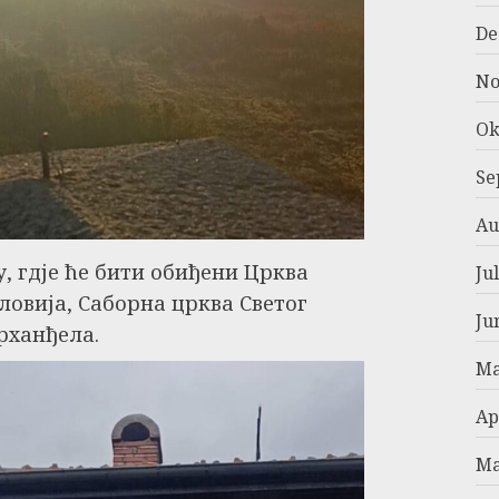
De
No
Ok
Se
Au
у, гдје ће бити обиђени Црква
Ju
овија, Саборна црква Светог
Ju
рханђела.
Ma
Ap
Ma