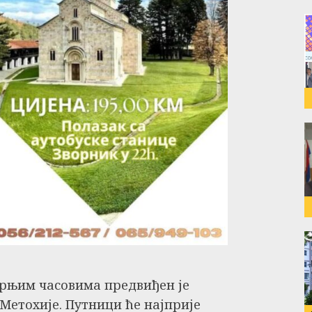
тарњим часовима предвиђен је
 Метохије. Путници ће најприје