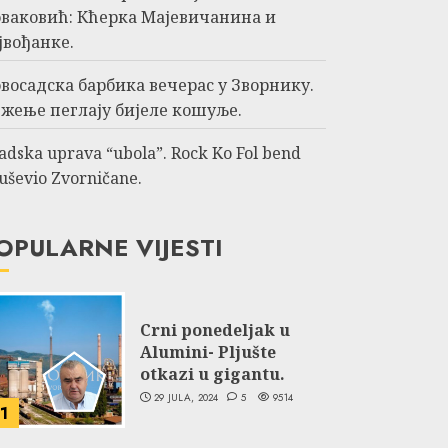
ваковић: Кћерка Мајевичанина и
јвођанке.
восадска барбика вечерас у Зворнику.
жење пеглају бијеле кошуље.
adska uprava “ubola”. Rock Ko Fol bend
uševio Zvorničane.
OPULARNE VIJESTI
Crni ponedeljak u
Alumini- Pljušte
otkazi u gigantu.
29 JULA, 2024
5
9514
1