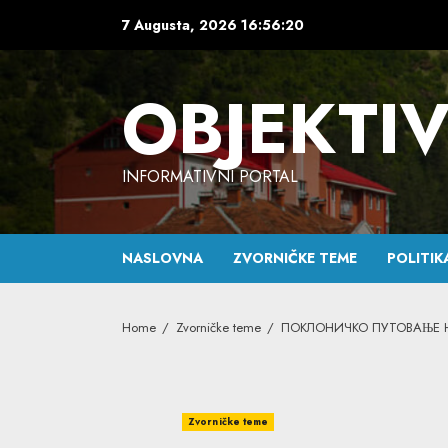
Skip
7 Augusta, 2026
16:56:22
to
content
OBJEKTI
INFORMATIVNI PORTAL
NASLOVNA
ZVORNIČKE TEME
POLITIK
Home
Zvorničke teme
ПОКЛОНИЧКО ПУТОВАЊЕ Н
Zvorničke teme