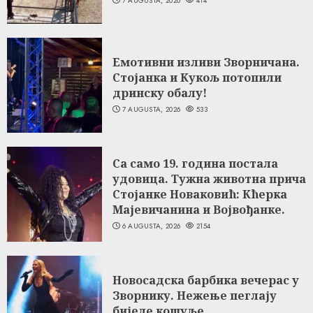
7 AUGUSTA, 2026
414
Емотивни изливи Зворничана.
Стојанка и Кукољ потопили
дринску обалу!
7 AUGUSTA, 2026
533
Са само 19. година постала
удовица. Тужна животна прича
Стојанке Новаковић: Кћерка
Мајевичанина и Војвођанке.
6 AUGUSTA, 2026
2154
Новосадска барбика вечерас у
Зворнику. Нежење пеглају
бијеле кошуље.