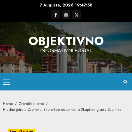
Skip
7 Augusta, 2026
19:47:59
to
Facebook
Instagram
Twitter
content
OBJEKTIVNO
INFORMATIVNI PORTAL
Primary
Menu
Home
Zvorničke teme
Hladno jutro u Zvorniku- Skoro kao odbornici u Skupštini grada Zvornika.
Zvorničke teme