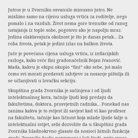
Jutros je u Zvorniku osvanulo minusno jutro. Ne
mislimo samo na cijenu usluga vrtića za roditelje, nego
pomalo i na vazduh. Život nema gore trenutke od ranog
ustajanja iz tople sobe, pogotovo ako je napolju mraz.
Jedina olakšavajuća okolnost je što je danas petak… Za
roba života, petak je jedini izlaz na balkon života.
Juče je povećana cijena usluga vrtića, iz inflacijskih
razloga, kako reče fini gradonačelnik Bojan Ivanović.
Mada, kakvu je ekipu okupio “fini” oko sebe, još malo
ćemo svi morati predavati zahtjeve za nosanje pištolja ili
se učlanjivati u lovačku sekciju.
Skupština grada Zvornika je sačinjena i od ljudi
intelektualnog kova, tačnije ljudi koji predaju da
fakultetima, doktora, prosvjetnih radnika… Ponekad nas
zanima kakva je to svijest ili savjest kad vi kao profesor
na fakultetu, tačnije kao ličnost koja mlade ljude šalje u
intelektualni svijet, sebi dozvolite da u Skupštini grada
Zvornika hladnokrvno glasate da nosioci bitnih funkcija
grada Zvornika budu nepismeni i loši ljudi, prije svega.