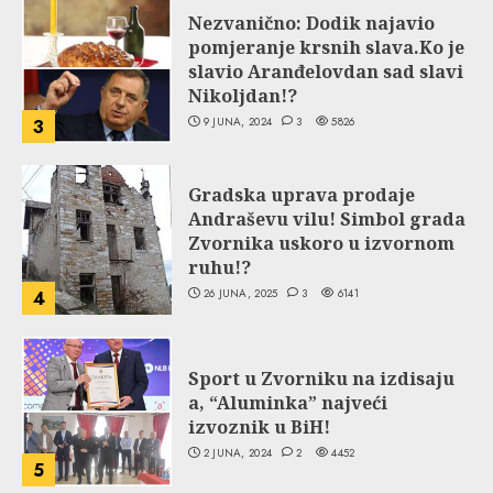
Nezvanično: Dodik najavio
pomjeranje krsnih slava.Ko je
slavio Aranđelovdan sad slavi
Nikoljdan!?
9 JUNA, 2024
3
5826
3
Gradska uprava prodaje
Andraševu vilu! Simbol grada
Zvornika uskoro u izvornom
ruhu!?
26 JUNA, 2025
3
6141
4
Sport u Zvorniku na izdisaju
a, “Aluminka” najveći
izvoznik u BiH!
2 JUNA, 2024
2
4452
5