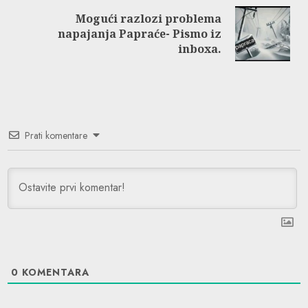
Mogući razlozi problema
Next
napajanja Papraće- Pismo iz
post:
inboxa.
Prati komentare
0
KOMENTARA