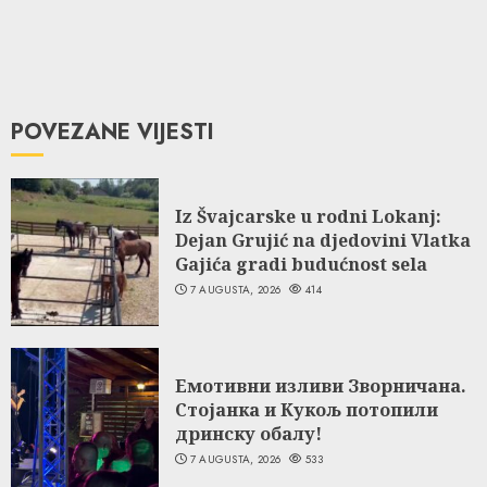
POVEZANE VIJESTI
Iz Švajcarske u rodni Lokanj:
Dejan Grujić na djedovini Vlatka
Gajića gradi budućnost sela
7 AUGUSTA, 2026
414
Емотивни изливи Зворничана.
Стојанка и Кукољ потопили
дринску обалу!
7 AUGUSTA, 2026
533