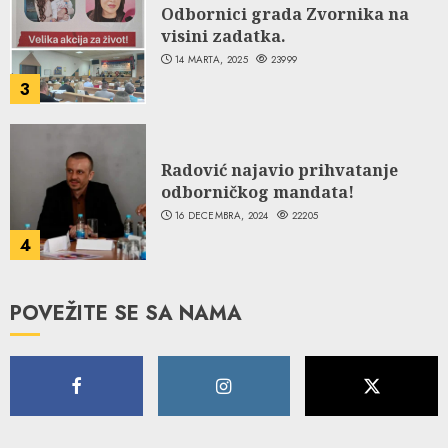
Odbornici grada Zvornika na
visini zadatka.
14 MARTA, 2025
23999
3
Radović najavio prihvatanje
odborničkog mandata!
16 DECEMBRA, 2024
22205
4
POVEŽITE SE SA NAMA