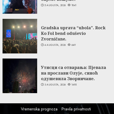
5 AUGUSTA, 2026
1841
Gradska uprava “ubola”. Rock
Ko Fol bend oduševio
Zvorničane.
4 AUGUSTA, 2026
649
Утисци са отварања: Пјевала
на прослави Олује, синоћ
одушевила Зворничане.
3 AUGUSTA, 2026
1495
Vremenska prognoza
Pravila privatnosti