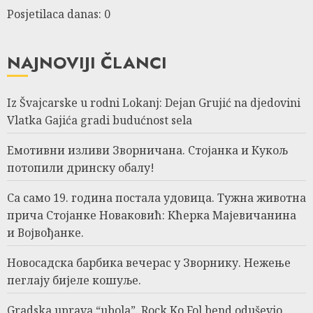
Posjetilaca danas: 0
NAJNOVIJI ČLANCI
Iz Švajcarske u rodni Lokanj: Dejan Grujić na djedovini
Vlatka Gajića gradi budućnost sela
Емотивни изливи Зворничана. Стојанка и Кукољ
потопили дринску обалу!
Са само 19. година постала удовица. Тужна животна
прича Стојанке Новаковић: Кћерка Мајевичанина
и Војвођанке.
Новосадска барбика вечерас у Зворнику. Нежење
пеглају бијеле кошуље.
Gradska uprava “ubola”. Rock Ko Fol bend oduševio