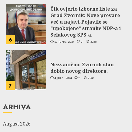
Čik ovjerio izborne liste za
Grad Zvornik: Nove prevare
već u najavi-Pojavile se
“upokojene” stranke NDP-a i
Selakovog SPS-a.
6
27 JUNA, 2024
2
5056
Nezvanično: Zvornik stan
dobio novog direktora.
4 JULA, 2024
2
7235
7
ARHIVA
August 2026