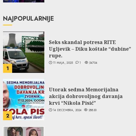
NAJPOPULARNIJE
Seks skandal potresa RITE
Ugljevik – Diku koštale “dubine”
rupe.
11 MAJA, 2025
1
54704
1
Utorak sedma Memorijalna
akcija dobrovoljnog davanja
krvi “Nikola Pisić”
14 DECEMBRA, 2024
28830
2