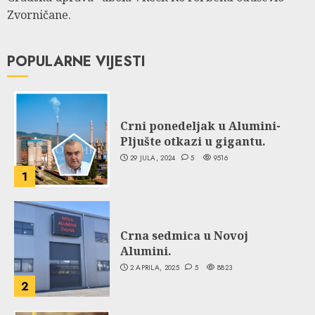
Zvorničane.
POPULARNE VIJESTI
Crni ponedeljak u Alumini-
Pljušte otkazi u gigantu.
29 JULA, 2024
5
9516
1
Crna sedmica u Novoj
Alumini.
2 APRILA, 2025
5
8823
2