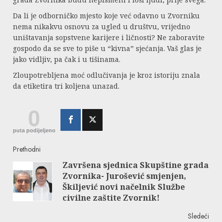
Da li je odborničko mjesto koje već odavno u Zvorniku
nema nikakvu osnovu za ugled u društvu, vrijedno
uništavanja sopstvene karijere i ličnosti? Ne zaboravite
gospodo da se sve to piše u “kivna” sjećanja. Vaš glas je
jako vidljiv, pa čak i u tišinama.
Zloupotrebljena moć odlučivanja je kroz istoriju znala
da etiketira tri koljena unazad.
0
puta podijeljeno
Continue
Prethodni
Završena sjednica Skupštine grada
Reading
Zvornika- Jurošević smjenjen,
Pre
Škiljević novi načelnik Službe
post
civilne zaštite Zvornik!
Sledeći