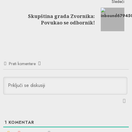
Sledeći
Skupština grada Zvornika:
Next
Povukao se odbornik!
post:
Prati komentare
1
KOMENTAR