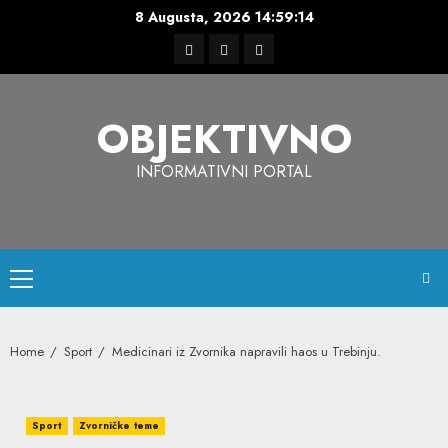
Skip
8 Augusta, 2026
14:59:15
to
Facebook
Instagram
Twitter
content
OBJEKTIVNO
INFORMATIVNI PORTAL
Primary
Menu
Home
Sport
Medicinari iz Zvornika napravili haos u Trebinju.
Sport
Zvorničke teme