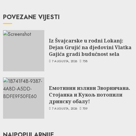
POVEZANE VIJESTI
Iz Švajcarske u rodni Lokanj:
Dejan Grujić na djedovini Vlatka
Gajića gradi budućnost sela
7 AUGUSTA, 2026
758
Емотивни изливи Зворничана.
Стојанка и Кукољ потопили
дринску обалу!
7 AUGUSTA, 2026
709
NAJPOPULARNIJE