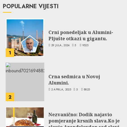
POPULARNE VIJESTI
Crni ponedeljak u Alumini-
Pljušte otkazi u gigantu.
29 JULA, 2024
5
9525
1
Crna sedmica u Novoj
Alumini.
2 APRILA, 2025
5
8825
2
Nezvanično: Dodik najavio
pomjeranje krsnih slava.Ko je
slavio Aranđelovdan sad slavi