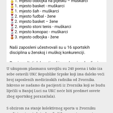
U ukupnom plasmanu usvojilu su 240 poena i tako iza
sebe ostavili UKC Republike Srpske koji ima daleko veći
broj zaposlenih medicinskih radnika od Zvornika.
Iskreno se nadamo da pacijenti iz Zvornika koji se budu
liječili u Banjoj Luci na UKC neće biti predmet osvete
zbog sportskog poraza(šala).
S obzirom na stanje kolektivnog sporta u Zvorniku