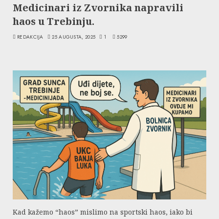
Medicinari iz Zvornika napravili
haos u Trebinju.
REDAKCIJA
25 AUGUSTA, 2025
1
5299
Kad kažemo “haos” mislimo na sportski haos, iako bi