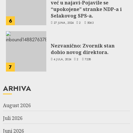
već u najavi-Pojavile se
“upokojene” stranke NDP-a i
Selakovog SPS-a.
6
27 JUNA, 2024
2
5063
Nezvanično: Zvornik stan
dobio novog direktora.
4 JULA, 2024
2
7238
7
ARHIVA
August 2026
Juli 2026
Juni 2026