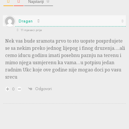
Najstariji
Dragan
11 mjeseci prije
Nek vas bude sramota prvo to sto uopste posprdujete
se sa nekim preko jednog lijepog i finog druzenja….ali
cemo iducu godinu imati posebnu paznju na terenu i
mimo njega usmjerenu ka vama…u potpisu jedan
radnim Ukc koje ove godine nije mogao doci po vasu
srecu
Odgovori
0