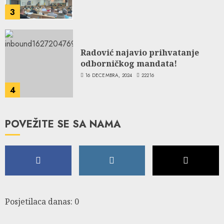
3
Radović najavio prihvatanje
odborničkog mandata!
16 DECEMBRA, 2024
22216
4
POVEŽITE SE SA NAMA
Posjetilaca danas: 0