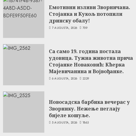
Емотивни изливи Зворничана.
Стојанка и Кукољ потопили
дринску обалу!
7 AUGUSTA, 2026
709
Са само 19. година постала
удовица. Тужна животна прича
Стојанке Новаковић: Кћерка
Мајевичанина и Војвођанке.
6 AUGUSTA, 2026
2229
Новосадска барбика вечерас у
Зворнику. Нежење пеглају
бијеле кошуље.
5 AUGUSTA, 2026
1863