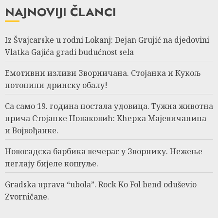
NAJNOVIJI ČLANCI
Iz Švajcarske u rodni Lokanj: Dejan Grujić na djedovini
Vlatka Gajića gradi budućnost sela
Емотивни изливи Зворничана. Стојанка и Кукољ
потопили дринску обалу!
Са само 19. година постала удовица. Тужна животна
прича Стојанке Новаковић: Кћерка Мајевичанина
и Војвођанке.
Новосадска барбика вечерас у Зворнику. Нежење
пеглају бијеле кошуље.
Gradska uprava “ubola”. Rock Ko Fol bend oduševio
Zvorničane.