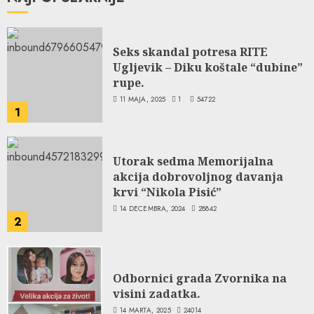
Seks skandal potresa RITE
Ugljevik – Diku koštale “dubine”
rupe.
11 MAJA, 2025
1
54722
1
Utorak sedma Memorijalna
akcija dobrovoljnog davanja
krvi “Nikola Pisić”
14 DECEMBRA, 2024
28842
2
Odbornici grada Zvornika na
visini zadatka.
14 MARTA, 2025
24014