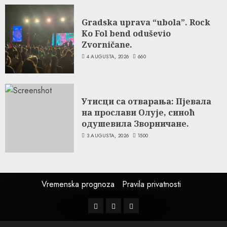
Gradska uprava “ubola”. Rock
Ko Fol bend oduševio
Zvorničane.
4 AUGUSTA, 2026
660
Утисци са отварања: Пјевала
на прослави Олује, синоћ
одушевила Зворничане.
3 AUGUSTA, 2026
1500
Vremenska prognoza
Pravila privatnosti
Facebook
Instagram
Twitter