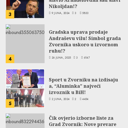
Nikoljdan!?
9 JUNA, 2024
3
5833
3
Gradska uprava prodaje
Andraševu vilu! Simbol grada
Zvornika uskoro u izvornom
ruhu!?
26 JUNA, 2025
3
6147
4
Sport u Zvorniku na izdisaju
a, “Aluminka” najveći
izvoznik u BiH!
2 JUNA, 2024
2
4454
5
Čik ovjerio izborne liste za
Grad Zvornik: Nove prevare