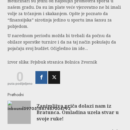
medicinari su jedni od najboljih promotera sporta u
našem gradu. Da su im plate veće vjerovatno ne bi imali
volje za trčanjem i skakanjem. Opšte je poznato da
“finansijska” sirotinja jedino u sportu ima šansu za
pobjedom.
U narednom periodu možda bi trebali da počnu da
obilaze sporstke turnire i da na taj način pokušaju da
pojačaju svoj budžet. Očigledno im ide…
izvor slika: Fejsbuk stranica Bolnica Zvornik
0
puta podijeljeno
Continue
Prethodni
Zanimljiva priča dolazi nam iz
Reading
Pre
Bratunca. Omladina uzela stvar u
post
svoje ruke!