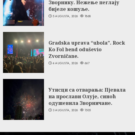
Зворнику. Нежење пеглају
бијеле кошуље.
5 AUGUSTA, 2026
1868
Gradska uprava “ubola”. Rock
Ko Fol bend oduševio
Zvorničane.
4 AUGUSTA, 2026
667
Утисци са отварања: Пјевала
на прослави Олује, синоћ
одушевила Зворничане.
3 AUGUSTA, 2026
1505