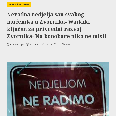
Zvorničke teme
Neradna nedjelja san svakog
mučenika u Zvorniku- Waikiki
ključan za privredni razvoj
Zvornika- Na konobare niko ne misli.
REDAKCIJA
20 OKTOBRA, 2024
1
2581