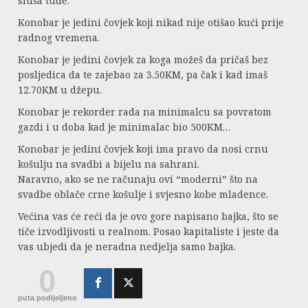
sluša tuđe.
Konobar je jedini čovjek koji nikad nije otišao kući prije
radnog vremena.
Konobar je jedini čovjek za koga možeš da pričaš bez
posljedica da te zajebao za 3.50KM, pa čak i kad imaš
12.70KM u džepu.
Konobar je rekorder rada na minimalcu sa povratom
gazdi i u doba kad je minimalac bio 500KM…
Konobar je jedini čovjek koji ima pravo da nosi crnu
košulju na svadbi a bijelu na sahrani.
Naravno, ako se ne računaju ovi “moderni” što na
svadbe oblače crne košulje i svjesno kobe mladence.
Većina vas će reći da je ovo gore napisano bajka, što se
tiče izvodljivosti u realnom. Posao kapitaliste i jeste da
vas ubjedi da je neradna nedjelja samo bajka.
0
puta podijeljeno