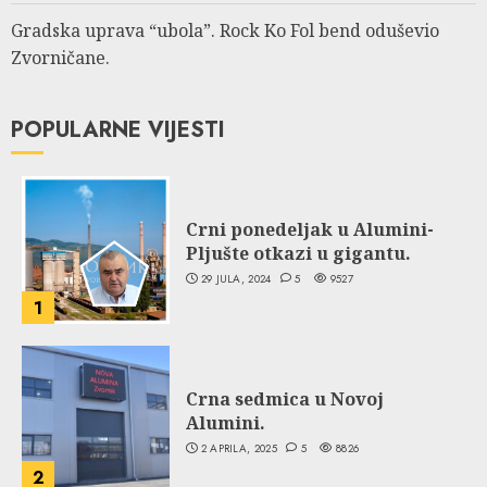
Gradska uprava “ubola”. Rock Ko Fol bend oduševio
Zvorničane.
POPULARNE VIJESTI
Crni ponedeljak u Alumini-
Pljušte otkazi u gigantu.
29 JULA, 2024
5
9527
1
Crna sedmica u Novoj
Alumini.
2 APRILA, 2025
5
8826
2