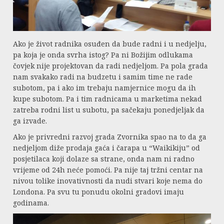
Ako je život radnika osuđen da bude radni i u nedjelju,
pa koja je onda svrha istog? Pa ni Božijim odlukama
čovjek nije projektovan da radi nedjeljom. Pa pola grada
nam svakako radi na budzetu i samim time ne rade
subotom, pa i ako im trebaju namjernice mogu da ih
kupe subotom. Pa i tim radnicama u marketima nekad
zatreba rodni list u subotu, pa sačekaju ponedjeljak da
ga izvade.
Ako je privredni razvoj grada Zvornika spao na to da ga
nedjeljom diže prodaja gaća i čarapa u “Waikikiju” od
posjetilaca koji dolaze sa strane, onda nam ni radno
vrijeme od 24h neće pomoći. Pa nije taj tržni centar na
nivou tolike inovativnosti da nudi stvari koje nema do
Londona. Pa svu tu ponudu okolni gradovi imaju
godinama.