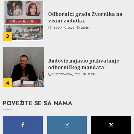
Odbornici grada Zvornika na
visini zadatka.
14 MARTA, 2025
24016
3
Radović najavio prihvatanje
odborničkog mandata!
16 DECEMBRA, 2024
22218
4
POVEŽITE SE SA NAMA