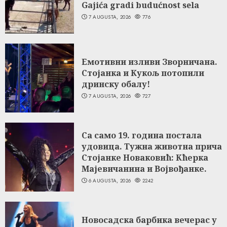
Gajića gradi budućnost sela
7 AUGUSTA, 2026
776
Емотивни изливи Зворничана.
Стојанка и Кукољ потопили
дринску обалу!
7 AUGUSTA, 2026
727
Са само 19. година постала
удовица. Тужна животна прича
Стојанке Новаковић: Кћерка
Мајевичанина и Војвођанке.
6 AUGUSTA, 2026
2242
Новосадска барбика вечерас у