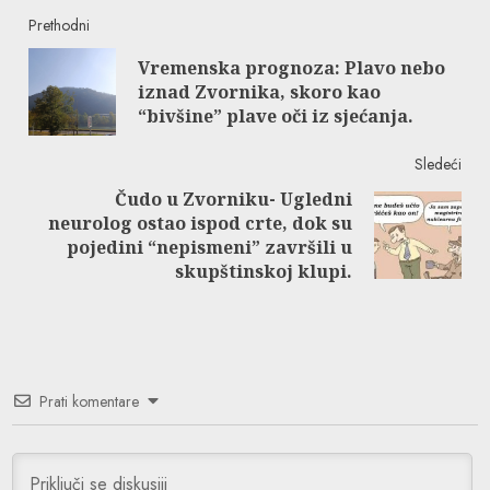
Continue
Prethodni
Vremenska prognoza: Plavo nebo
Reading
Pre
iznad Zvornika, skoro kao
post
“bivšine” plave oči iz sjećanja.
Sledeći
Čudo u Zvorniku- Ugledni
neurolog ostao ispod crte, dok su
Next
pojedini “nepismeni” završili u
post:
skupštinskoj klupi.
Prati komentare