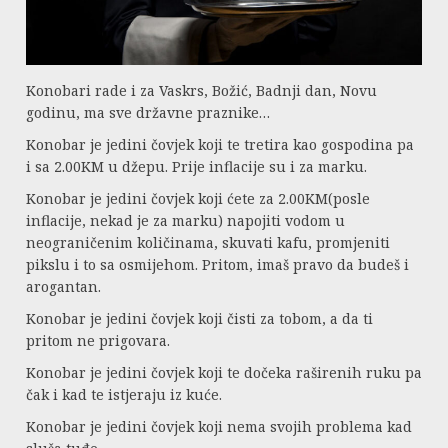
Konobari rade i za Vaskrs, Božić, Badnji dan, Novu
godinu, ma sve državne praznike…
Konobar je jedini čovjek koji te tretira kao gospodina pa
i sa 2.00KM u džepu. Prije inflacije su i za marku.
Konobar je jedini čovjek koji ćete za 2.00KM(posle
inflacije, nekad je za marku) napojiti vodom u
neograničenim količinama, skuvati kafu, promjeniti
pikslu i to sa osmijehom. Pritom, imaš pravo da budeš i
arogantan.
Konobar je jedini čovjek koji čisti za tobom, a da ti
pritom ne prigovara.
Konobar je jedini čovjek koji te dočeka raširenih ruku pa
čak i kad te istjeraju iz kuće.
Konobar je jedini čovjek koji nema svojih problema kad