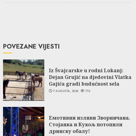
POVEZANE VIJESTI
Iz Švajcarske u rodni Lokanj:
Dejan Grujić na djedovini Vlatka
Gajića gradi budućnost sela
7 AUGUSTA, 2026
776
Емотивни изливи Зворничана.
Стојанка и Кукољ потопили
дринску обалу!