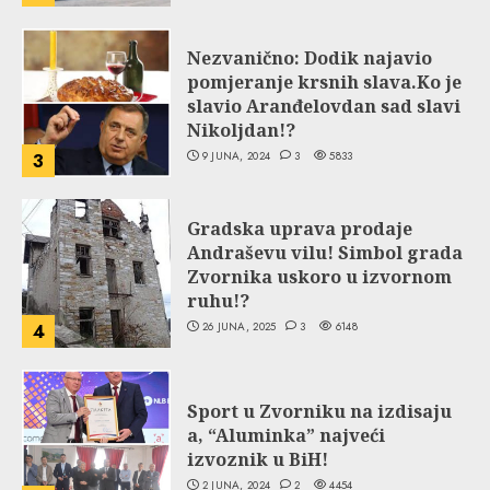
Nezvanično: Dodik najavio
pomjeranje krsnih slava.Ko je
slavio Aranđelovdan sad slavi
Nikoljdan!?
9 JUNA, 2024
3
5833
3
Gradska uprava prodaje
Andraševu vilu! Simbol grada
Zvornika uskoro u izvornom
ruhu!?
26 JUNA, 2025
3
6148
4
Sport u Zvorniku na izdisaju
a, “Aluminka” najveći
izvoznik u BiH!
2 JUNA, 2024
2
4454