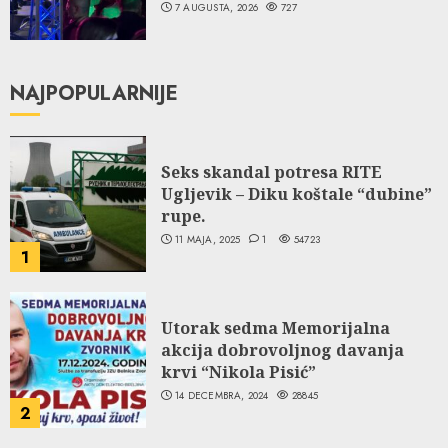
7 AUGUSTA, 2026
727
NAJPOPULARNIJE
Seks skandal potresa RITE
Ugljevik – Diku koštale “dubine”
rupe.
11 MAJA, 2025
1
54723
1
Utorak sedma Memorijalna
akcija dobrovoljnog davanja
krvi “Nikola Pisić”
14 DECEMBRA, 2024
28845
2