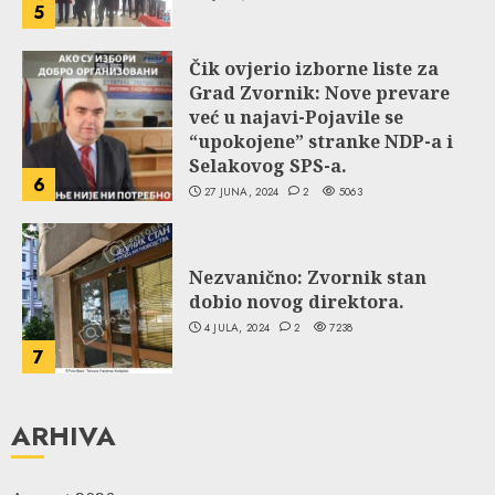
5
Čik ovjerio izborne liste za
Grad Zvornik: Nove prevare
već u najavi-Pojavile se
“upokojene” stranke NDP-a i
Selakovog SPS-a.
6
27 JUNA, 2024
2
5063
Nezvanično: Zvornik stan
dobio novog direktora.
4 JULA, 2024
2
7238
7
ARHIVA