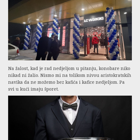
Na žalost, kad je rad nedjeljom u pitanju, konobare niko
nikad ni žalio. Nismo mi na tolikom nivou aristokratskih
navika da ne možemo bez kafića i kafice nedjeljom. Pa
svi u kući imaju šporet.