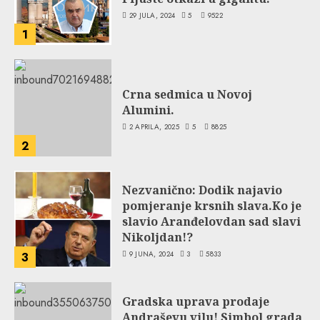
29 JULA, 2024
5
9522
1
Crna sedmica u Novoj
Alumini.
2 APRILA, 2025
5
8825
2
Nezvanično: Dodik najavio
pomjeranje krsnih slava.Ko je
slavio Aranđelovdan sad slavi
Nikoljdan!?
9 JUNA, 2024
3
5833
3
Gradska uprava prodaje
Andraševu vilu! Simbol grada