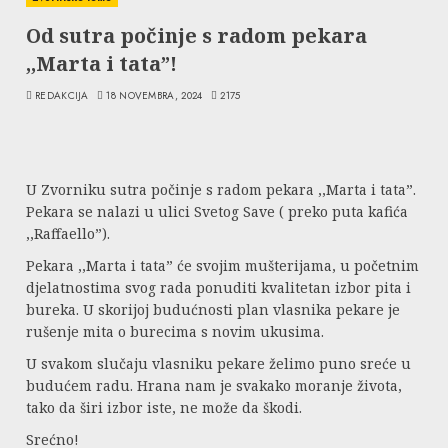
Od sutra počinje s radom pekara
,,Marta i tata”!
REDAKCIJA
18 NOVEMBRA, 2024
2175
U Zvorniku sutra počinje s radom pekara ,,Marta i tata”.
Pekara se nalazi u ulici Svetog Save ( preko puta kafića
,,Raffaello”).
Pekara ,,Marta i tata” će svojim mušterijama, u početnim
djelatnostima svog rada ponuditi kvalitetan izbor pita i
bureka. U skorijoj budućnosti plan vlasnika pekare je
rušenje mita o burecima s novim ukusima.
U svakom slučaju vlasniku pekare želimo puno sreće u
budućem radu. Hrana nam je svakako moranje života,
tako da širi izbor iste, ne može da škodi.
Srećno!