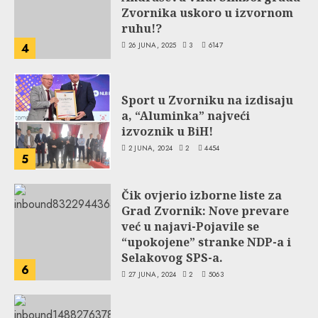
Zvornika uskoro u izvornom
ruhu!?
26 JUNA, 2025
3
6147
4
Sport u Zvorniku na izdisaju
a, “Aluminka” najveći
izvoznik u BiH!
2 JUNA, 2024
2
4454
5
Čik ovjerio izborne liste za
Grad Zvornik: Nove prevare
već u najavi-Pojavile se
“upokojene” stranke NDP-a i
Selakovog SPS-a.
6
27 JUNA, 2024
2
5063