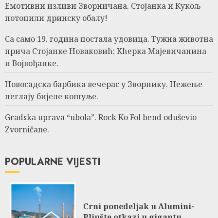
Емотивни изливи Зворничана. Стојанка и Кукољ
потопили дринску обалу!
Са само 19. година постала удовица. Тужна животна
прича Стојанке Новаковић: Кћерка Мајевичанина
и Војвођанке.
Новосадска барбика вечерас у Зворнику. Нежење
пеглају бијеле кошуље.
Gradska uprava “ubola”. Rock Ko Fol bend oduševio
Zvorničane.
POPULARNE VIJESTI
Crni ponedeljak u Alumini-
Pljušte otkazi u gigantu.