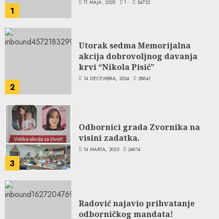
11 MAJA, 2025
1
54722
1
Utorak sedma Memorijalna
akcija dobrovoljnog davanja
krvi “Nikola Pisić”
14 DECEMBRA, 2024
28841
2
Odbornici grada Zvornika na
visini zadatka.
14 MARTA, 2025
24014
3
Radović najavio prihvatanje
odborničkog mandata!