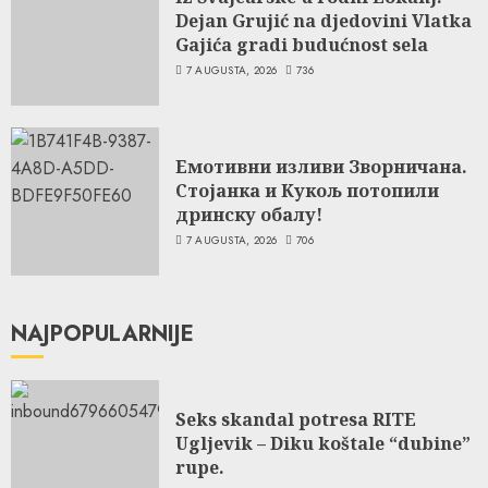
Dejan Grujić na djedovini Vlatka
Gajića gradi budućnost sela
7 AUGUSTA, 2026
736
Емотивни изливи Зворничана.
Стојанка и Кукољ потопили
дринску обалу!
7 AUGUSTA, 2026
706
NAJPOPULARNIJE
Seks skandal potresa RITE
Ugljevik – Diku koštale “dubine”
rupe.