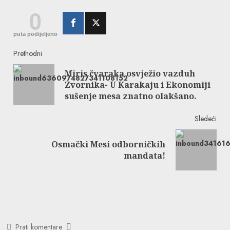
0
puta podijeljeno
Continue
Prethodni
Miris čvaraka osvježio vazduh
Reading
Pre
Zvornika- U Karakaju i Ekonomiji
post
sušenje mesa znatno olakšano.
Sledeći
Osmački Mesi odborničkih
Next
mandata!
post:
Prati komentare