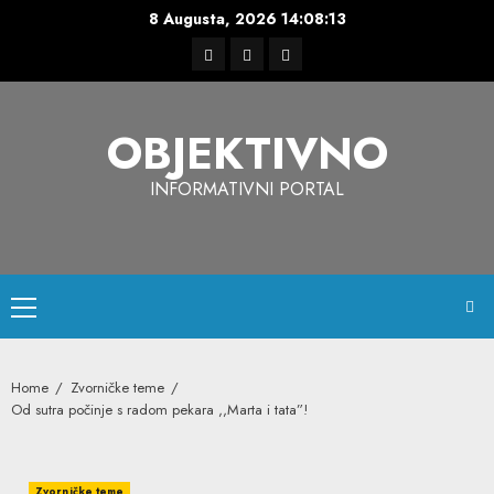
Skip
8 Augusta, 2026
14:08:14
to
Facebook
Instagram
Twitter
content
OBJEKTIVNO
INFORMATIVNI PORTAL
Primary
Menu
Home
Zvorničke teme
Od sutra počinje s radom pekara ,,Marta i tata”!
Zvorničke teme