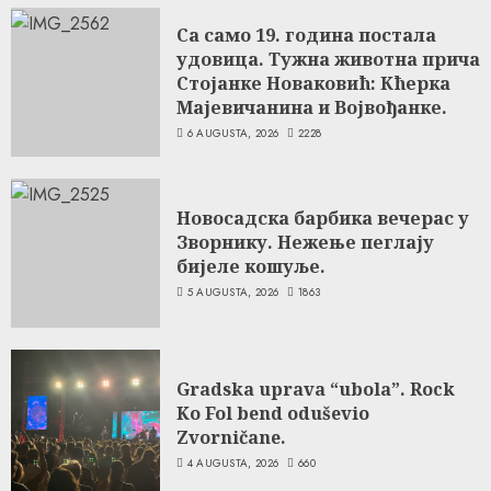
Са само 19. година постала
удовица. Тужна животна прича
Стојанке Новаковић: Кћерка
Мајевичанина и Војвођанке.
6 AUGUSTA, 2026
2228
Новосадска барбика вечерас у
Зворнику. Нежење пеглају
бијеле кошуље.
5 AUGUSTA, 2026
1863
Gradska uprava “ubola”. Rock
Ko Fol bend oduševio
Zvorničane.
4 AUGUSTA, 2026
660