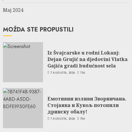
Maj 2024
MOŽDA STE PROPUSTILI
Iz Švajcarske u rodni Lokanj:
Dejan Grujić na djedovini Vlatka
Gajića gradi budućnost sela
7 AUGUSTA, 2026
736
Емотивни изливи Зворничана.
Стојанка и Кукољ потопили
дринску обалу!
7 AUGUSTA, 2026
706