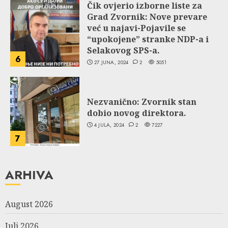
Čik ovjerio izborne liste za
Grad Zvornik: Nove prevare
već u najavi-Pojavile se
“upokojene” stranke NDP-a i
Selakovog SPS-a.
6
27 JUNA, 2024
2
5051
Nezvanično: Zvornik stan
dobio novog direktora.
4 JULA, 2024
2
7227
7
ARHIVA
August 2026
Juli 2026