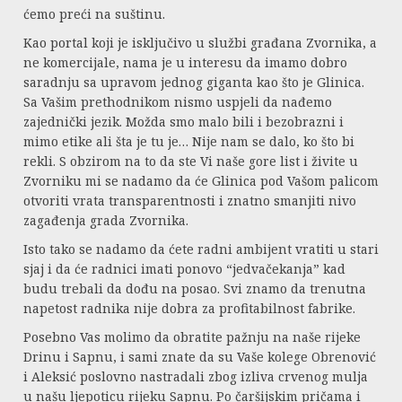
ćemo preći na suštinu.
Kao portal koji je isključivo u službi građana Zvornika, a
ne komercijale, nama je u interesu da imamo dobro
saradnju sa upravom jednog giganta kao što je Glinica.
Sa Vašim prethodnikom nismo uspjeli da nađemo
zajednički jezik. Možda smo malo bili i bezobrazni i
mimo etike ali šta je tu je… Nije nam se dalo, ko što bi
rekli. S obzirom na to da ste Vi naše gore list i živite u
Zvorniku mi se nadamo da će Glinica pod Vašom palicom
otvoriti vrata transparentnosti i znatno smanjiti nivo
zagađenja grada Zvornika.
Isto tako se nadamo da ćete radni ambijent vratiti u stari
sjaj i da će radnici imati ponovo “jedvačekanja” kad
budu trebali da dođu na posao. Svi znamo da trenutna
napetost radnika nije dobra za profitabilnost fabrike.
Posebno Vas molimo da obratite pažnju na naše rijeke
Drinu i Sapnu, i sami znate da su Vaše kolege Obrenović
i Aleksić poslovno nastradali zbog izliva crvenog mulja
u našu ljepoticu rijeku Sapnu. Po čaršijskim pričama i