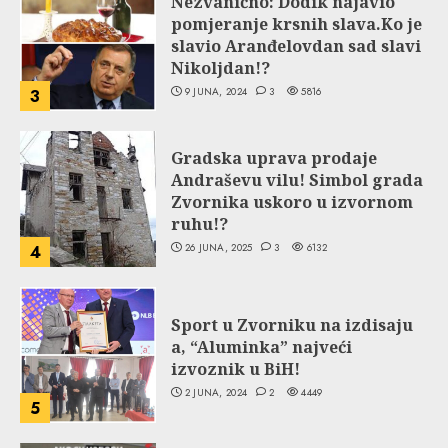
Nezvanično: Dodik najavio
pomjeranje krsnih slava.Ko je
slavio Aranđelovdan sad slavi
Nikoljdan!?
9 JUNA, 2024
3
5816
3
Gradska uprava prodaje
Andraševu vilu! Simbol grada
Zvornika uskoro u izvornom
ruhu!?
26 JUNA, 2025
3
6132
4
Sport u Zvorniku na izdisaju
a, “Aluminka” najveći
izvoznik u BiH!
2 JUNA, 2024
2
4449
5