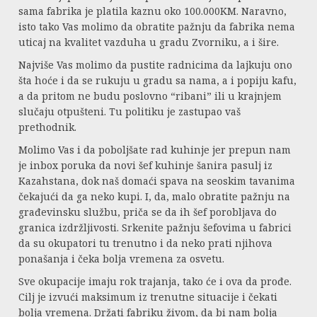
sama fabrika je platila kaznu oko 100.000KM. Naravno,
isto tako Vas molimo da obratite pažnju da fabrika nema
uticaj na kvalitet vazduha u gradu Zvorniku, a i šire.
Najviše Vas molimo da pustite radnicima da lajkuju ono
šta hoće i da se rukuju u gradu sa nama, a i popiju kafu,
a da pritom ne budu poslovno “ribani” ili u krajnjem
slučaju otpušteni. Tu politiku je zastupao vaš
prethodnik.
Molimo Vas i da poboljšate rad kuhinje jer prepun nam
je inbox poruka da novi šef kuhinje šanira pasulj iz
Kazahstana, dok naš domaći spava na seoskim tavanima
čekajući da ga neko kupi. I, da, malo obratite pažnju na
građevinsku službu, priča se da ih šef porobljava do
granica izdržljivosti. Srkenite pažnju šefovima u fabrici
da su okupatori tu trenutno i da neko prati njihova
ponašanja i čeka bolja vremena za osvetu.
Sve okupacije imaju rok trajanja, tako će i ova da prođe.
Cilj je izvući maksimum iz trenutne situacije i čekati
bolja vremena. Držati fabriku živom, da bi nam bolja