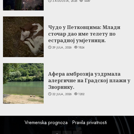
3 AUGUSTA, 2026
1449
Чудо у Петковцима: Млади
сточар дао име телету по
естрадној умјетници.
29 JULA, 2026
1824
Афера амброзија уздрмала
алергичне на Градској плажи у
Зворнику.
22 JULA, 2026
1202
Vremenska prognoza
Pravila privatnosti