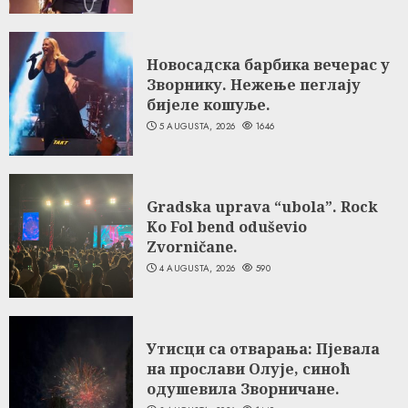
Новосадска барбика вечерас у
Зворнику. Нежење пеглају
бијеле кошуље.
5 AUGUSTA, 2026
1646
Gradska uprava “ubola”. Rock
Ko Fol bend oduševio
Zvorničane.
4 AUGUSTA, 2026
590
Утисци са отварања: Пјевала
на прослави Олује, синоћ
одушевила Зворничане.