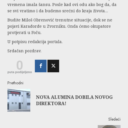
vremena imala šansu. Posle kad ovi odu ako bog da, da
se svi vratimo i da budemo srećni do kraja života…
Budite Miloš Obrenović trenutne situacije, dok se ne
pojavi Karađorđe u Zvorniku. Onda ćemo okupatore
protjerati u Foču.
U potpisu redakcija portala.
Srdačan pozdrav.
0
puta podijeljeno
Continue
Prethodni
Reading
NOVA ALUMINA DOBILA NOVOG
Pre
DIREKTORA!
post
Sledeći