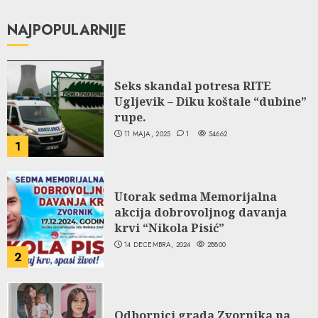
NAJPOPULARNIJE
Seks skandal potresa RITE
Ugljevik – Diku koštale “dubine”
rupe.
11 MAJA, 2025
1
54662
1
Utorak sedma Memorijalna
akcija dobrovoljnog davanja
krvi “Nikola Pisić”
14 DECEMBRA, 2024
28800
2
Odbornici grada Zvornika na