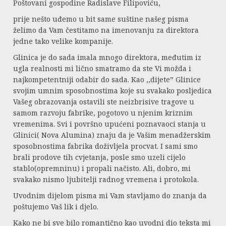
Poštovani gospodine Radislave Filipoviću,
prije nešto uđemo u bit same suštine našeg pisma
želimo da Vam čestitamo na imenovanju za direktora
jedne tako velike kompanije.
Glinica je do sada imala mnogo direktora, međutim iz
ugla realnosti mi lično smatramo da ste Vi možda i
najkompetentniji odabir do sada. Kao ,,dijete” Glinice
svojim umnim sposobnostima koje su svakako posljedica
Vašeg obrazovanja ostavili ste neizbrisive tragove u
samom razvoju fabrike, pogotovo u njenim kriznim
vremenima. Svi i površno upućeni poznavaoci stanja u
Glinici( Nova Alumina) znaju da je Vašim menadžerskim
sposobnostima fabrika doživljela procvat. I sami smo
brali prodove tih cvjetanja, posle smo uzeli cijelo
stablo(opremninu) i propali načisto. Ali, dobro, mi
svakako nismo ljubitelji radnog vremena i protokola.
Uvodnim dijelom pisma mi Vam stavljamo do znanja da
poštujemo Vaš lik i djelo.
Kako ne bi sve bilo romantično kao uvodni dio teksta mi