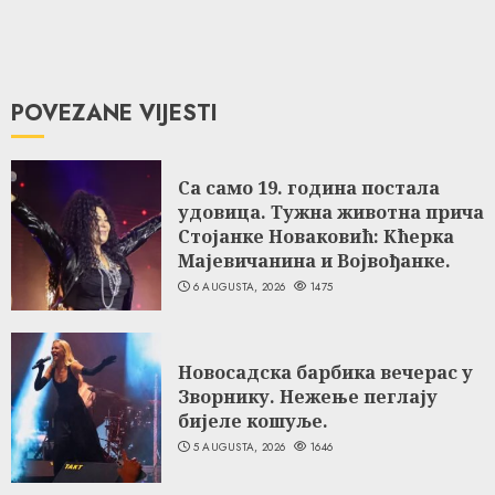
POVEZANE VIJESTI
Са само 19. година постала
удовица. Тужна животна прича
Стојанке Новаковић: Кћерка
Мајевичанина и Војвођанке.
6 AUGUSTA, 2026
1475
Новосадска барбика вечерас у
Зворнику. Нежење пеглају
бијеле кошуље.
5 AUGUSTA, 2026
1646