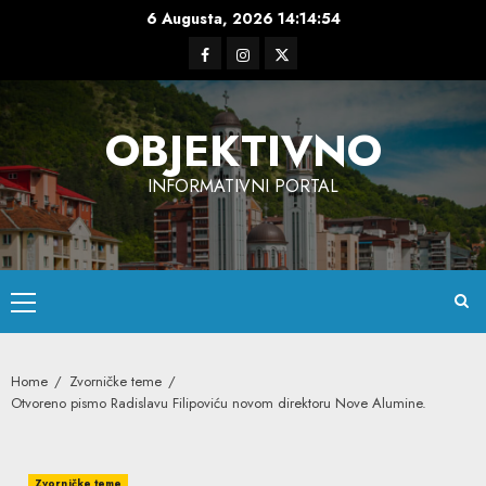
Skip
6 Augusta, 2026
14:14:55
to
Facebook
Instagram
Twitter
content
OBJEKTIVNO
INFORMATIVNI PORTAL
Primary
Menu
Home
Zvorničke teme
Otvoreno pismo Radislavu Filipoviću novom direktoru Nove Alumine.
Zvorničke teme