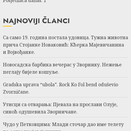
Posjetilaca danas: 1
NAJNOVIJI ČLANCI
Са само 19. година постала удовица. Тужна животна
прича Стојанке Новаковић: Кћерка Мајевичанина
и Војвођанке.
Новосадска барбика вечерас у Зворнику. Нежење
пеглају бијеле кошуље.
Gradska uprava “ubola”. Rock Ko Fol bend oduševio
Zvorničane.
Утисци са отварања: Пјевала на прослави Олује,
синоћ одушевила Зворничане.
Чудо у Петковцима: Млади сточар дао име телету