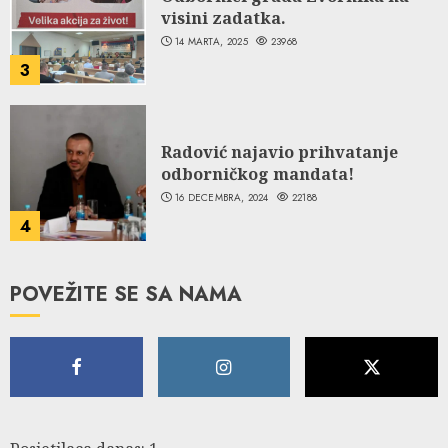
visini zadatka.
14 MARTA, 2025
23968
3
Radović najavio prihvatanje
odborničkog mandata!
16 DECEMBRA, 2024
22188
4
POVEŽITE SE SA NAMA