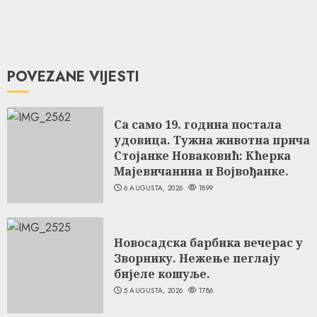
POVEZANE VIJESTI
Са само 19. година постала
удовица. Тужна животна прича
Стојанке Новаковић: Кћерка
Мајевичанина и Војвођанке.
6 AUGUSTA, 2026
1899
Новосадска барбика вечерас у
Зворнику. Нежење пеглају
бијеле кошуље.
5 AUGUSTA, 2026
1786