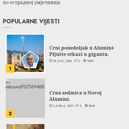
по естрадној умјетници.
POPULARNE VIJESTI
Crni ponedeljak u Alumini-
Pljušte otkazi u gigantu.
29 JULA, 2024
5
9508
1
Crna sedmica u Novoj
Alumini.
2 APRILA, 2025
5
8820
2