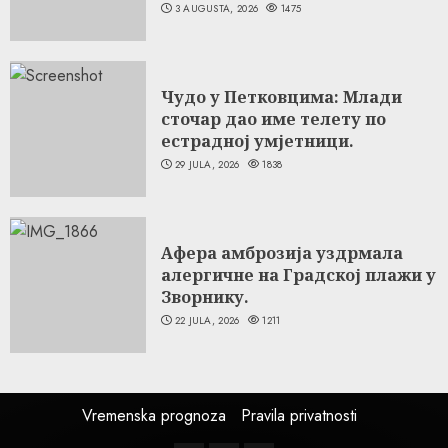
3 AUGUSTA, 2026
1475
Чудо у Петковцима: Млади
сточар дао име телету по
естрадној умјетници.
29 JULA, 2026
1838
Афера амброзија уздрмала
алергичне на Градској плажи у
Зворнику.
22 JULA, 2026
1211
Vremenska prognoza
Pravila privatnosti