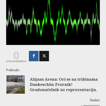
0
puta podijeljeno
Continue
Prethodni
Alijans Arena: Ori se na tribinama
Reading
Pre
Dankeschön Zvornik!
post
Gradonačelnik uz reprezentaciju.
Sledeći