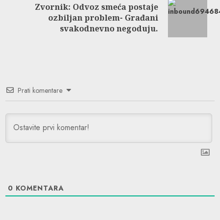
Zvornik: Odvoz smeća postaje
Next
ozbiljan problem- Građani
post:
svakodnevno negoduju.
Prati komentare
0
KOMENTARA