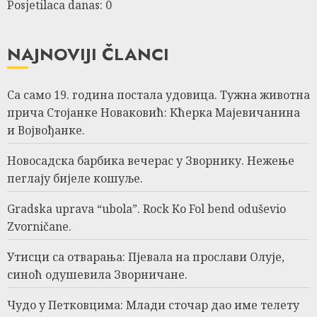
Posjetilaca danas: 0
NAJNOVIJI ČLANCI
Са само 19. година постала удовица. Тужна животна
прича Стојанке Новаковић: Кћерка Мајевичанина
и Војвођанке.
Новосадска барбика вечерас у Зворнику. Нежење
пеглају бијеле кошуље.
Gradska uprava “ubola”. Rock Ko Fol bend oduševio
Zvorničane.
Утисци са отварања: Пјевала на прослави Олује,
синоћ одушевила Зворничане.
Чудо у Петковцима: Млади сточар дао име телету