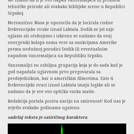
tehničke prirode ali svakako biblijske scene u Republici
Srpskoj.
Nezvanično: Nasa je upozorila da je locirala cudne
frekvencijske zvuke iznad Laktaša. Dodik se još nije
oglasio ali očekujemo i iskreno se nadamo da ovaj
energetski kolaps nema veze sa sankcijama Amerike
prema nedužnoj porodici Dodik ili eventualnim
napadom vanzemaljaca na Republiku Srpsku.
Vanzemaljci su ozbiljna grupacija koja je do sada kad je
god napadala uglavnom prvo pregovarala sa
predsjednikom, bar u američkim filmovima. Zato ti
frekvencijski zvuci iznad Laktaša imaju logike ali se
nadamo da je sve ovo optička varka mašte.
Redakcija portala poziva naciju na smirenost! Kod nas je
svjetlo svakako godinama ugašeno.
sadržaj teksta je satiričnog karaktera
.