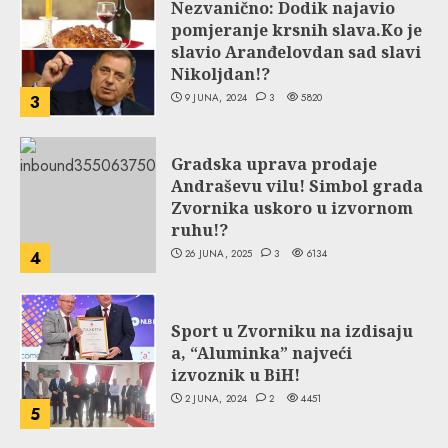
Nezvanično: Dodik najavio
pomjeranje krsnih slava.Ko je
slavio Aranđelovdan sad slavi
Nikoljdan!?
9 JUNA, 2024
3
5820
3
Gradska uprava prodaje
Andraševu vilu! Simbol grada
Zvornika uskoro u izvornom
ruhu!?
26 JUNA, 2025
3
6134
4
Sport u Zvorniku na izdisaju
a, “Aluminka” najveći
izvoznik u BiH!
2 JUNA, 2024
2
4451
5