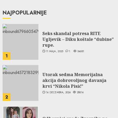
NAJPOPULARNIJE
Seks skandal potresa RITE
Ugljevik – Diku koštale “dubine”
rupe.
11 MAJA, 2025
1
54681
1
Utorak sedma Memorijalna
akcija dobrovoljnog davanja
krvi “Nikola Pisić”
14 DECEMBRA, 2024
28814
2