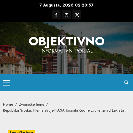
Skip
7 Augusta, 2026
02:20:58
to
Facebook
Instagram
Twitter
content
OBJEKTIVNO
INFORMATIVNI PORTAL
Primary
Menu
Home
Zvorničke teme
Republika Srpska: Nema struje-NASA locirala čudne zvuke iznad Laktaša !
Zvorničke teme