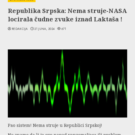
Republika Srpska: Nema struje-NASA
locirala čudne zvuke iznad Laktaša !
REDAKCIJA
21 JUNA, 2024
671
Pao sistem! Nema struje u Republici Srpskoj!
Ne znamo da li je ovo napad vanzemaljaca ili problem