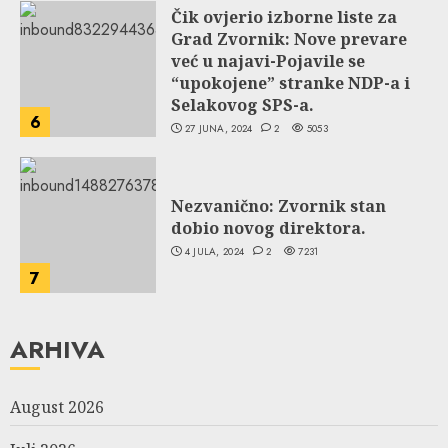
Čik ovjerio izborne liste za
Grad Zvornik: Nove prevare
već u najavi-Pojavile se
“upokojene” stranke NDP-a i
Selakovog SPS-a.
6
27 JUNA, 2024
2
5053
Nezvanično: Zvornik stan
dobio novog direktora.
4 JULA, 2024
2
7231
7
ARHIVA
August 2026