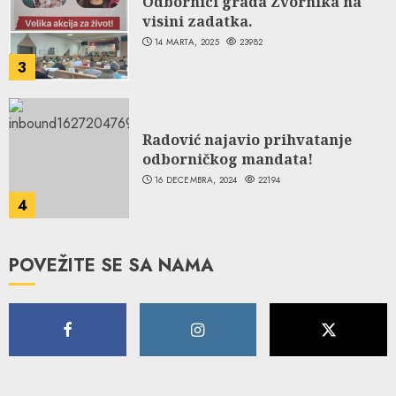
Odbornici grada Zvornika na
visini zadatka.
14 MARTA, 2025
23982
3
Radović najavio prihvatanje
odborničkog mandata!
16 DECEMBRA, 2024
22194
4
POVEŽITE SE SA NAMA