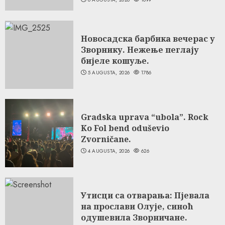
Новосадска барбика вечерас у
Зворнику. Нежење пеглају
бијеле кошуље.
5 AUGUSTA, 2026
1786
Gradska uprava “ubola”. Rock
Ko Fol bend oduševio
Zvorničane.
4 AUGUSTA, 2026
626
Утисци са отварања: Пјевала
на прослави Олује, синоћ
одушевила Зворничане.