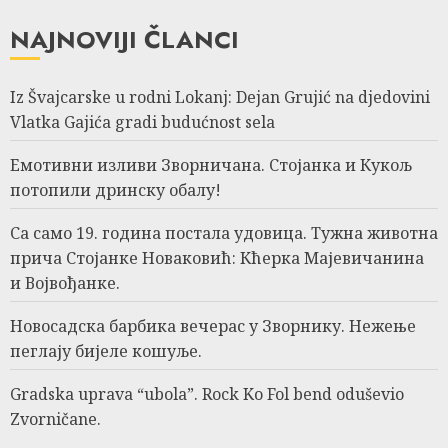
NAJNOVIJI ČLANCI
Iz Švajcarske u rodni Lokanj: Dejan Grujić na djedovini
Vlatka Gajića gradi budućnost sela
Емотивни изливи Зворничана. Стојанка и Кукољ
потопили дринску обалу!
Са само 19. година постала удовица. Тужна животна
прича Стојанке Новаковић: Кћерка Мајевичанина
и Војвођанке.
Новосадска барбика вечерас у Зворнику. Нежење
пеглају бијеле кошуље.
Gradska uprava “ubola”. Rock Ko Fol bend oduševio
Zvorničane.