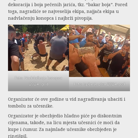
dekoracija i boja pečenih jarića, tkz. “bakar boja”. Pored
toga, nagradiće se najveselija ekipa, najjača ekipa u
nadvlačenju konopca i najbrži pivopija.
Foto: Nadvlačenje konopca
Foto: Ispijanje piva 2024.god
2024. god
Organizator će ove godine u vid nagrađivanja ubaciti i
tombolu za učesnike.
Organizator je obezbjedio hladno piće po diskontnim
cijenama, takođe, na licu mjesta učesnici će moći da
kupe i ćumur. Za najmlađe učesnike obezbjeđen je
ringišpil.