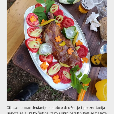
Cilj same manifestacije je dobro druženje i prezentacija
ljepota sela, kako Šetića, tako i svih ostalih koji se nalaze