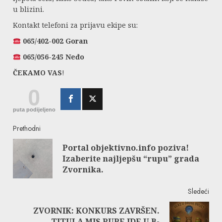
u blizini.
Kontakt telefoni za prijavu ekipe su:
065/402-002 Goran
065/056-245 Neđo
ČEKAMO VAS
!
0
puta podijeljeno
Continue
Prethodni
Portal objektivno.info poziva!
Reading
Pre
Izaberite najljepšu “rupu” grada
post
Zvornika.
Sledeći
ZVORNIK: KONKURS ZAVRŠEN.
Next
TITULA MIS RUPE IDE U B-