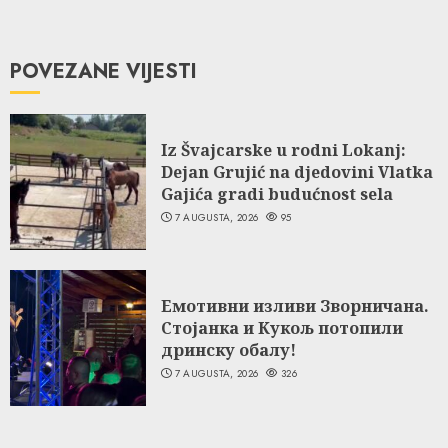
POVEZANE VIJESTI
Iz Švajcarske u rodni Lokanj:
Dejan Grujić na djedovini Vlatka
Gajića gradi budućnost sela
7 AUGUSTA, 2026
95
Емотивни изливи Зворничана.
Стојанка и Кукољ потопили
дринску обалу!
7 AUGUSTA, 2026
326