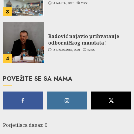
14 MARTA, 2025
23991
3
Radović najavio prihvatanje
odborničkog mandata!
16 DECEMBRA, 2024
22200
4
POVEŽITE SE SA NAMA
Posjetilaca danas: 0