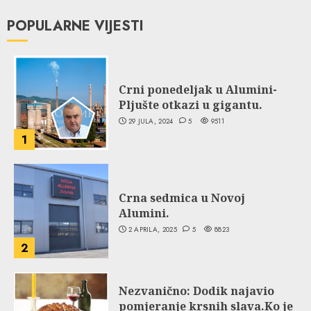
POPULARNE VIJESTI
Crni ponedeljak u Alumini-
Pljušte otkazi u gigantu.
29 JULA, 2024
5
9511
1
Crna sedmica u Novoj
Alumini.
2 APRILA, 2025
5
8823
2
Nezvanično: Dodik najavio
pomjeranje krsnih slava.Ko je