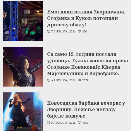
Емотивни изливи Зворничана.
Стојанка и Кукољ потопили
дринску обалу!
7 AUGUSTA, 2026
326
Са само 19. година постала
удовица. Тужна животна прича
Стојанке Новаковић: Кћерка
Мајевичанина и Војвођанке.
6 AUGUSTA, 2026
2079
Новосадска барбика вечерас у
Зворнику. Нежење пеглају
бијеле кошуље.
5 AUGUSTA, 2026
1830