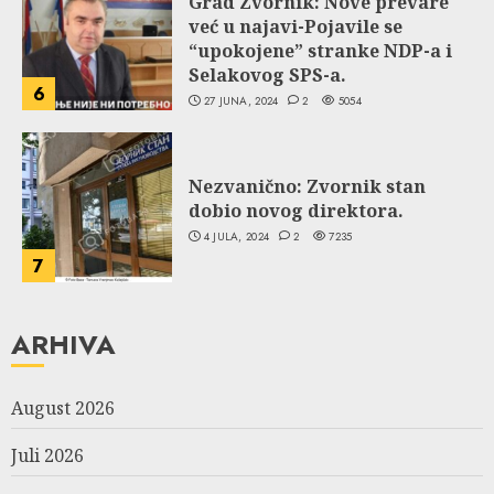
Grad Zvornik: Nove prevare
već u najavi-Pojavile se
“upokojene” stranke NDP-a i
Selakovog SPS-a.
6
27 JUNA, 2024
2
5054
Nezvanično: Zvornik stan
dobio novog direktora.
4 JULA, 2024
2
7235
7
ARHIVA
August 2026
Juli 2026