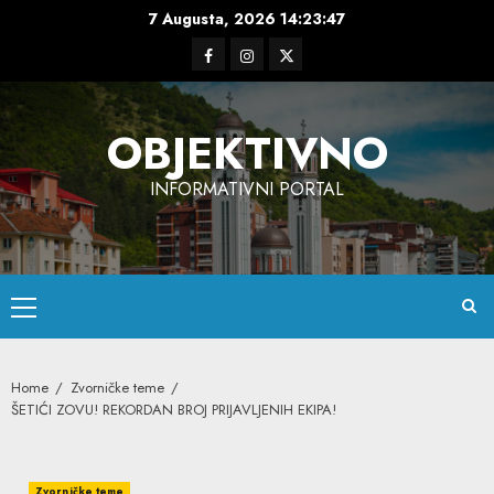
Skip
7 Augusta, 2026
14:23:48
to
Facebook
Instagram
Twitter
content
OBJEKTIVNO
INFORMATIVNI PORTAL
Primary
Menu
Home
Zvorničke teme
ŠETIĆI ZOVU! REKORDAN BROJ PRIJAVLJENIH EKIPA!
Zvorničke teme