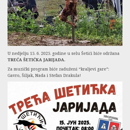
U nedjelju 15. 6. 2025. godine u selu Šetići biće održana
TREĆA ŠETIĆKA JARIJADA.
Za muzički program biće zaduženi “kraljevi gare”:
Gavro, Šiljak, Nada i Stefan Drakula!