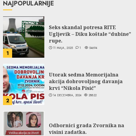
NAJPOPULARNIJE
Seks skandal potresa RITE
Ugljevik – Diku koštale “dubine”
rupe.
11 MAJA, 2025
1
54694
1
Utorak sedma Memorijalna
akcija dobrovoljnog davanja
krvi “Nikola Pisić”
14 DECEMBRA, 2024
28822
2
Odbornici grada Zvornika na
visini zadatka.