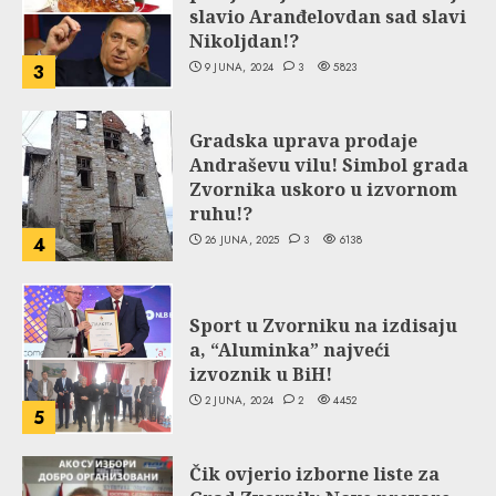
slavio Aranđelovdan sad slavi
Nikoljdan!?
9 JUNA, 2024
3
5823
3
Gradska uprava prodaje
Andraševu vilu! Simbol grada
Zvornika uskoro u izvornom
ruhu!?
26 JUNA, 2025
3
6138
4
Sport u Zvorniku na izdisaju
a, “Aluminka” najveći
izvoznik u BiH!
2 JUNA, 2024
2
4452
5
Čik ovjerio izborne liste za