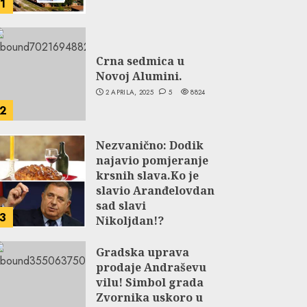
1
Crna sedmica u
Novoj Alumini.
2 APRILA, 2025
5
8824
2
Nezvanično: Dodik
najavio pomjeranje
krsnih slava.Ko je
slavio Aranđelovdan
sad slavi
3
Nikoljdan!?
9 JUNA, 2024
3
5830
Gradska uprava
prodaje Andraševu
vilu! Simbol grada
Zvornika uskoro u