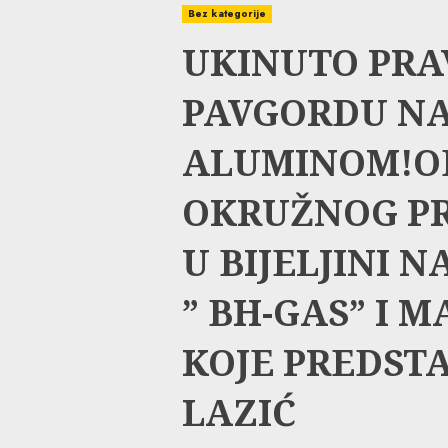
Bez kategorije
UKINUTO PRA
PAVGORDU N
ALUMINOM!
OKRUŽNOG P
U BIJELJINI 
” BH-GAS” I 
KOJE PREDST
LAZIĆ