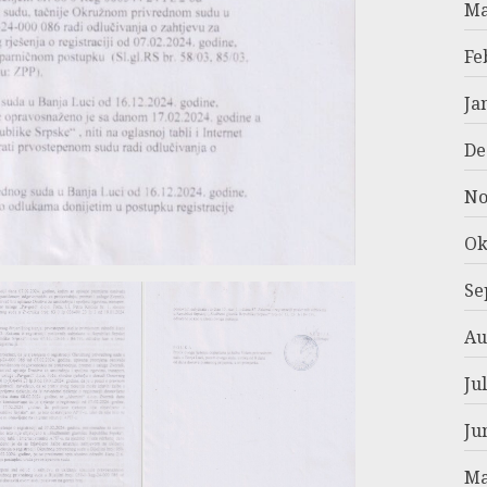
Ma
Fe
Ja
De
No
Ok
Se
Au
Ju
Ju
Ma