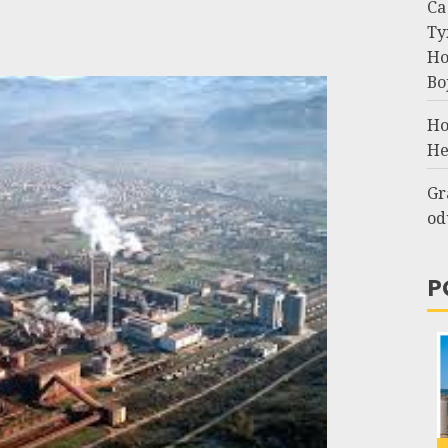
Са
Ту
Но
Во
Но
Не
Gr
od
P