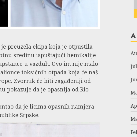
A
je preuzela ekipa koja je otpustila
Au
votnu sredinu ispuštajući hemikalije
upstance u vazduh. Ovo im nije malo
Ju
palionce toksičnih otpada koja će naš
Ju
rope. Zvornik će biti zagađeniji od
nu pokazuje da je opasnija od Rio
Ma
Ap
kontao da je licima opasnih namjera
publike Srpske.
Ma
Fe