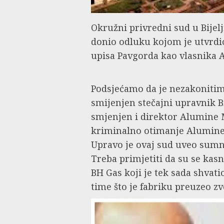
Okružni privredni sud u Bijelj
donio odluku kojom je utvrdi
upisa Pavgorda kao vlasnika 
Podsjećamo da je nezakoniti
smijenjen stečajni upravnik 
smjenjen i direktor Alumine Mi
kriminalno otimanje Alumine 
Upravo je ovaj sud uveo sumn
Treba primjetiti da su se kasno
BH Gas koji je tek sada shvati
time što je fabriku preuzeo zv