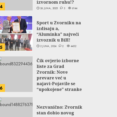
izvornom ruhu!?
4
26 JUNA, 2025
3
6144
Sport u Zvorniku na
izdisaju a,
“Aluminka” najveći
izvoznik u BiH!
2 JUNA, 2024
2
4452
5
Čik ovjerio izborne
liste za Grad
Zvornik: Nove
prevare već u
najavi-Pojavile se
6
“upokojene” stranke
NDP-a i Selakovog
SPS-a.
Nezvanično: Zvornik
27 JUNA, 2024
2
5058
stan dobio novog