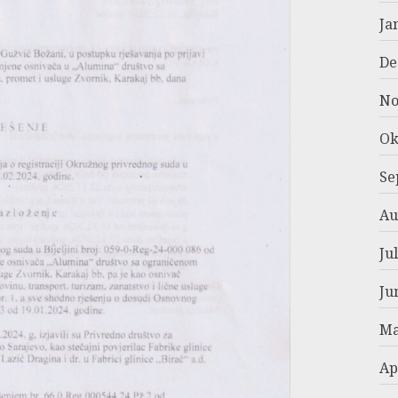
Ja
De
No
Ok
Se
Au
Ju
Ju
Ma
Ap