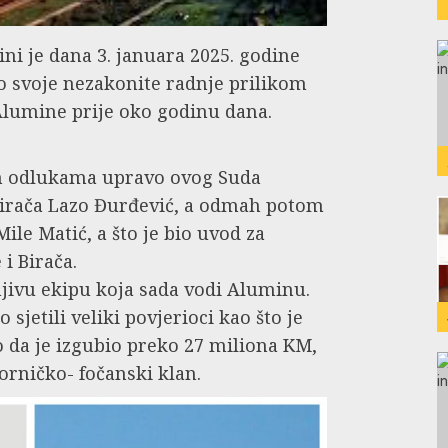
ini je dana 3. januara 2025. godine
o svoje nezakonite radnje prilikom
Alumine prije oko godinu dana.
m odlukama upravo ovog Suda
Birača Lazo Đurđević, a odmah potom
le Matić, a što je bio uvod za
i Birača.
jivu ekipu koja sada vodi Aluminu.
 sjetili veliki povjerioci kao što je
o da je izgubio preko 27 miliona KM,
orničko- fočanski klan.