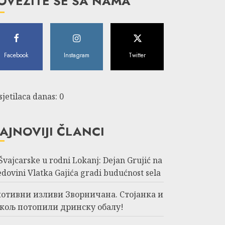
OVEŽITE SE SA NAMA
Facebook
Instagram
Twitter
sjetilaca danas: 0
AJNOVIJI ČLANCI
 Švajcarske u rodni Lokanj: Dejan Grujić na
edovini Vlatka Gajića gradi budućnost sela
отивни изливи Зворничана. Стојанка и
кољ потопили дринску обалу!