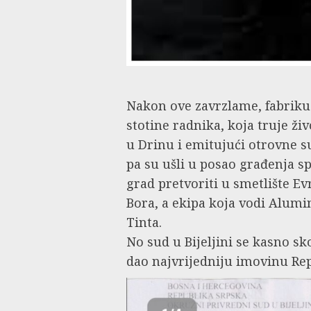
Nakon ove zavrzlame, fabriku 
stotine radnika, koja truje ži
u Drinu i emitujući otrovne s
pa su ušli u posao građenja s
grad pretvoriti u smetlište Ev
Bora, a ekipa koja vodi Alumi
Tinta.
No sud u Bijeljini se kasno s
dao najvrijedniju imovinu Re