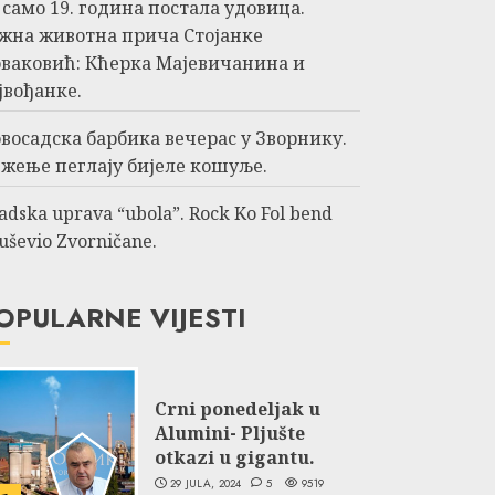
 само 19. година постала удовица.
жна животна прича Стојанке
ваковић: Кћерка Мајевичанина и
јвођанке.
восадска барбика вечерас у Зворнику.
жење пеглају бијеле кошуље.
adska uprava “ubola”. Rock Ko Fol bend
uševio Zvorničane.
OPULARNE VIJESTI
Crni ponedeljak u
Alumini- Pljušte
otkazi u gigantu.
29 JULA, 2024
5
9519