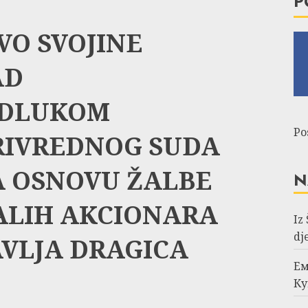
P
VO SVOJINE
AD
ODLUKOM
Po
RIVREDNOG SUDA
NA OSNOVU ŽALBE
N
MALIH AKCIONARA
Iz
dj
AVLJA DRAGICA
Ем
Ку