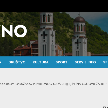
VNO
A
DRUŠTVO
KULTURA
SPORT
SERVIS INFO
SP
DLUKOM OKRUŽNOG PRIVREDNOG SUDA U BIJELJINI NA OSNOVU ŽALBE ” B