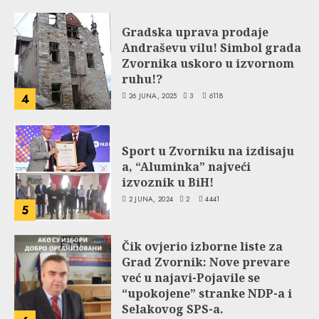
Gradska uprava prodaje
Andraševu vilu! Simbol grada
Zvornika uskoro u izvornom
ruhu!?
26 JUNA, 2025
3
6118
4
Sport u Zvorniku na izdisaju
a, “Aluminka” najveći
izvoznik u BiH!
2 JUNA, 2024
2
4441
5
Čik ovjerio izborne liste za
Grad Zvornik: Nove prevare
već u najavi-Pojavile se
“upokojene” stranke NDP-a i
Selakovog SPS-a.