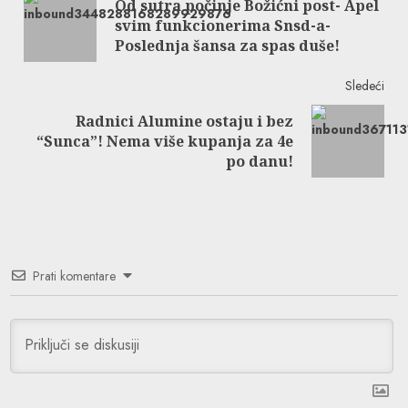
Od sutra počinje Božićni post- Apel
Reading
Pre
svim funkcionerima Snsd-a-
post
Poslednja šansa za spas duše!
Sledeći
Radnici Alumine ostaju i bez
Next
“Sunca”! Nema više kupanja za 4e
post:
po danu!
Prati komentare