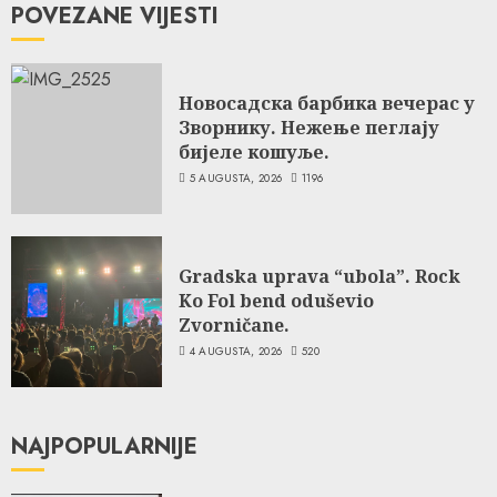
POVEZANE VIJESTI
Новосадска барбика вечерас у
Зворнику. Нежење пеглају
бијеле кошуље.
5 AUGUSTA, 2026
1196
Gradska uprava “ubola”. Rock
Ko Fol bend oduševio
Zvorničane.
4 AUGUSTA, 2026
520
NAJPOPULARNIJE