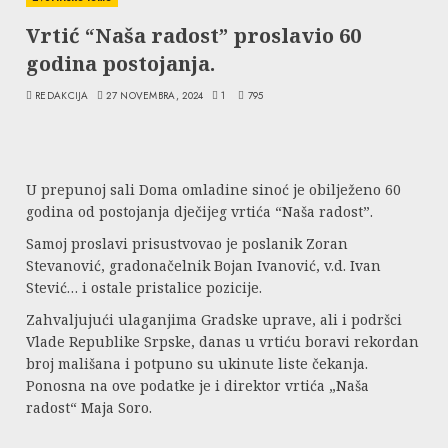
Vrtić “Naša radost” proslavio 60
godina postojanja.
REDAKCIJA
27 NOVEMBRA, 2024
1
795
U prepunoj sali Doma omladine sinoć je obilježeno 60
godina od postojanja dječijeg vrtića “Naša radost”.
Samoj proslavi prisustvovao je poslanik Zoran
Stevanović, gradonačelnik Bojan Ivanović, v.d. Ivan
Stević… i ostale pristalice pozicije.
Zahvaljujući ulaganjima Gradske uprave, ali i podršci
Vlade Republike Srpske, danas u vrtiću boravi rekordan
broj mališana i potpuno su ukinute liste čekanja.
Ponosna na ove podatke je i direktor vrtića „Naša
radost“ Maja Soro.