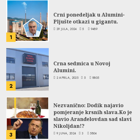
Crni ponedeljak u Alumini-
Pljušte otkazi u gigantu.
29 JULA, 2024
5
9489
1
Crna sedmica u Novoj
Alumini.
2 APRILA, 2025
5
8805
2
Nezvanično: Dodik najavio
pomjeranje krsnih slava.Ko je
slavio Aranđelovdan sad slavi
Nikoljdan!?
9 JUNA, 2024
3
5804
3