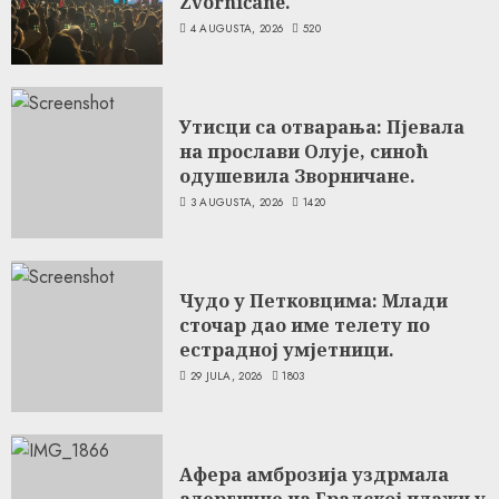
Zvorničane.
4 AUGUSTA, 2026
520
Утисци са отварања: Пјевала
на прослави Олује, синоћ
одушевила Зворничане.
3 AUGUSTA, 2026
1420
Чудо у Петковцима: Млади
сточар дао име телету по
естрадној умјетници.
29 JULA, 2026
1803
Афера амброзија уздрмала
алергичне на Градској плажи у