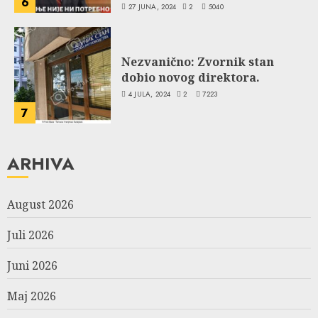
6
27 JUNA, 2024
2
5040
Nezvanično: Zvornik stan
dobio novog direktora.
4 JULA, 2024
2
7223
7
ARHIVA
August 2026
Juli 2026
Juni 2026
Maj 2026