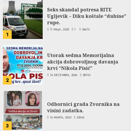
Seks skandal potresa RITE
Ugljevik – Diku koštale “dubine”
rupe.
11 MAJA, 2025
1
54613
1
Utorak sedma Memorijalna
akcija dobrovoljnog davanja
krvi “Nikola Pisić”
14 DECEMBRA, 2024
28763
2
Odbornici grada Zvornika na
visini zadatka.
14 MARTA, 2025
23942
3