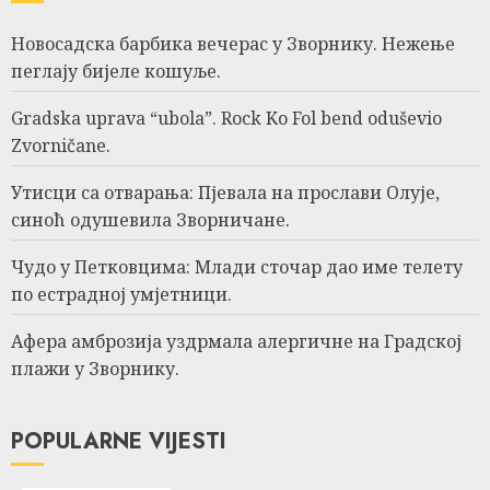
Новосадска барбика вечерас у Зворнику. Нежење
пеглају бијеле кошуље.
Gradska uprava “ubola”. Rock Ko Fol bend oduševio
Zvorničane.
Утисци са отварања: Пјевала на прослави Олује,
синоћ одушевила Зворничане.
Чудо у Петковцима: Млади сточар дао име телету
по естрадној умјетници.
Афера амброзија уздрмала алергичне на Градској
плажи у Зворнику.
POPULARNE VIJESTI