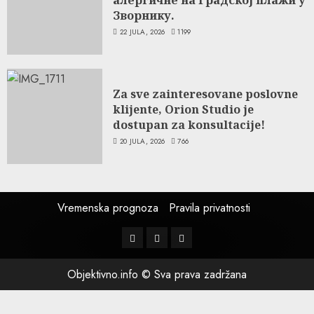
Зворнику.
22 JULA, 2026
1199
Za sve zainteresovane poslovne
klijente, Orion Studio je
dostupan za konsultacije!
20 JULA, 2026
766
Vremenska prognoza
Pravila privatnosti
Facebook
Instagram
Twitter
Objektivno.info © Sva prava zadržana