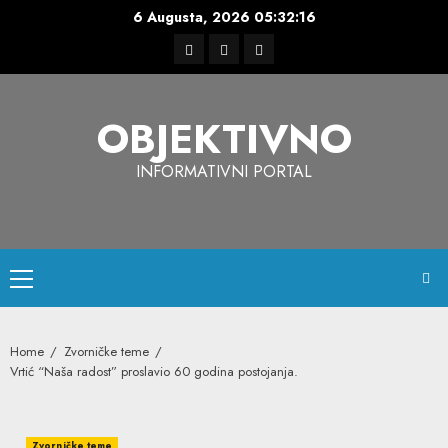
Skip
6 Augusta, 2026
05:32:17
to
Facebook
Instagram
Twitter
content
OBJEKTIVNO
INFORMATIVNI PORTAL
Primary
Menu
Home
Zvorničke teme
Vrtić “Naša radost” proslavio 60 godina postojanja.
Zvorničke teme