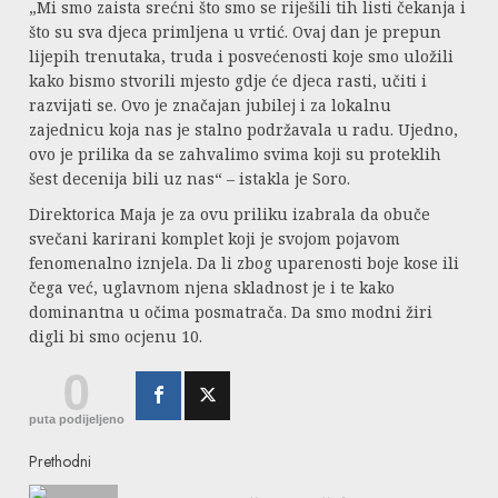
„Mi smo zaista srećni što smo se riješili tih listi čekanja i
što su sva djeca primljena u vrtić. Ovaj dan je prepun
lijepih trenutaka, truda i posvećenosti koje smo uložili
kako bismo stvorili mjesto gdje će djeca rasti, učiti i
razvijati se. Ovo je značajan jubilej i za lokalnu
zajednicu koja nas je stalno podržavala u radu. Ujedno,
ovo je prilika da se zahvalimo svima koji su proteklih
šest decenija bili uz nas“ – istakla je Soro.
Direktorica Maja je za ovu priliku izabrala da obuče
svečani karirani komplet koji je svojom pojavom
fenomenalno iznjela. Da li zbog uparenosti boje kose ili
čega već, uglavnom njena skladnost je i te kako
dominantna u očima posmatrača. Da smo modni žiri
digli bi smo ocjenu 10.
0
puta podijeljeno
Continue
Prethodni