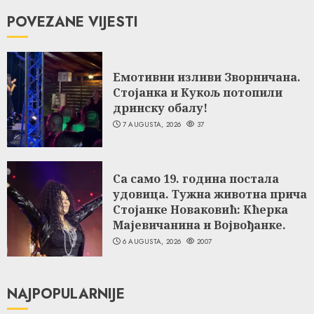
POVEZANE VIJESTI
Емотивни изливи Зворничана.
Стојанка и Кукољ потопили
дринску обалу!
7 AUGUSTA, 2026
37
Са само 19. година постала
удовица. Тужна животна прича
Стојанке Новаковић: Кћерка
Мајевичанина и Војвођанке.
6 AUGUSTA, 2026
2007
NAJPOPULARNIJE