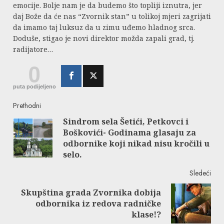
emocije. Bolje nam je da budemo što topliji iznutra, jer
daj Bože da će nas “Zvornik stan” u tolikoj mjeri zagrijati
da imamo taj luksuz da u zimu uđemo hladnog srca.
Doduše, stigao je novi direktor možda zapali grad, tj.
radijatore…
0
puta podijeljeno
Continue
Prethodni
Sindrom sela Šetići, Petkovci i
Reading
Boškovići- Godinama glasaju za
Pre
odbornike koji nikad nisu kročili u
post
selo.
Sledeći
Skupština grada Zvornika dobija
Next
odbornika iz redova radničke
post:
klase!?