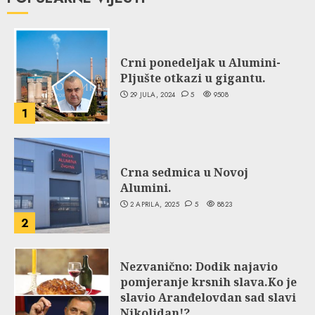
Crni ponedeljak u Alumini-
Pljušte otkazi u gigantu.
29 JULA, 2024
5
9508
1
Crna sedmica u Novoj
Alumini.
2 APRILA, 2025
5
8823
2
Nezvanično: Dodik najavio
pomjeranje krsnih slava.Ko je
slavio Aranđelovdan sad slavi
Nikoljdan!?