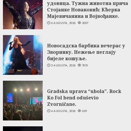
удовица. Тужна животна прича
Стојанке Новаковић: Кћерка
Мајевичанина и Војвођанке.
6 AUGUSTA, 2026
2007
Новосадска барбика вечерас у
Зворнику. Нежење пеглају
бијеле кошуље.
5 AUGUSTA, 2026
1810
Gradska uprava “ubola”. Rock
Ko Fol bend oduševio
Zvorničane.
4 AUGUSTA, 2026
639