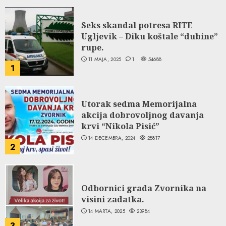
Seks skandal potresa RITE
Ugljevik – Diku koštale “dubine”
rupe.
11 MAJA, 2025
1
54688
1
Utorak sedma Memorijalna
akcija dobrovoljnog davanja
krvi “Nikola Pisić”
14 DECEMBRA, 2024
28817
2
Odbornici grada Zvornika na
visini zadatka.
14 MARTA, 2025
23984
3