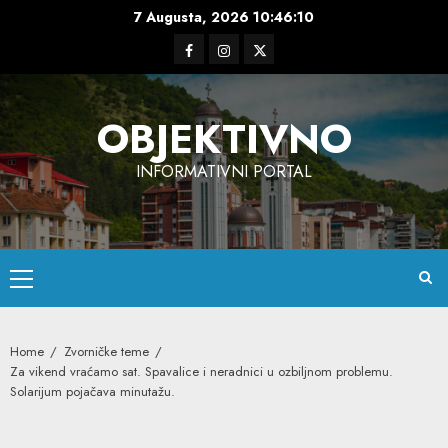
Skip
7 Augusta, 2026
10:46:10
to
Facebook
Instagram
Twitter
content
OBJEKTIVNO
INFORMATIVNI PORTAL
Primary
Menu
Home
Zvorničke teme
Za vikend vraćamo sat. Spavalice i neradnici u ozbiljnom problemu.
Solarijum pojačava minutažu.