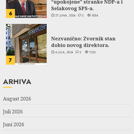
“upokojene” stranke NDP-a i
Selakovog SPS-a.
6
27 JUNA, 2024
2
5054
Nezvanično: Zvornik stan
dobio novog direktora.
4 JULA, 2024
2
7233
7
ARHIVA
August 2026
Juli 2026
Juni 2026