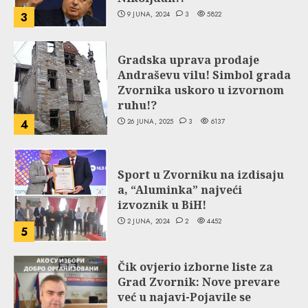
9 JUNA, 2024
3
5822
3
Gradska uprava prodaje
Andraševu vilu! Simbol grada
Zvornika uskoro u izvornom
ruhu!?
26 JUNA, 2025
3
6137
4
Sport u Zvorniku na izdisaju
a, “Aluminka” najveći
izvoznik u BiH!
2 JUNA, 2024
2
4452
5
Čik ovjerio izborne liste za
Grad Zvornik: Nove prevare
već u najavi-Pojavile se