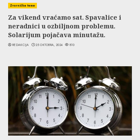
Zvorničke teme
Za vikend vraćamo sat. Spavalice i
neradnici u ozbiljnom problemu.
Solarijum pojačava minutažu.
REDAKCIJA
25 OKTOBRA, 2024
810