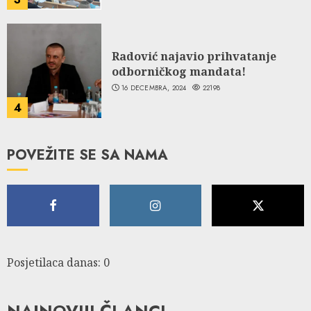
Radović najavio prihvatanje
odborničkog mandata!
16 DECEMBRA, 2024
22198
4
POVEŽITE SE SA NAMA
Posjetilaca danas: 0
NAJNOVIJI ČLANCI