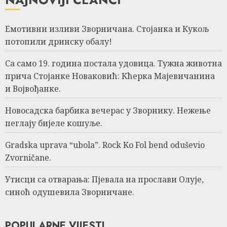
Емотивни изливи Зворничана. Стојанка и Кукољ
потопили дринску обалу!
Са само 19. година постала удовица. Тужна животна
прича Стојанке Новаковић: Кћерка Мајевичанина
и Војвођанке.
Новосадска барбика вечерас у Зворнику. Нежење
пеглају бијеле кошуље.
Gradska uprava “ubola”. Rock Ko Fol bend oduševio
Zvorničane.
Утисци са отварања: Пјевала на прослави Олује,
синоћ одушевила Зворничане.
POPULARNE VIJESTI