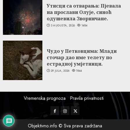
Утисци са отварања: Пјевала
на прослави Олује, синоћ
одушевила Зворничане.
3 AUGUSTA, 2026
1484
Чудо у Петковцима: Млади
сточар дао име телету по
естрадној умјетници.
29 JULA, 2026
1844
Vremenska prognoza
Pravila privatnosti
Facebook
Instagram
Twitter
Objektivno.info © Sva prava zadržana