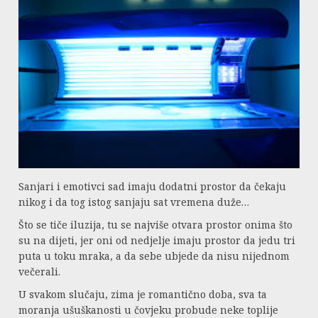
Sanjari i emotivci sad imaju dodatni prostor da čekaju
nikog i da tog istog sanjaju sat vremena duže…
Što se tiče iluzija, tu se najviše otvara prostor onima što
su na dijeti, jer oni od nedjelje imaju prostor da jedu tri
puta u toku mraka, a da sebe ubjede da nisu nijednom
večerali.
U svakom slučaju, zima je romantično doba, sva ta
moranja ušuškanosti u čovjeku probude neke toplije