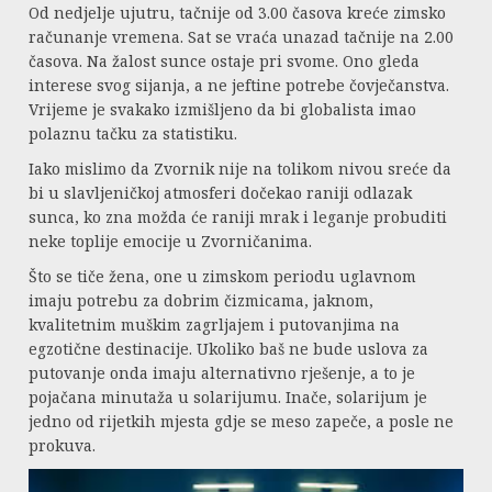
Od nedjelje ujutru, tačnije od 3.00 časova kreće zimsko
računanje vremena. Sat se vraća unazad tačnije na 2.00
časova. Na žalost sunce ostaje pri svome. Ono gleda
interese svog sijanja, a ne jeftine potrebe čovječanstva.
Vrijeme je svakako izmišljeno da bi globalista imao
polaznu tačku za statistiku.
Iako mislimo da Zvornik nije na tolikom nivou sreće da
bi u slavljeničkoj atmosferi dočekao raniji odlazak
sunca, ko zna možda će raniji mrak i leganje probuditi
neke toplije emocije u Zvorničanima.
Što se tiče žena, one u zimskom periodu uglavnom
imaju potrebu za dobrim čizmicama, jaknom,
kvalitetnim muškim zagrljajem i putovanjima na
egzotične destinacije. Ukoliko baš ne bude uslova za
putovanje onda imaju alternativno rješenje, a to je
pojačana minutaža u solarijumu. Inače, solarijum je
jedno od rijetkih mjesta gdje se meso zapeče, a posle ne
prokuva.