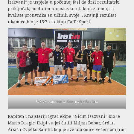
izazvani” je uspjela u početnoj fazi da drži rezultatski
priključak, međutim u nastavku utakmice umor, a i
kvalitet protivnika su učinili svoje… Krajnji rezultat
ukamice bio je 15:7 za ekipu Caffe Sport
FOTO: zajednička fotografija finalista
Kapiten i najstariji igrač ekipe “Ničim izazvani” bio je
Mario Dragić. Ekipi su još činili Miljan Bobar, Srđan
Arsić i Cvjetko Sandić koji je sve utakmice večeri odigrao