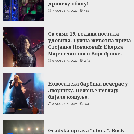
дринску обалу!
7 AUGUSTA, 2026
425
Са само 19. година постала
удовица. Тужна животна прича
Стојанке Новаковић: Кћерка
Мајевичанина и Војвођанке.
6 AUGUSTA, 2026
2112
Новосадска барбика вечерас у
Зворнику. Нежење пеглају
бијеле кошуље.
5 AUGUSTA, 2026
1831
Gradska uprava “ubola”. Rock