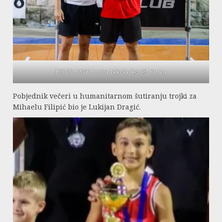
FOTO: MVP turnira Nikola Ikonić- Patara
Pobjednik večeri u humanitarnom šutiranju trojki za
Mihaelu Filipić bio je Lukijan Dragić.