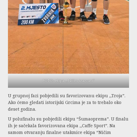
FOTO: ekipa ,,Ničim izazvani”
U grupnoj fazi pobjedili su favorizovanu ekipu ,,Troja”.
Ako ćemo gledati istorijski Grcima je za to trebalo oko
deset godina.
U polufinalu su pobjedili ekipu “Šumaoprema”. U finalu
ih je sačekala favorizovana ekipa ,,Caffe Sport”. Na
samom otvaranju finalne utakmice ekipa “Ničim