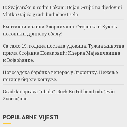
Iz Švajcarske u rodni Lokanj: Dejan Grujić na djedovini
Vlatka Gajića gradi budućnost sela
Емотивни изливи Зворничана. Стојанка и Кукољ
потопили дринску обалу!
Са само 19. година постала удовица. Тужна животна
прича Стојанке Новаковић: Кћерка Мајевичанина
и Војвођанке.
Новосадска барбика вечерас у Зворнику. Нежење
пеглају бијеле кошуље.
Gradska uprava “ubola”. Rock Ko Fol bend oduševio
Zvorničane.
POPULARNE VIJESTI