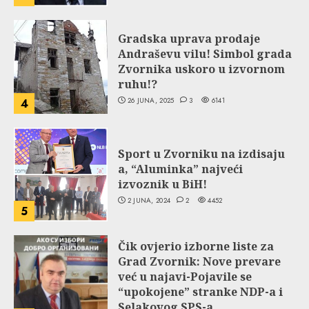
Gradska uprava prodaje
Andraševu vilu! Simbol grada
Zvornika uskoro u izvornom
ruhu!?
26 JUNA, 2025
3
6141
4
Sport u Zvorniku na izdisaju
a, “Aluminka” najveći
izvoznik u BiH!
2 JUNA, 2024
2
4452
5
Čik ovjerio izborne liste za
Grad Zvornik: Nove prevare
već u najavi-Pojavile se
“upokojene” stranke NDP-a i
Selakovog SPS-a.