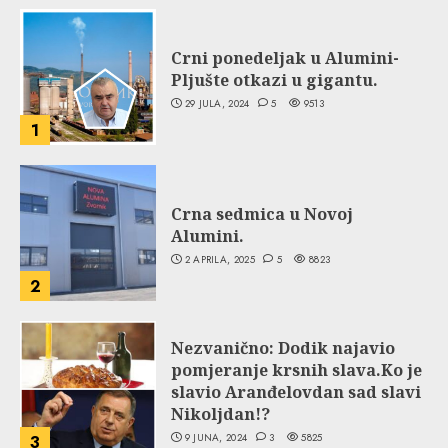
Crni ponedeljak u Alumini-
Pljušte otkazi u gigantu.
29 JULA, 2024
5
9513
1
Crna sedmica u Novoj
Alumini.
2 APRILA, 2025
5
8823
2
Nezvanično: Dodik najavio
pomjeranje krsnih slava.Ko je
slavio Aranđelovdan sad slavi
Nikoljdan!?
9 JUNA, 2024
3
5825
3