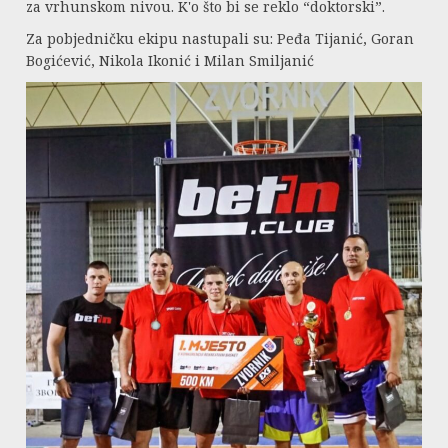
za vrhunskom nivou. K'o što bi se reklo “doktorski”.
Za pobjedničku ekipu nastupali su: Peđa Tijanić, Goran
Bogićević, Nikola Ikonić i Milan Smiljanić