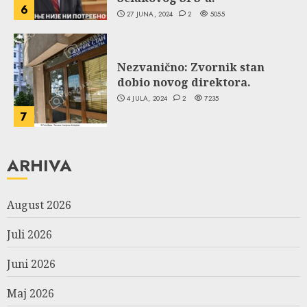
6
27 JUNA, 2024
2
5055
Nezvanično: Zvornik stan
dobio novog direktora.
4 JULA, 2024
2
7235
7
ARHIVA
August 2026
Juli 2026
Juni 2026
Maj 2026