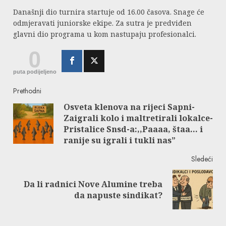
Današnji dio turnira startuje od 16.00 časova. Snage će
odmjeravati juniorske ekipe. Za sutra je predviđen
glavni dio programa u kom nastupaju profesionalci.
0
puta podijeljeno
Continue
Prethodni
Osveta klenova na rijeci Sapni-
Reading
Zaigrali kolo i maltretirali lokalce-
Pre
Pristalice Snsd-a:,,Paaaa, štaa… i
post
ranije su igrali i tukli nas”
Sledeći
Da li radnici Nove Alumine treba
Next
da napuste sindikat?
post: