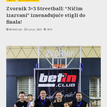
Zvornik 3×3 Streetball: “Ničim
izazvani” iznenađujuće stigli do
finala!
REDAKCIJA
4 JULA, 2025
3075