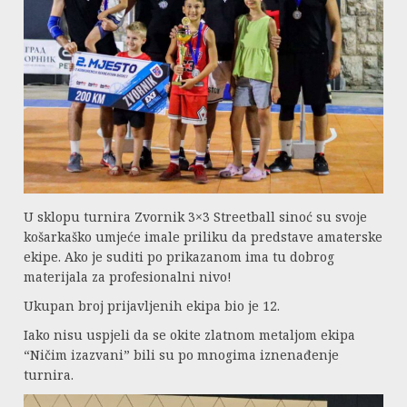
U sklopu turnira Zvornik 3×3 Streetball sinoć su svoje
košarkaško umjeće imale priliku da predstave amaterske
ekipe. Ako je suditi po prikazanom ima tu dobrog
materijala za profesionalni nivo!
Ukupan broj prijavljenih ekipa bio je 12.
Iako nisu uspjeli da se okite zlatnom metaljom ekipa
“Ničim izazvani” bili su po mnogima iznenađenje
turnira.