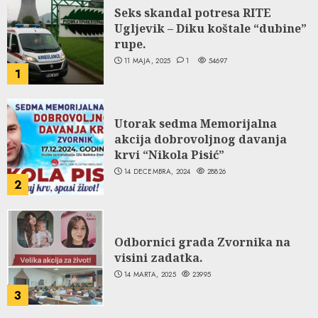
Seks skandal potresa RITE
Ugljevik – Diku koštale “dubine”
rupe.
11 MAJA, 2025
1
54697
1
Utorak sedma Memorijalna
akcija dobrovoljnog davanja
krvi “Nikola Pisić”
14 DECEMBRA, 2024
28826
2
Odbornici grada Zvornika na
visini zadatka.
14 MARTA, 2025
23995
3