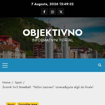
Skip
7 Augusta, 2026
15:49:34
to
Facebook
Instagram
Twitter
content
OBJEKTIVNO
INFORMATIVNI PORTAL
Primary
Menu
Home
Sport
Zvornik 3×3 Streetball: “Ničim izazvani” iznenađujuće stigli do finala!
Sport
Zvorničke teme