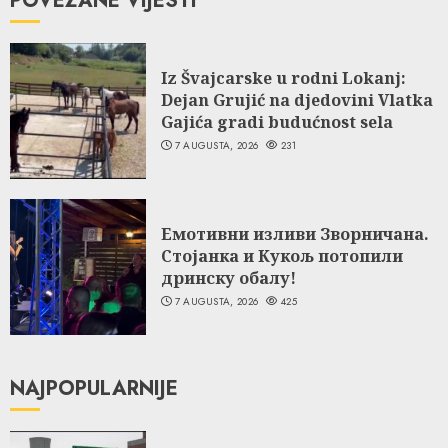
POVEZANE VIJESTI
Iz Švajcarske u rodni Lokanj:
Dejan Grujić na djedovini Vlatka
Gajića gradi budućnost sela
7 AUGUSTA, 2026
231
Емотивни изливи Зворничана.
Стојанка и Кукољ потопили
дринску обалу!
7 AUGUSTA, 2026
425
NAJPOPULARNIJE