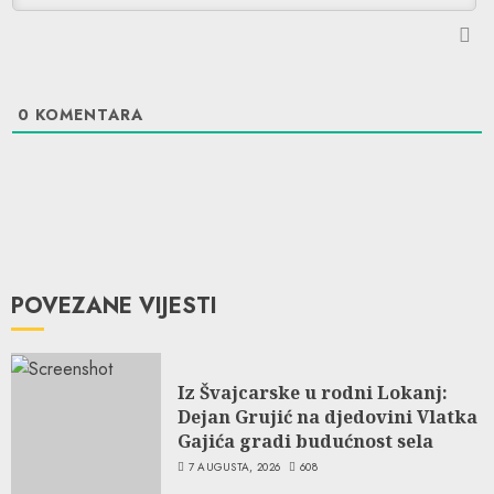
0
KOMENTARA
POVEZANE VIJESTI
Iz Švajcarske u rodni Lokanj:
Dejan Grujić na djedovini Vlatka
Gajića gradi budućnost sela
7 AUGUSTA, 2026
608