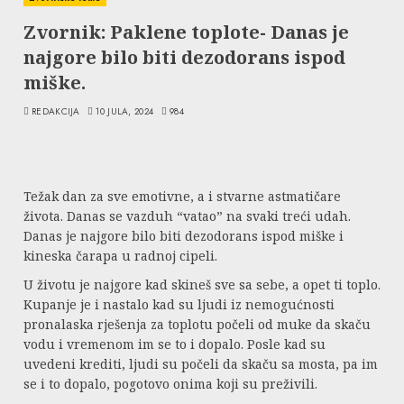
Zvornik: Paklene toplote- Danas je
najgore bilo biti dezodorans ispod
miške.
REDAKCIJA
10 JULA, 2024
984
Težak dan za sve emotivne, a i stvarne astmatičare
života. Danas se vazduh “vatao” na svaki treći udah.
Danas je najgore bilo biti dezodorans ispod miške i
kineska čarapa u radnoj cipeli.
U životu je najgore kad skineš sve sa sebe, a opet ti toplo.
Kupanje je i nastalo kad su ljudi iz nemogućnosti
pronalaska rješenja za toplotu počeli od muke da skaču
vodu i vremenom im se to i dopalo. Posle kad su
uvedeni krediti, ljudi su počeli da skaču sa mosta, pa im
se i to dopalo, pogotovo onima koji su preživili.