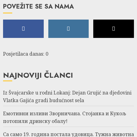
POVEŽITE SE SA NAMA
Posjetilaca danas: 0
NAJNOVIJI ČLANCI
Iz Švajcarske u rodni Lokanj: Dejan Grujić na djedovini
Vlatka Gajića gradi budućnost sela
Емотивни изливи Зворничана. Стојанка и Кукољ
потопили дринску обалу!
Са само 19. година постала удовица. Тужна животна