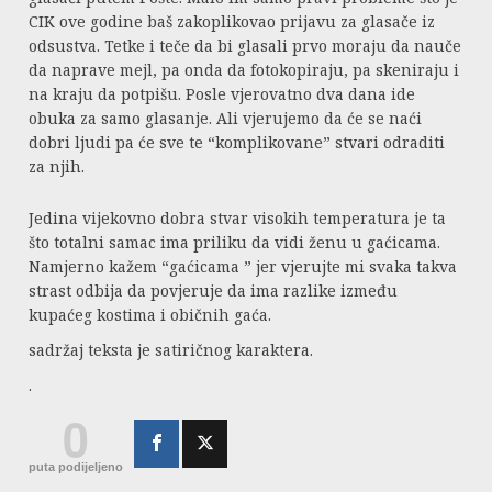
CIK ove godine baš zakoplikovao prijavu za glasače iz
odsustva. Tetke i teče da bi glasali prvo moraju da nauče
da naprave mejl, pa onda da fotokopiraju, pa skeniraju i
na kraju da potpišu. Posle vjerovatno dva dana ide
obuka za samo glasanje. Ali vjerujemo da će se naći
dobri ljudi pa će sve te “komplikovane” stvari odraditi
za njih.
Jedina vijekovno dobra stvar visokih temperatura je ta
što totalni samac ima priliku da vidi ženu u gaćicama.
Namjerno kažem “gaćicama ” jer vjerujte mi svaka takva
strast odbija da povjeruje da ima razlike između
kupaćeg kostima i običnih gaća.
sadržaj teksta je satiričnog karaktera.
.
0
puta podijeljeno