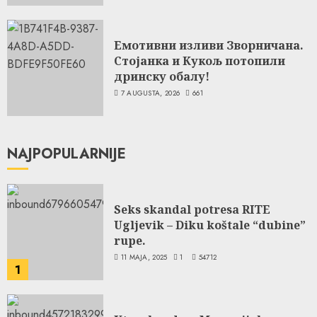
Емотивни изливи Зворничана.
Стојанка и Кукољ потопили
дринску обалу!
7 AUGUSTA, 2026
661
NAJPOPULARNIJE
Seks skandal potresa RITE
Ugljevik – Diku koštale “dubine”
rupe.
11 MAJA, 2025
1
54712
1