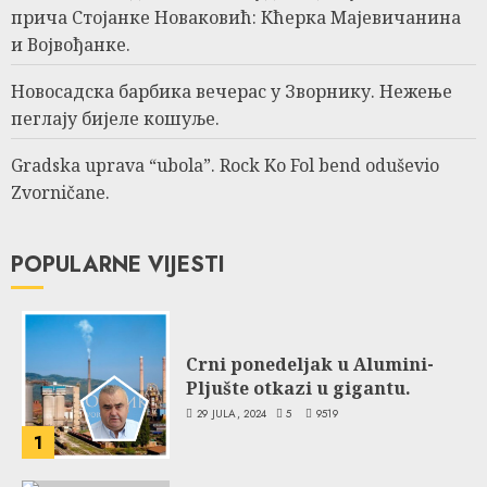
прича Стојанке Новаковић: Кћерка Мајевичанина
и Војвођанке.
Новосадска барбика вечерас у Зворнику. Нежење
пеглају бијеле кошуље.
Gradska uprava “ubola”. Rock Ko Fol bend oduševio
Zvorničane.
POPULARNE VIJESTI
Crni ponedeljak u Alumini-
Pljušte otkazi u gigantu.
29 JULA, 2024
5
9519
1