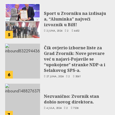
Sport u Zvorniku na izdisaju
a, “Aluminka” najveći
izvoznik u BiH!
2 JUNA, 2024
2
4452
5
Čik ovjerio izborne liste za
Grad Zvornik: Nove prevare
već u najavi-Pojavile se
“upokojene” stranke NDP-a i
Selakovog SPS-a.
6
27 JUNA, 2024
2
5061
Nezvanično: Zvornik stan
dobio novog direktora.
4 JULA, 2024
2
7236
7