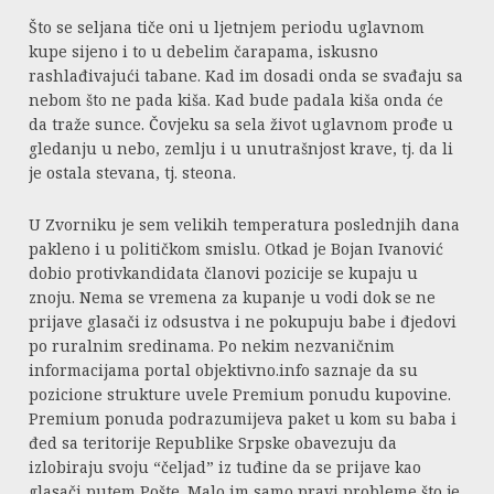
Što se seljana tiče oni u ljetnjem periodu uglavnom
kupe sijeno i to u debelim čarapama, iskusno
rashlađivajući tabane. Kad im dosadi onda se svađaju sa
nebom što ne pada kiša. Kad bude padala kiša onda će
da traže sunce. Čovjeku sa sela život uglavnom prođe u
gledanju u nebo, zemlju i u unutrašnjost krave, tj. da li
je ostala stevana, tj. steona.
U Zvorniku je sem velikih temperatura poslednjih dana
pakleno i u političkom smislu. Otkad je Bojan Ivanović
dobio protivkandidata članovi pozicije se kupaju u
znoju. Nema se vremena za kupanje u vodi dok se ne
prijave glasači iz odsustva i ne pokupuju babe i đjedovi
po ruralnim sredinama. Po nekim nezvaničnim
informacijama portal objektivno.info saznaje da su
pozicione strukture uvele Premium ponudu kupovine.
Premium ponuda podrazumijeva paket u kom su baba i
đed sa teritorije Republike Srpske obavezuju da
izlobiraju svoju “čeljad” iz tuđine da se prijave kao
glasači putem Pošte. Malo im samo pravi probleme što je