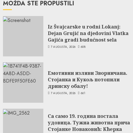
MOŽDA STE PROPUSTILI
Iz Švajcarske u rodni Lokanj:
Dejan Grujić na djedovini Vlatka
Gajića gradi budućnost sela
7 AUGUSTA, 2026
608
Емотивни изливи Зворничана.
Стојанка и Кукољ потопили
дринску обалу!
7 AUGUSTA, 2026
661
Са само 19. година постала
удовица. Тужна животна прича
Стојанке Новаковић: Кћерка