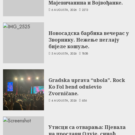
Мајевичанина и Војвођанке.
6 AUGUSTA, 2026
2213
Новосадска барбика вечерас у
Зворнику. Нежење пеглају
бијеле кошуље.
5 AUGUSTA, 2026
1858
Gradska uprava “ubola”. Rock
Ko Fol bend oduševio
Zvorničane.
4 AUGUSTA, 2026
656
Утисци са отварања: Пјевала
на прослави Олује, синоћ