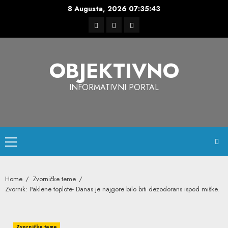
Skip
8 Augusta, 2026
07:35:44
to
Facebook
Instagram
Twitter
content
OBJEKTIVNO
INFORMATIVNI PORTAL
Primary
Menu
Home
Zvorničke teme
Zvornik: Paklene toplote- Danas je najgore bilo biti dezodorans ispod miške.
Zvorničke teme