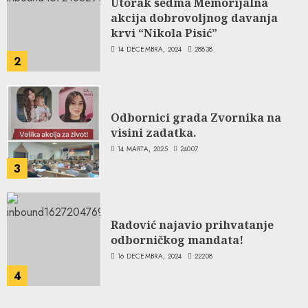
Utorak sedma Memorijalna
akcija dobrovoljnog davanja
krvi “Nikola Pisić”
14 DECEMBRA, 2024
28838
2
Odbornici grada Zvornika na
visini zadatka.
14 MARTA, 2025
24007
3
Radović najavio prihvatanje
odborničkog mandata!
16 DECEMBRA, 2024
22208
4