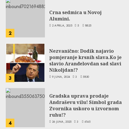
Crna sedmica u Novoj
Alumini.
2 APRILA, 2025
5
8825
2
Nezvanično: Dodik najavio
pomjeranje krsnih slava.Ko je
slavio Aranđelovdan sad slavi
Nikoljdan!?
9 JUNA, 2024
3
5830
3
Gradska uprava prodaje
Andraševu vilu! Simbol grada
Zvornika uskoro u izvornom
ruhu!?
26 JUNA, 2025
3
6145
4