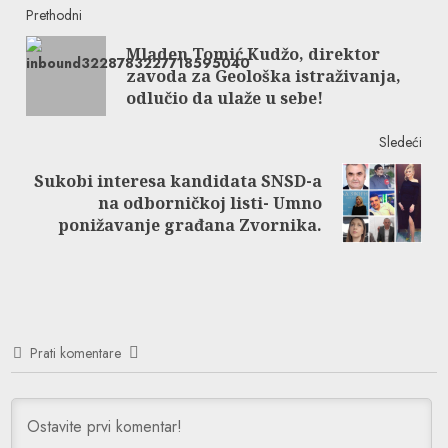
Continue
Prethodni
Mladen Tomić Kudžo, direktor
Reading
Pre
zavoda za Geološka istraživanja,
post
odlučio da ulaže u sebe!
Sledeći
Sukobi interesa kandidata SNSD-a
Next
na odborničkoj listi- Umno
post:
ponižavanje građana Zvornika.
Prati komentare