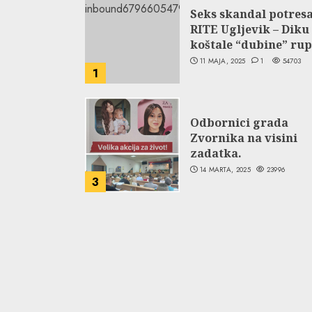
Seks skandal potres
RITE Ugljevik – Diku
koštale “dubine” rup
11 MAJA, 2025
1
54703
1
Odbornici grada
Zvornika na visini
zadatka.
14 MARTA, 2025
23996
3