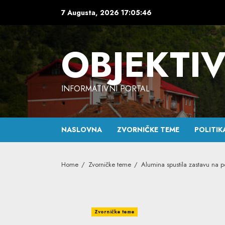
Skip
7 Augusta, 2026
17:05:47
to
content
OBJEKTI
INFORMATIVNI PORTAL
NASLOVNA
ZVORNIČKE TEME
POLITIK
Home
Zvorničke teme
Alumina spustila zastavu na po
Zvorničke teme