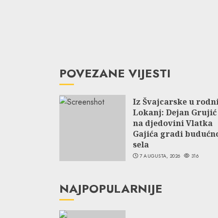
POVEZANE VIJESTI
Iz Švajcarske u rodn
Lokanj: Dejan Grujić
na djedovini Vlatka
Gajića gradi budućn
sela
7 AUGUSTA, 2026
316
NAJPOPULARNIJE