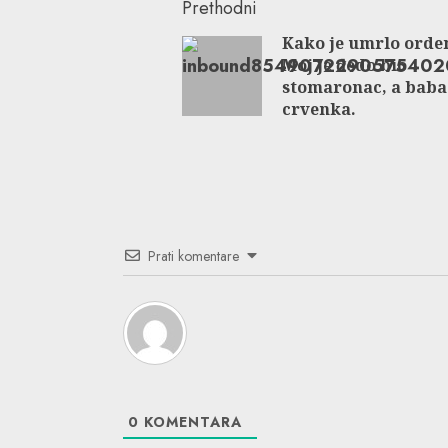
Continue
Prethodni
Kako je umrlo orden
Reading
Moj je đedo bio
stomaronac, a baba
crvenka.
Prati komentare
0
KOMENTARA