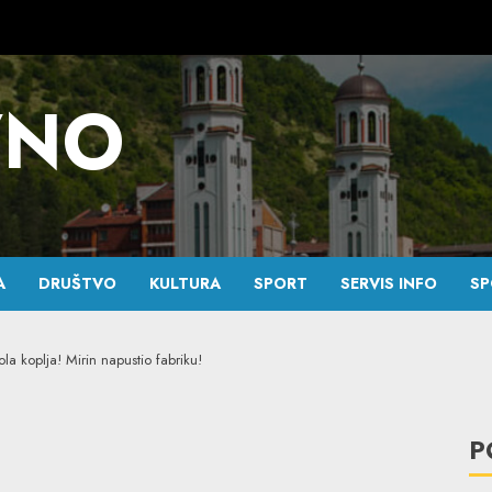
VNO
A
DRUŠTVO
KULTURA
SPORT
SERVIS INFO
SP
la koplja! Mirin napustio fabriku!
P