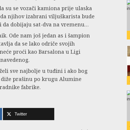
a su se vozači kamiona prije ulaska
 da njihov izabrani viljuškarista bude
li da dobijaju sat-dva na vremenu…
ik. Ode nam još jedan as i šampion
avlja da se lako odriče svojih
neće proći kao Barsalona u Ligi
 navedenog.
želi sve najbolje u tuđini i ako bog
i diže prašinu po krugu Alumine
 radnike fabrike.
Twitter