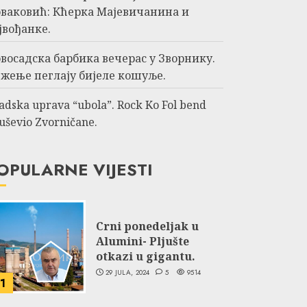
ваковић: Кћерка Мајевичанина и
јвођанке.
восадска барбика вечерас у Зворнику.
жење пеглају бијеле кошуље.
adska uprava “ubola”. Rock Ko Fol bend
uševio Zvorničane.
OPULARNE VIJESTI
Crni ponedeljak u
Alumini- Pljušte
otkazi u gigantu.
29 JULA, 2024
5
9514
1