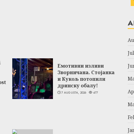
A
Au
Ju
i
Емотивни изливи
Ju
Зворничана. Стојанка
Ma
и Кукољ потопили
ost
дринску обалу!
Ap
7 AUGUSTA, 2026
477
Ma
Fe
Ja