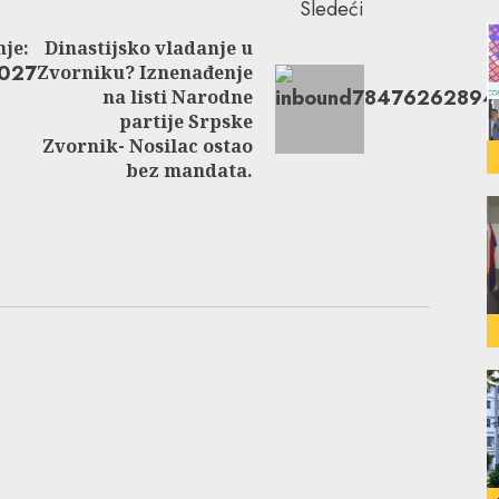
Sledeći
je:
Dinastijsko vladanje u
Zvorniku? Iznenađenje
Previous
na listi Narodne
Next
post:
partije Srpske
post:
Zvornik- Nosilac ostao
bez mandata.