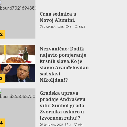
Crna sedmica u
Novoj Alumini.
2 APRILA, 2025
5
8823
2
Nezvanično: Dodik
najavio pomjeranje
krsnih slava.Ko je
slavio Aranđelovdan
sad slavi
3
Nikoljdan!?
9 JUNA, 2024
3
5826
Gradska uprava
prodaje Andraševu
vilu! Simbol grada
Zvornika uskoro u
izvornom ruhu!?
4
26 JUNA, 2025
3
6141