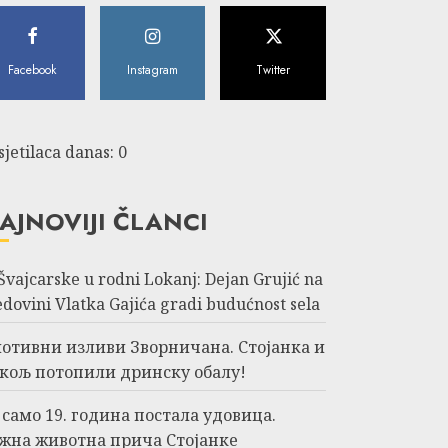
Facebook
Instagram
Twitter
sjetilaca danas: 0
AJNOVIJI ČLANCI
 Švajcarske u rodni Lokanj: Dejan Grujić na
edovini Vlatka Gajića gradi budućnost sela
отивни изливи Зворничана. Стојанка и
кољ потопили дринску обалу!
 само 19. година постала удовица.
жна животна прича Стојанке