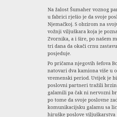
Na žalost Šumaher voznog par
u fabrici rješio je da svoje p
Njemačkoj. S obzirom na svoju
vožnji viljuškara koja je poz
Zvornika, a i šire, po našem m
tri dana da okači crnu zastavu
posjeduje.
Po pričama njegovih šefova Bo
natovari dva kamiona više u o
vremenski period. Uvijek je b
poslovni partneri tražili brz
galamili pa čak ni nervozni b
po tome da svoje poslovne za
komunikacijsku galamu sa lic
hiruške poslove viljuškarstva