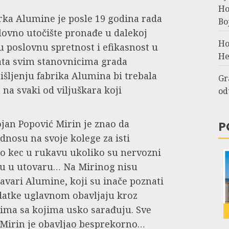
Но
ka Alumine je posle 19 godina rada
Во
oslovno utočište pronađe u dalekoj
Но
 poslovnu spretnost i efikasnost u
Не
nata svim stanovnicima grada
išljenju fabrika Alumina bi trebala
Gr
 na svaki od viljuškara koji
od
jan Popović Mirin je znao da
P
dnosu na svoje kolege za isti
io kec u rukavu ukoliko su nervozni
inu u utovaru… Na Mirinog nisu
ravari Alumine, koji su inače poznati
datke uglavnom obavljaju kroz
ima sa kojima usko sarađuju. Sve
 Mirin je obavljao besprekorno…