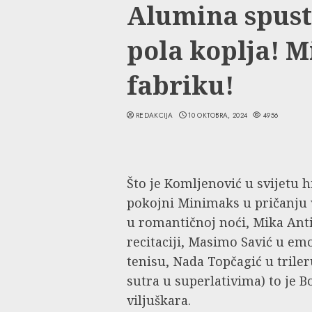
Alumina spust
pola koplja! M
fabriku!
REDAKCIJA
10 OKTOBRA, 2024
4956
Što je Komljenović u svijetu 
pokojni Minimaks u pričanju v
u romantičnoj noći, Mika Anti
recitaciji, Masimo Savić u e
tenisu, Nada Topčagić u tril
sutra u superlativima) to je B
viljuškara.