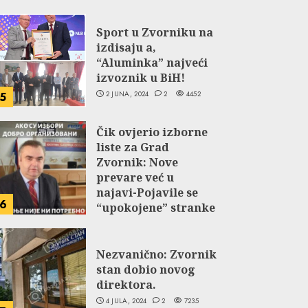
Sport u Zvorniku na
izdisaju a,
“Aluminka” najveći
izvoznik u BiH!
2 JUNA, 2024
2
4452
5
Čik ovjerio izborne
liste za Grad
Zvornik: Nove
prevare već u
najavi-Pojavile se
6
“upokojene” stranke
NDP-a i Selakovog
SPS-a.
Nezvanično: Zvornik
27 JUNA, 2024
2
5056
stan dobio novog
direktora.
4 JULA, 2024
2
7235