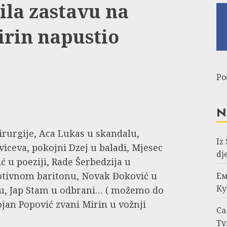
ila zastavu na
irin napustio
Po
N
hirurgije, Aca Lukas u skandalu,
Iz
iceva, pokojni Dzej u baladi, Mjesec
dj
ć u poeziji, Rade Šerbedzija u
motivnom baritonu, Novak Đoković u
Ем
Ку
eru, Jap Stam u odbrani… ( možemo do
ojan Popović zvani Mirin u vožnji
Са
Ту