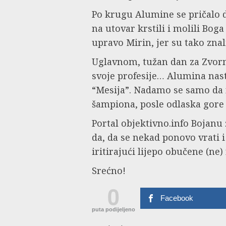
Po krugu Alumine se pričalo d
na utovar krstili i molili Boga
upravo Mirin, jer su tako zna
Uglavnom, tužan dan za Zvorn
svoje profesije… Alumina nast
“Mesija”. Nadamo se samo da 
šampiona, posle odlaska gore
Portal objektivno.info Bojanu 
da, da se nekad ponovo vrati 
iritirajući lijepo obučene (ne)
Srećno!
0
Facebook
puta podijeljeno