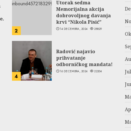
Utorak sedma
a
De
Memorijalna akcija
dobrovoljnog davanja
e.
No
krvi “Nikola Pisić”
14 DECEMBRA, 2024
28829
2
Ok
Se
Radović najavio
prihvatanje
Au
odborničkog mandata!
Ju
16 DECEMBRA, 2024
22204
4
Ju
Ma
Ap
Ma