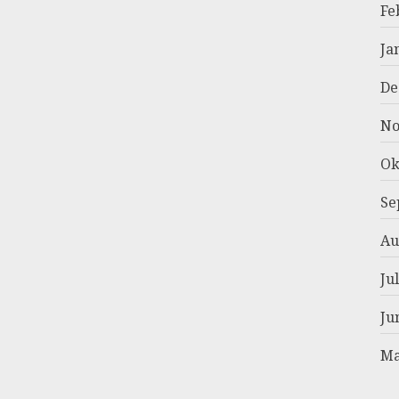
Fe
Ja
De
No
Ok
Se
Au
Ju
Ju
Ma