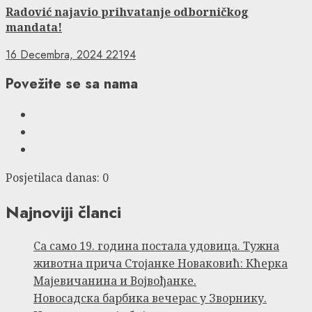
Radović najavio prihvatanje odborničkog
mandata!
16 Decembra, 2024
22194
Povežite se sa nama
Facebook
Instagram
Twitter
Posjetilaca danas: 0
Najnoviji članci
Са само 19. година постала удовица. Тужна
животна прича Стојанке Новаковић: Кћерка
Мајевичанина и Војвођанке.
Новосадска барбика вечерас у Зворнику.