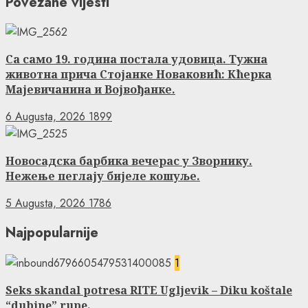
Povezane vijesti
Са само 19. година постала удовица. Тужна
животна прича Стојанке Новаковић: Кћерка
Мајевичанина и Војвођанке.
6 Augusta, 2026
1899
Новосадска барбика вечерас у Зворнику.
Нежење пеглају бијеле кошуље.
5 Augusta, 2026
1786
Najpopularnije
1
Seks skandal potresa RITE Ugljevik – Diku koštale
“dubine” rupe.