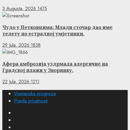
3 Augusta, 2026
1475
Чудо у Петковцима: Млади сточар дао име
телету по естрадној умјетници.
29 Jula, 2026
1838
Афера амброзија уздрмала алергичне на
Градској плажи у Зворнику.
22 Jula, 2026
1211
Vremenska prognoza
Pravila privatnosti
Facebook
Instagram
Twitter