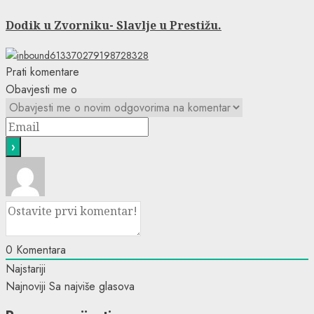
post:
Dodik u Zvorniku- Slavlje u Prestižu.
Prati komentare
Obavjesti me o
0
Komentara
Najstariji
Najnoviji
Sa najviše glasova