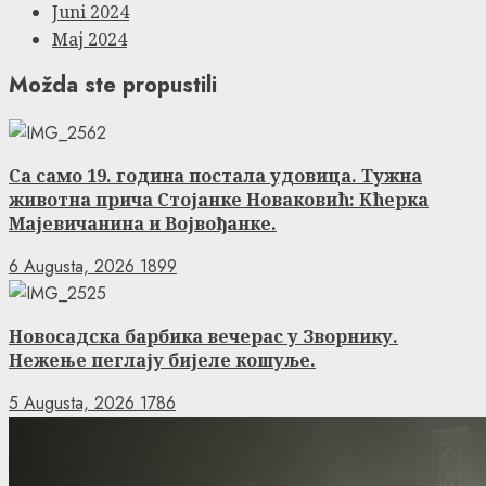
Juni 2024
Maj 2024
Možda ste propustili
Са само 19. година постала удовица. Тужна
животна прича Стојанке Новаковић: Кћерка
Мајевичанина и Војвођанке.
6 Augusta, 2026
1899
Новосадска барбика вечерас у Зворнику.
Нежење пеглају бијеле кошуље.
5 Augusta, 2026
1786