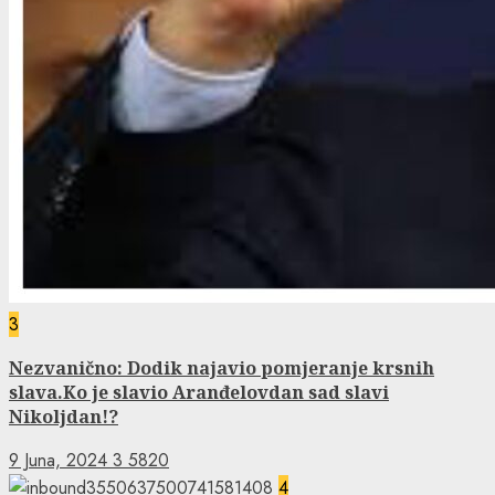
3
Nezvanično: Dodik najavio pomjeranje krsnih
slava.Ko je slavio Aranđelovdan sad slavi
Nikoljdan!?
9 Juna, 2024
3
5820
4