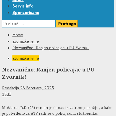
Servis info
Sponzorisano
Pretraga:
Home
Zvorničke teme
Nezvanično: Ranjen policajac u PU Zvornik!
Zvorničke teme
Nezvanično: Ranjen policajac u PU
Zvornik!
Redakcija
28 Februara, 2025
3335
Muškarac D.Đ. (25) ranjen je danas iz vatrenog oružja , a kako
je potvrđeno za ATV radi se o policijskom službeniku.