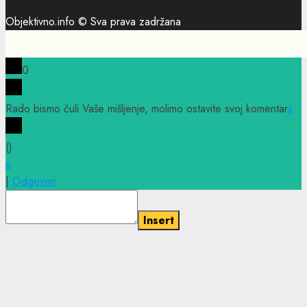
Objektivno.info © Sva prava zadržana
0
Rado bismo čuli Vaše mišljenje, molimo ostavite svoj komentar
x
(
)
x
|
Odgovori
Insert