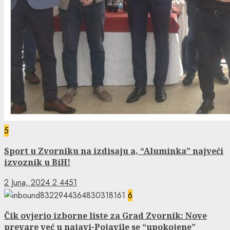
5
Sport u Zvorniku na izdisaju a, “Aluminka” najveći
izvoznik u BiH!
2 Juna, 2024
2
4451
6
Čik ovjerio izborne liste za Grad Zvornik: Nove
prevare već u najavi-Pojavile se “upokojene”