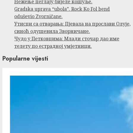
Нежење пеглају бијеле кошуље.
Gradska uprava “ubola”. Rock Ko Fol bend
oduševio Zvorničane.
Утисци са отварања: Пјевала на прослави Олује,
синоћ одушевила Зворничане.
Чудо у Петковцима: Млади сточар дао име
телету по естрадној умјетници.
Popularne vijesti