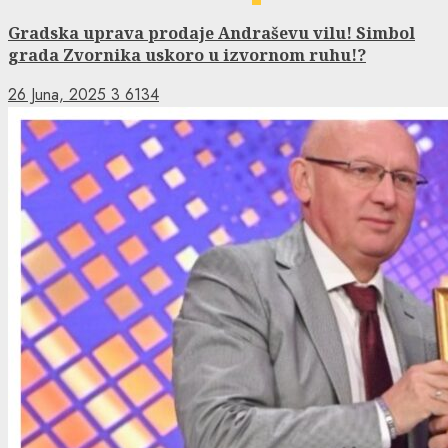
Gradska uprava prodaje Andraševu vilu! Simbol
grada Zvornika uskoro u izvornom ruhu!?
26 Juna, 2025
3
6134