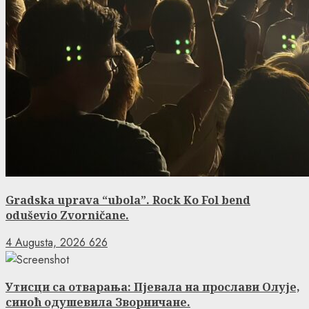
Gradska uprava “ubola”. Rock Ko Fol bend
oduševio Zvorničane.
4 Augusta, 2026
626
Утисци са отварања: Пјевала на прослави Олује,
синоћ одушевила Зворничане.