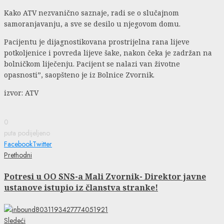
Kako ATV nezvanično saznaje, radi se o slučajnom
samoranjavanju, a sve se desilo u njegovom domu.
Pacijentu je dijagnostikovana prostrijelna rana lijeve
potkoljenice i povreda lijeve šake, nakon čeka je zadržan na
bolničkom liječenju. Pacijent se nalazi van životne
opasnosti”, saopšteno je iz Bolnice Zvornik.
izvor: ATV
0
puta podijeljeno
Facebook
Twitter
Continue
Previous
Prethodni
post:
Reading
Potresi u OO SNS-a Mali Zvornik- Direktor javne
ustanove istupio iz članstva stranke!
Next
Sledeći