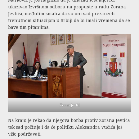
ukazivao Izvršnom odboru na propuste u radu Zorana
Jevtića, međutim smatra da su oni sad prezauzeti
trenutnom situacijom u Srbiji da bi imali vremena da se
bave tim pitanjima.
Zoran Jevtić
Na kraju je rekao da njegova borba protiv Zorana Jevtića
tek sad počinje i da će politiku Aleksandra Vučića još
više podržavati.