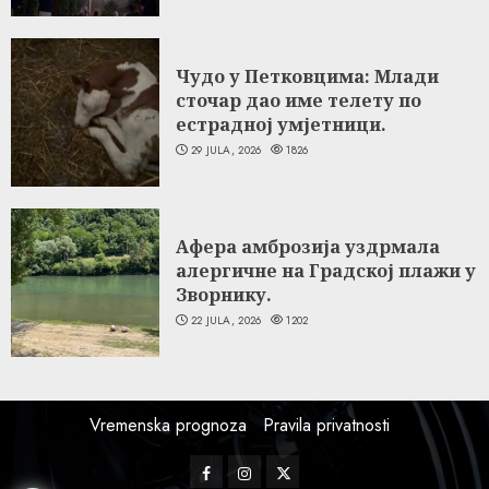
Чудо у Петковцима: Млади
сточар дао име телету по
естрадној умјетници.
29 JULA, 2026
1826
Афера амброзија уздрмала
алергичне на Градској плажи у
Зворнику.
22 JULA, 2026
1202
Vremenska prognoza
Pravila privatnosti
Facebook
Instagram
Twitter