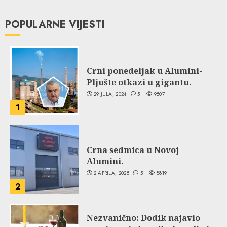
POPULARNE VIJESTI
Crni ponedeljak u Alumini-
Pljušte otkazi u gigantu.
29 JULA, 2024
5
9507
1
Crna sedmica u Novoj
Alumini.
2 APRILA, 2025
5
8819
2
Nezvanično: Dodik najavio