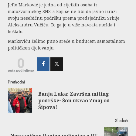
Jefto Marković je jedna od rijetkih osoba iz
malozvorničkog SNS-a koji se ne libi da javno izrazi
svoju nesebičnu podršku prema predsjedniku Srbije
Aleksandru Vučiću. To ga je u više navrata možda i
koštalo.
Markoviću želimo puno sreće u budućem samostalnom
političkom djelovanju.
0
puta podijeljeno
Continue
Prethodni
Banja Luka: Završen miting
Reading
Pre
podrške- Šou ukrao Zmaj od
post
Šipova!
Sledeći
Nezvanično: Ranjen policajac u PU