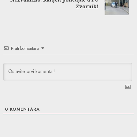
Next
Zvornik!
post:
Prati komentare
0
KOMENTARA