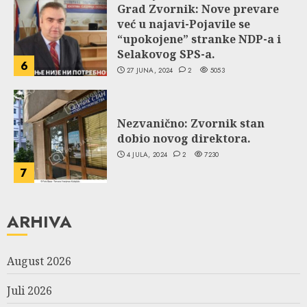
Grad Zvornik: Nove prevare
već u najavi-Pojavile se
“upokojene” stranke NDP-a i
Selakovog SPS-a.
6
27 JUNA, 2024
2
5053
Nezvanično: Zvornik stan
dobio novog direktora.
4 JULA, 2024
2
7230
7
ARHIVA
August 2026
Juli 2026