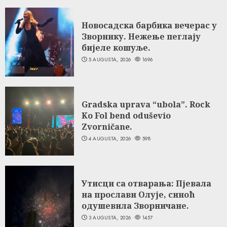
Новосадска барбика вечерас у
Зворнику. Нежење пеглају
бијеле кошуље.
5 AUGUSTA, 2026
1696
Gradska uprava “ubola”. Rock
Ko Fol bend oduševio
Zvorničane.
4 AUGUSTA, 2026
598
Утисци са отварања: Пјевала
на прослави Олује, синоћ
одушевила Зворничане.
3 AUGUSTA, 2026
1457