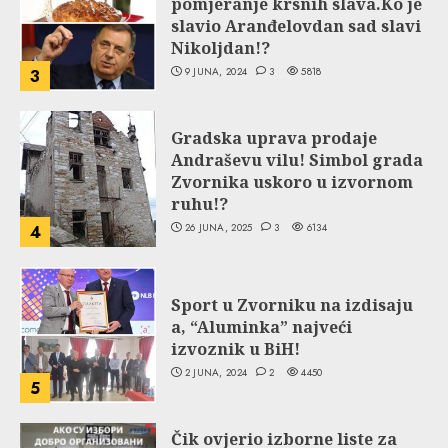
pomjeranje krsnih slava.Ko je
slavio Aranđelovdan sad slavi
Nikoljdan!?
9 JUNA, 2024
3
5818
3
Gradska uprava prodaje
Andraševu vilu! Simbol grada
Zvornika uskoro u izvornom
ruhu!?
26 JUNA, 2025
3
6134
4
Sport u Zvorniku na izdisaju
a, “Aluminka” najveći
izvoznik u BiH!
2 JUNA, 2024
2
4450
5
Čik ovjerio izborne liste za