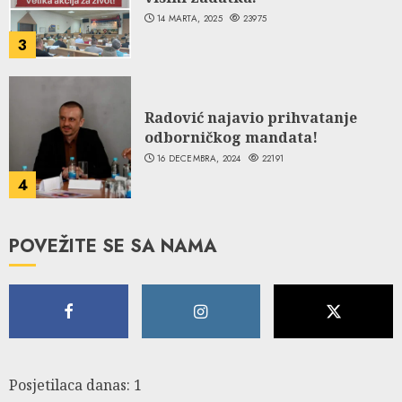
14 MARTA, 2025
23975
3
Radović najavio prihvatanje
odborničkog mandata!
16 DECEMBRA, 2024
22191
4
POVEŽITE SE SA NAMA
Posjetilaca danas: 1