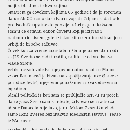
mojim idealima i shvatanjima.
Smatram ga čovekom koji ima 63. godine i da je spreman
da uništi OO samo da ostvari svoj cilj. Cilj mu je da bude
predsednik Opštine do penzije, a briga ga u kakvom
stanju će ostaviti odbor. Čoveku koji je izigrao i
nadmudrio sistem, gde je iskoristio trenutnu situaciju u
Srbiji da bi sebe sačuvao.
Čovek koji za vreme mandata ništa nije uspeo da uradi
za JLS. Sve što se radi i radilo, radilo se od sredstava
Vlade Srbije.
Veliko nezadovoljstvo njegovim radom vlada u Malom
Zvorniku, narod je kivan na zapošljavanje uže članove
porodice Jevtić, njegovim ponašanjem i svakodnevnim
ispadima.
Ideali politički iz koji sam se priključio SNS-u su počeli
da se gase. Živeo sam za ideale, žrtvovao se i radio za
ideale.Danas to nije tako, jer u Malom Zvorniku vlada
samo lični interes bez ikakvih ideoloških stavova- rekao
je Marković.
Marković je još naglasio da je unazad šest mjeseci