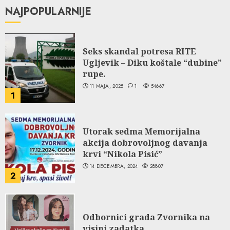
NAJPOPULARNIJE
Seks skandal potresa RITE
Ugljevik – Diku koštale “dubine”
rupe.
11 MAJA, 2025
1
54667
1
Utorak sedma Memorijalna
akcija dobrovoljnog davanja
krvi “Nikola Pisić”
14 DECEMBRA, 2024
28807
2
Odbornici grada Zvornika na
visini zadatka.