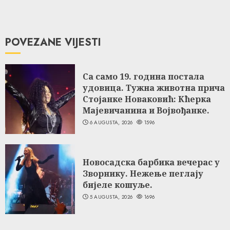
POVEZANE VIJESTI
Са само 19. година постала
удовица. Тужна животна прича
Стојанке Новаковић: Кћерка
Мајевичанина и Војвођанке.
6 AUGUSTA, 2026
1596
Новосадска барбика вечерас у
Зворнику. Нежење пеглају
бијеле кошуље.
5 AUGUSTA, 2026
1696