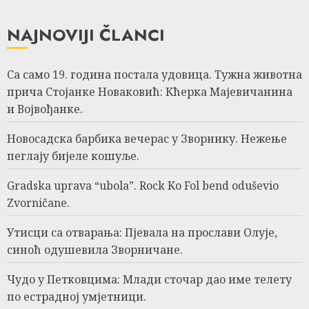
NAJNOVIJI ČLANCI
Са само 19. година постала удовица. Тужна животна
прича Стојанке Новаковић: Кћерка Мајевичанина
и Војвођанке.
Новосадска барбика вечерас у Зворнику. Нежење
пеглају бијеле кошуље.
Gradska uprava “ubola”. Rock Ko Fol bend oduševio
Zvorničane.
Утисци са отварања: Пјевала на прослави Олује,
синоћ одушевила Зворничане.
Чудо у Петковцима: Млади сточар дао име телету
по естрадној умјетници.