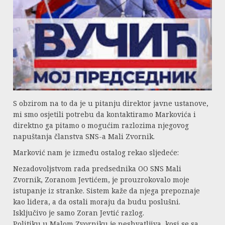
S obzirom na to da je u pitanju direktor javne ustanove,
mi smo osjetili potrebu da kontaktiramo Markovića i
direktno ga pitamo o mogućim razlozima njegovog
napuštanja članstva SNS-a Mali Zvornik.
Marković nam je između ostalog rekao sljedeće:
Nezadovoljstvom rada predsednika OO SNS Mali
Zvornik, Zoranom Jevtićem, je prouzrokovalo moje
istupanje iz stranke. Sistem kaže da njega prepoznaje
kao lidera, a da ostali moraju da budu poslušni.
Isključivo je samo Zoran Jevtić razlog.
Politiku u Malom Zvorniku je neshvatljiva, kosi se sa