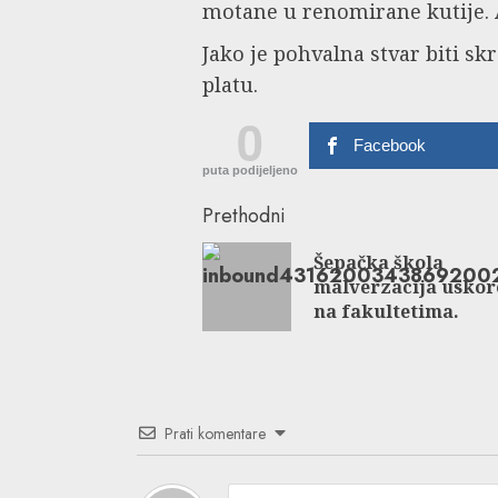
motane u renomirane kutije. Al
Jako je pohvalna stvar biti s
platu.
0
Facebook
puta podijeljeno
Continue
Prethodni
Reading
Šepačka škola
malverzacija uskor
na fakultetima.
Prati komentare