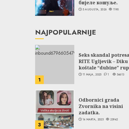
бијеле кошуље.
5 AUGUSTA, 2026
1190
NAJPOPULARNIJE
Seks skandal potres
RITE Ugljevik – Diku
koštale “dubine” rup
11 MAJA, 2025
1
54613
1
Odbornici grada
Zvornika na visini
zadatka.
14 MARTA, 2025
23942
3