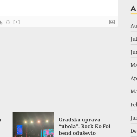
A
{}
[+]
Au
Ju
Ju
Ma
Ap
Ma
Fe
Ja
а
Gradska uprava
.
“ubola”. Rock Ko Fol
De
bend oduševio