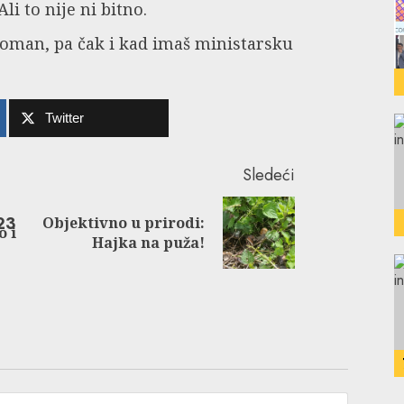
i to nije ni bitno.
kroman, pa čak i kad imaš ministarsku
Twitter
Sledeći
Objektivno u prirodi:
Previous
Next
o i
Hajka na puža!
post:
post: