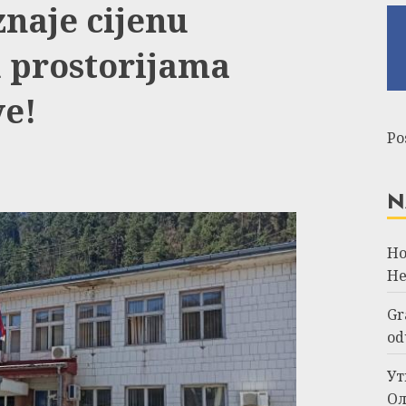
naje cijenu
 prostorijama
e!
Po
N
Но
Не
Gr
od
Ут
Ол