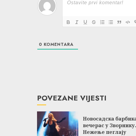
0
KOMENTARA
POVEZANE VIJESTI
Новосадска барбик
вечерас у Зворнику
Нежење пеглају