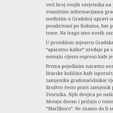
veći broj svojih savjetnika n
zvaničnim informacijama grad
međutim u Gradskoj upravi se
posakrivani po fiokama, bar 
tome. Na tragu smo novih saz
U proteklom mjesecu Gradska
“aparatno-kafne” uređaje pa su
nemaju cijenu espreso kafe jer 
Prema pojedinim naravno nez
litarske količine kafe isporuč
zamjenika gradonačelnika( vj
društvo često pravi zamjenik
Zvornika. Njih dvojica po naš
Motaju duvan i pričaju o tome 
“Marllboro”. Ne znamo da li su