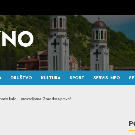
VNO
A
DRUŠTVO
KULTURA
SPORT
SERVIS INFO
SP
maće kafe u prostorijama Gradske uprave!
P