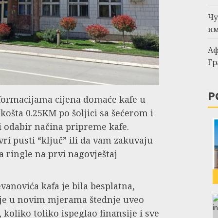
Чу
им
Аф
Гр
P
ormacijama cijena domaće kafe u
ošta 0.25KM po šoljici sa šećerom i
i odabir načina pripreme kafe.
vri pusti “ključ” ili da vam zakuvaju
a ringle na prvi nagovještaj
vanovića kafa je bila besplatna,
je u novim mjerama štednje uveo
 koliko toliko ispeglao finansije i sve