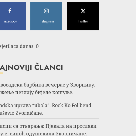
Facebook
Instagram
Twitter
sjetilaca danas: 0
AJNOVIJI ČLANCI
восадска барбика вечерас у Зворнику.
жење пеглају бијеле кошуље.
adska uprava “ubola”. Rock Ko Fol bend
uševio Zvorničane.
исци са отварања: Пјевала на прослави
ује, синоћ одушевила Зворничане.