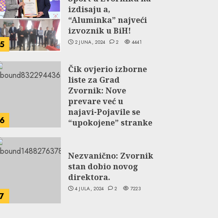
izdisaju a,
“Aluminka” najveći
izvoznik u BiH!
2 JUNA, 2024
2
4441
5
Čik ovjerio izborne
liste za Grad
Zvornik: Nove
prevare već u
najavi-Pojavile se
6
“upokojene” stranke
NDP-a i Selakovog
SPS-a.
Nezvanično: Zvornik
27 JUNA, 2024
2
5040
stan dobio novog
direktora.
4 JULA, 2024
2
7223
7