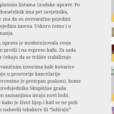
a platnim listama Gradske uprave. Po
onačelnik ima pet savjetnika,
 zna da su nezvanično pojedini
pojedina imena. Uskoro ćemo i o
nanja.
 uprava je modernizovala svoje
 prošli i na espreso kafu. Za sada
čekaju da se tržiśte stabilizuje.
vaničnim izvorima kafe kuvarice
uju u prostorije kancelarije
erovatno je pretrpan poslom), kome
 predsjednika Skupštine grada
im saznanjima imaju novi hobi.
kako je život lijep i kad se ne puši
 nabavili tabakere ili “lažiraju”