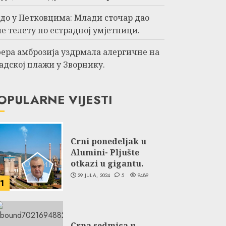
до у Петковцима: Млади сточар дао
е телету по естрадној умјетници.
ера амброзија уздрмала алергичне на
адској плажи у Зворнику.
OPULARNE VIJESTI
Crni ponedeljak u
Alumini- Pljušte
otkazi u gigantu.
29 JULA, 2024
5
9489
1
Crna sedmica u