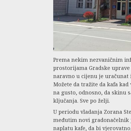
Prema nekim nezvaničnim inf
prostorijama Gradske uprave k
naravno u cijenu je uračunat 
Možete da tražite da kafa kad 
na gusto, odnosno, da skinu s
ključanja. Sve po želji.
U periodu vladanja Zorana Ste
međutim novi gradonačelnik 
naplatu kafe, da bi vjerovatno,