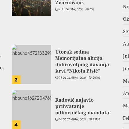
Zvorničane.
No
4 AUGUSTA, 2026
518
Ok
Se
Au
Utorak sedma
a
Ju
Memorijalna akcija
dobrovoljnog davanja
e.
Ju
krvi “Nikola Pisić”
14 DECEMBRA, 2024
28763
2
Ma
Ap
Radović najavio
Ma
prihvatanje
odborničkog mandata!
Fe
16 DECEMBRA, 2024
22165
4