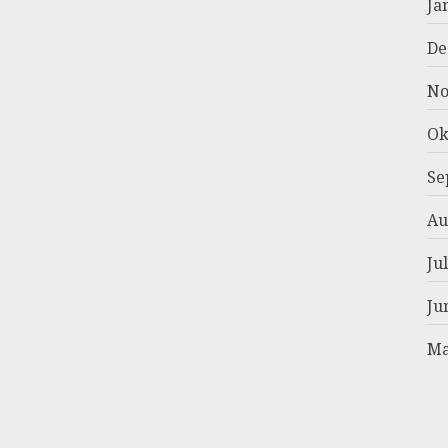
Ja
De
No
Ok
Se
Au
Ju
Ju
Ma