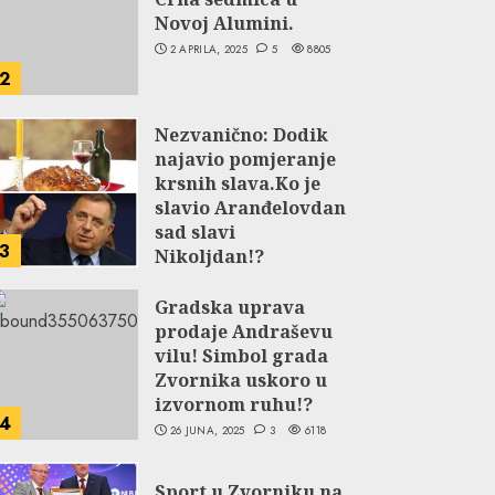
Novoj Alumini.
2 APRILA, 2025
5
8805
2
Nezvanično: Dodik
najavio pomjeranje
krsnih slava.Ko je
slavio Aranđelovdan
sad slavi
3
Nikoljdan!?
9 JUNA, 2024
3
5804
Gradska uprava
prodaje Andraševu
vilu! Simbol grada
Zvornika uskoro u
izvornom ruhu!?
4
26 JUNA, 2025
3
6118
Sport u Zvorniku na