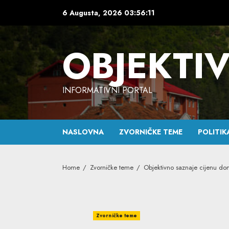
Skip
6 Augusta, 2026
03:56:12
to
content
OBJEKTI
INFORMATIVNI PORTAL
NASLOVNA
ZVORNIČKE TEME
POLITIK
Home
Zvorničke teme
Objektivno saznaje cijenu do
Zvorničke teme