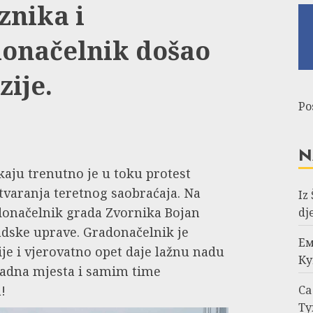
znika i
donačelnik došao
zije.
Po
N
aju trenutno je u toku protest
atvaranja teretnog saobraćaja. Na
Iz
adonačelnik grada Zvornika Bojan
dj
adske uprave. Gradonačelnik je
Ем
ije i vjerovatno opet daje lažnu nadu
Ку
radna mjesta i samim time
!
Са
Ту