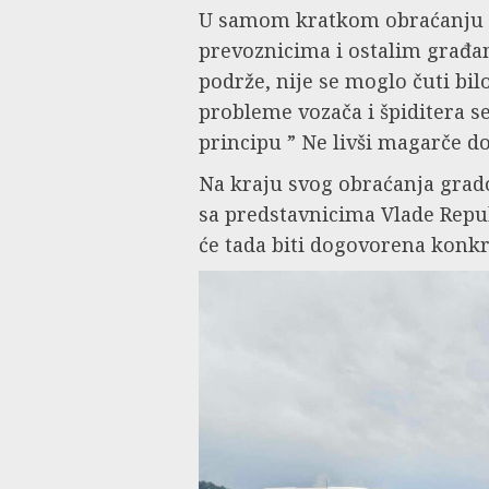
U samom kratkom obraćanju 
prevoznicima i ostalim građan
podrže, nije se moglo čuti bil
probleme vozača i špiditera se
principu ” Ne livši magarče do
Na kraju svog obraćanja grado
sa predstavnicima Vlade Repub
će tada biti dogovorena konkre