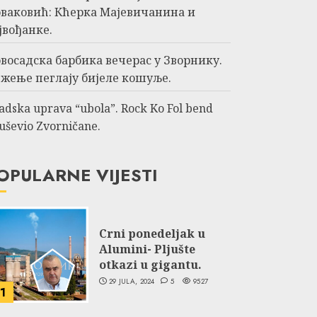
ваковић: Кћерка Мајевичанина и
јвођанке.
восадска барбика вечерас у Зворнику.
жење пеглају бијеле кошуље.
adska uprava “ubola”. Rock Ko Fol bend
uševio Zvorničane.
OPULARNE VIJESTI
Crni ponedeljak u
Alumini- Pljušte
otkazi u gigantu.
29 JULA, 2024
5
9527
1