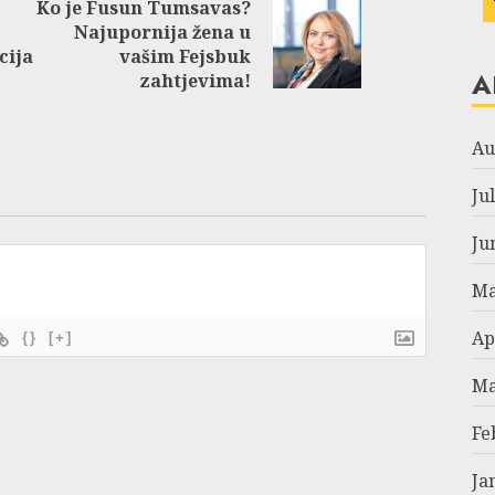
Ko je Fusun Tumsavas?
Najupornija žena u
Previous
Next
cija
vašim Fejsbuk
post:
post:
A
zahtjevima!
Au
Ju
Ju
Ma
Ap
{}
[+]
Ma
Fe
Ja