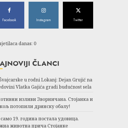
Facebook
Instagram
Twitter
sjetilaca danas: 0
AJNOVIJI ČLANCI
 Švajcarske u rodni Lokanj: Dejan Grujić na
edovini Vlatka Gajića gradi budućnost sela
отивни изливи Зворничана. Стојанка и
кољ потопили дринску обалу!
 само 19. година постала удовица.
жна животна прича Стојанке