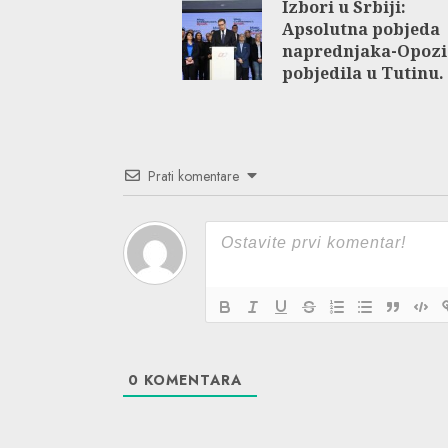
Izbori u Srbiji:
Reading
Apsolutna pobjeda
naprednjaka-Opozi
pobjedila u Tutinu.
Prati komentare
0
KOMENTARA