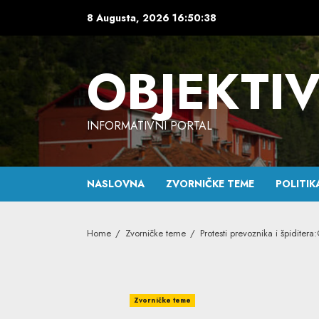
Skip
8 Augusta, 2026
16:50:39
to
content
OBJEKTI
INFORMATIVNI PORTAL
NASLOVNA
ZVORNIČKE TEME
POLITIK
Home
Zvorničke teme
Protesti prevoznika i špiditer
Zvorničke teme