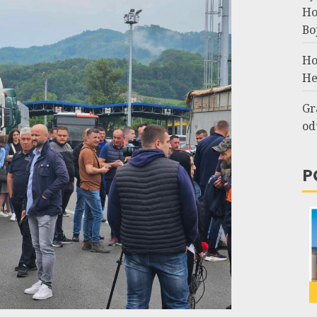
Но
Во
Но
Не
Gr
od
P