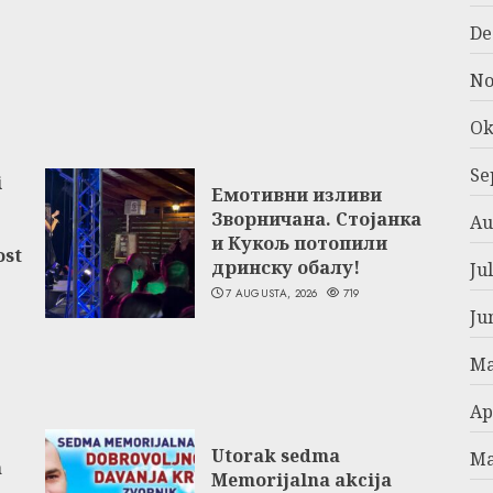
De
No
Ok
Se
i
Емотивни изливи
Зворничана. Стојанка
Au
и Кукољ потопили
ost
дринску обалу!
Ju
7 AUGUSTA, 2026
719
Ju
Ma
Ap
Utorak sedma
Ma
a
Memorijalna akcija