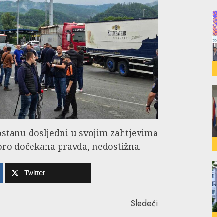
stanu dosljedni u svojim zahtjevima
poro dočekana pravda, nedostižna.
Twitter
Sledeći