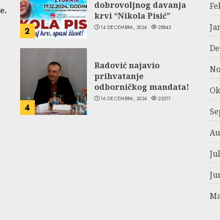
dobrovoljnog davanja
Fe
e.
krvi “Nikola Pisić”
Ja
14 DECEMBRA, 2024
28843
2
De
Radović najavio
No
prihvatanje
odborničkog mandata!
Ok
16 DECEMBRA, 2024
22217
4
Se
Au
Ju
Ju
Ma