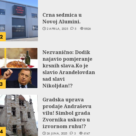
Crna sedmica u
Novoj Alumini.
2 APRILA, 2025
5
8826
2
Nezvanično: Dodik
najavio pomjeranje
krsnih slava.Ko je
slavio Aranđelovdan
sad slavi
3
Nikoljdan!?
9 JUNA, 2024
3
5833
Gradska uprava
prodaje Andraševu
vilu! Simbol grada
Zvornika uskoro u
izvornom ruhu!?
4
26 JUNA, 2025
3
6147