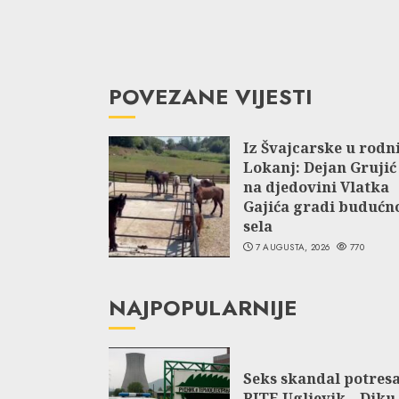
POVEZANE VIJESTI
Iz Švajcarske u rodn
Lokanj: Dejan Grujić
na djedovini Vlatka
Gajića gradi budućn
sela
7 AUGUSTA, 2026
770
NAJPOPULARNIJE
Seks skandal potres
RITE Ugljevik – Diku