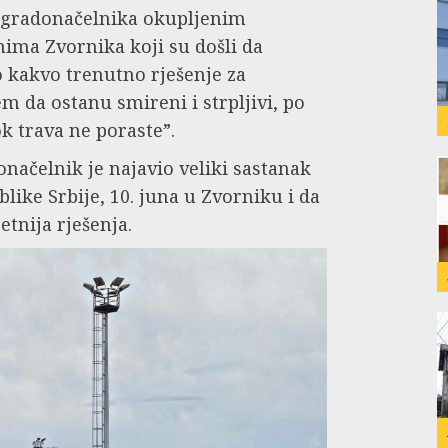
gradonačelnika okupljenim
ima Zvornika koji su došli da
o kakvo trenutno rješenje za
m da ostanu smireni i strpljivi, po
k trava ne poraste”.
načelnik je najavio veliki sastanak
like Srbije, 10. juna u Zvorniku i da
tnija rješenja.