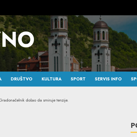
VNO
A
DRUŠTVO
KULTURA
SPORT
SERVIS INFO
SP
a:Gradonačelnik došao da smiruje tenzije.
P