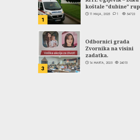
koštale “dubine” rup
11 MAJA, 2025
1
54723
1
Odbornici grada
Zvornika na visini
zadatka.
14 MARTA, 2025
24015
3