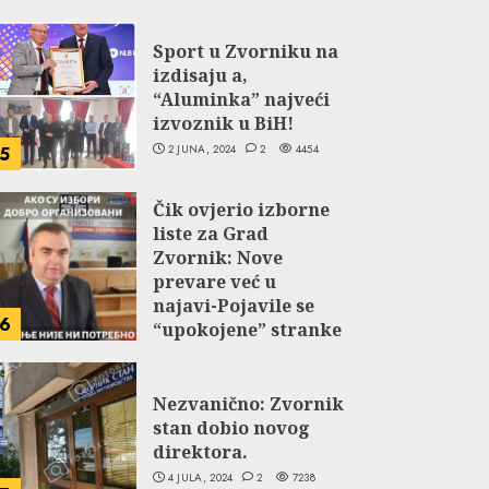
Sport u Zvorniku na
izdisaju a,
“Aluminka” najveći
izvoznik u BiH!
2 JUNA, 2024
2
4454
5
Čik ovjerio izborne
liste za Grad
Zvornik: Nove
prevare već u
najavi-Pojavile se
6
“upokojene” stranke
NDP-a i Selakovog
SPS-a.
Nezvanično: Zvornik
27 JUNA, 2024
2
5063
stan dobio novog
direktora.
4 JULA, 2024
2
7238