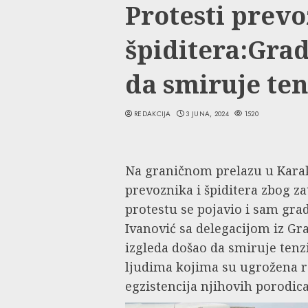
Protesti prevo
špiditera:Gra
da smiruje ten
REDAKCIJA
3 JUNA, 2024
1520
Na graničnom prelazu u Karak
prevoznika i špiditera zbog z
protestu se pojavio i sam gr
Ivanović sa delegacijom iz Gr
izgleda došao da smiruje tenz
ljudima kojima su ugrožena 
egzistencija njihovih porodica