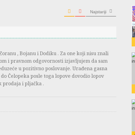
Najstariji
Zoranu , Bojanu i Dodiku . Za one koji nisu znali
m i pravnom odgovornosti izjavljujem da sam
eduzeće u pozitivno poslovanje. Urađena gasna
i do Čelopeka posle toga lopove dovodio lopov
 prodaja i pljačka .