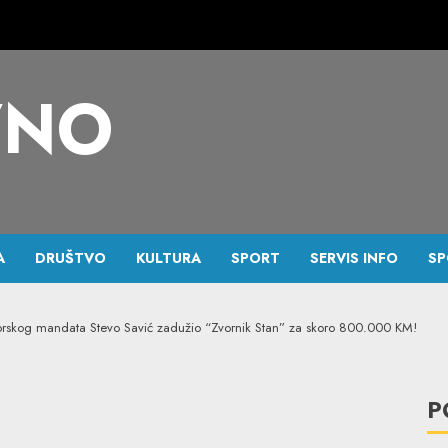
VNO
A
DRUŠTVO
KULTURA
SPORT
SERVIS INFO
SP
orskog mandata Stevo Savić zadužio “Zvornik Stan” za skoro 800.000 KM!
P