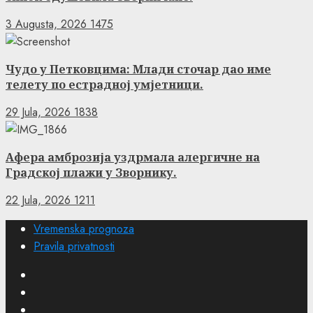
3 Augusta, 2026
1475
Чудо у Петковцима: Млади сточар дао име
телету по естрадној умјетници.
29 Jula, 2026
1838
Афера амброзија уздрмала алергичне на
Градској плажи у Зворнику.
22 Jula, 2026
1211
Vremenska prognoza
Pravila privatnosti
Facebook
Instagram
Twitter