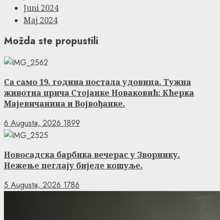
Juni 2024
Maj 2024
Možda ste propustili
Са само 19. година постала удовица. Тужна
животна прича Стојанке Новаковић: Кћерка
Мајевичанина и Војвођанке.
6 Augusta, 2026
1899
Новосадска барбика вечерас у Зворнику.
Нежење пеглају бијеле кошуље.
5 Augusta, 2026
1786