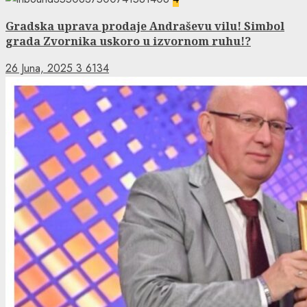
Gradska uprava prodaje Andraševu vilu! Simbol
grada Zvornika uskoro u izvornom ruhu!?
26 Juna, 2025
3
6134