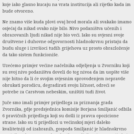
koje iako glasno kucaju na vrata institucija ali rijetko kada im
bude otvoreno.
Ne znamo više kuda plovi ovaj brod morala ali svakako imamo
osjećaj da nikad ovako nije bilo. Nivo podaništva učenih i
obrazovanih ljudi nikad nije bio veći. Iako su svjesni svoje
društvene i duhovne odgovornosti hladnokrvnu pristaju da
budu sluge i izvršioci tuđih grijehova uz prosto obrazloženje
da tako sistem funkcioniše.
Uzećemo primjer većine načelnika odjeljenja u Zvorniku koji
su svoj nivo podaništva doveli do tog nivoa da im uopšte više
nije bitno da li će svojim svjesnim sprovođenjem nepravde
obrukati porodicu, degradirati svoju ličnost, odreći se
potrebe za Carstvom nebeskim, uništiti tuđi život.
Juče smo imali primjer prijedloga za priznanja grada
Zvornika, gdje predsjednica komisije Borjana Smiljanić odbila
6 pravičnih prijedloga koji su došli iz pravca opozicione
strane. Iako su ti prijedlozi u većinskoj mjeri daleko
kvalitetniji od izabranih, gospođa Smiljanić je hladnokrvno