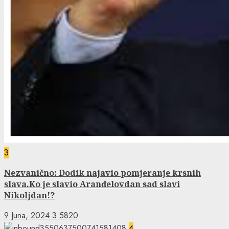
3
Nezvanično: Dodik najavio pomjeranje krsnih
slava.Ko je slavio Aranđelovdan sad slavi
Nikoljdan!?
9 Juna, 2024
3
5820
4