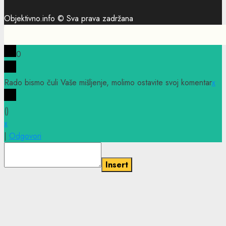
Objektivno.info © Sva prava zadržana
0
Rado bismo čuli Vaše mišljenje, molimo ostavite svoj komentar
x
(
)
x
|
Odgovori
Insert