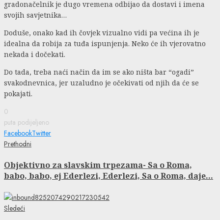
gradonačelnik je dugo vremena odbijao da dostavi i imena
svojih savjetnika…
Doduše, onako kad ih čovjek vizualno vidi pa većina ih je
idealna da robija za tuđa ispunjenja. Neko će ih vjerovatno
nekada i dočekati.
Do tada, treba naći način da im se ako ništa bar “ogadi”
svakodnevnica, jer uzaludno je očekivati od njih da će se
pokajati.
0
puta podijeljeno
Facebook
Twitter
Continue
Previous
Prethodni
post:
Reading
Objektivno za slavskim trpezama- Sa o Roma,
babo, babo, ej Ederlezi, Ederlezi, Sa o Roma, daje…
Next
Sledeći
post: