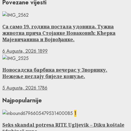
Povezane vijesti
Са само 19. година постала удовица. Тужна
животна прича Стојанке Новаковић: Кћерка
Мајевичанина и Војвођанке.
6 Augusta, 2026
1899
Новосадска барбика вечерас у Зворнику.
Нежење пеглају бијеле кошуље.
5 Augusta, 2026
1786
Najpopularnije
1
Seks skandal potresa RITE Ugljevik – Diku koštale