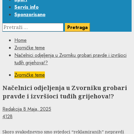
Servis info
Sponzorisano
Pretraga:
Home
Zvorničke teme
Načelnici odjeljenja u Zvorniku grobari pravde i izvršioci
tuđih grijehova!?
Zvorničke teme
Načelnici odjeljenja u Zvorniku grobari
pravde i izvršioci tuđih grijehova!?
Redakcija
8 Maja, 2025
4128
Skoro svakodnevno smo svjedoci “reklamiranih” nepravdi