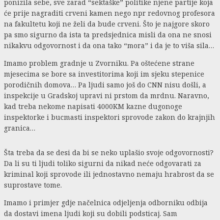
ponizila sebe, sve zarad “sektaške” politike njene partije koja
će prije nagraditi crveni kamen nego npr redovnog profesora
na fakultetu koji ne želi da bude crveni. Što je najgore skoro
pa smo sigurno da ista ta predsjednica misli da ona ne snosi
nikakvu odgovornost i da ona tako “mora” i da je to viša sila…
Imamo problem gradnje u Zvorniku. Pa oštećene strane
mjesecima se bore sa investitorima koji im sjeku stepenice
porodičnih domova… Pa ljudi samo još do CNN nisu došli, a
inspekcije u Gradskoj upravi ni prstom da mrdnu. Naravno,
kad treba nekome napisati 4000KM kazne dugonoge
inspektorke i bucmasti inspektori sprovode zakon do krajnjih
granica…
Šta treba da se desi da bi se neko uplašio svoje odgovornosti?
Da li su ti ljudi toliko sigurni da nikad neće odgovarati za
kriminal koji sprovode ili jednostavno nemaju hrabrost da se
suprostave tome.
Imamo i primjer gdje načelnica odjeljenja odborniku odbija
da dostavi imena ljudi koji su dobili podsticaj. Sam