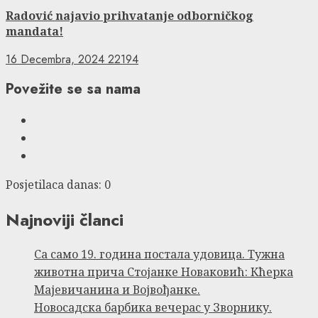
Radović najavio prihvatanje odborničkog
mandata!
16 Decembra, 2024
22194
Povežite se sa nama
Facebook
Instagram
Twitter
Posjetilaca danas: 0
Najnoviji članci
Са само 19. година постала удовица. Тужна
животна прича Стојанке Новаковић: Кћерка
Мајевичанина и Војвођанке.
Новосадска барбика вечерас у Зворнику.