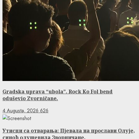
Gradska uprava “ubola”. Rock Ko Fol bend
oduševio Zvorničane.
4 Augusta, 2026
626
Утисци са отварања: Пјевала на прослави Олује,
синоћ одушевила Зворничане.