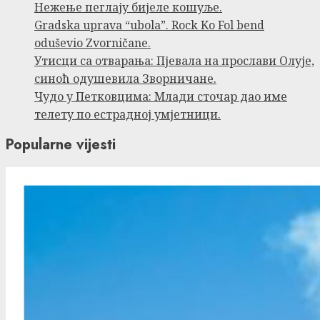
Нежење пеглају бијеле кошуље.
Gradska uprava “ubola”. Rock Ko Fol bend
oduševio Zvorničane.
Утисци са отварања: Пјевала на прослави Олује,
синоћ одушевила Зворничане.
Чудо у Петковцима: Млади сточар дао име
телету по естрадној умјетници.
Popularne vijesti