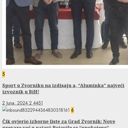
5
Sport u Zvorniku na izdisaju a, “Aluminka” najveći
izvoznik u BiH!
2 Juna, 2024
2
4451
6
Čik ovjerio izborne liste za Grad Zvornik: Nove
prevare već u najavi-Pojavile se “upokojene”