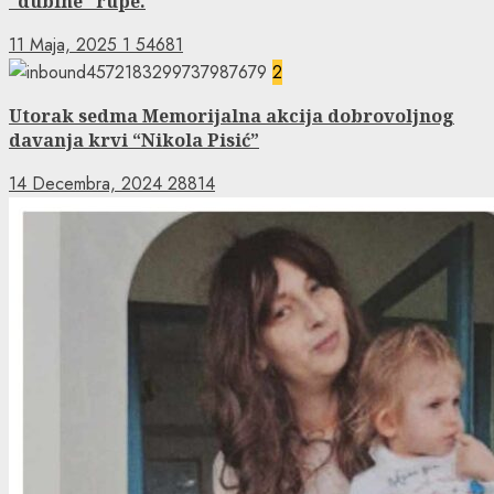
“dubine” rupe.
11 Maja, 2025
1
54681
2
Utorak sedma Memorijalna akcija dobrovoljnog
davanja krvi “Nikola Pisić”
14 Decembra, 2024
28814